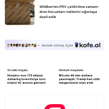
Wildberries PƏV çatdırılma zamanı
dron hücumları risklərini sığortaya
daxil edib
Əvvəlki məqalə
Növbəti məqalədə
Morpho-nun 175 milyon
Bitcoin 65 min dollara
dollarlıq investisiya turu
yaxınlaşdı: Tramp İran sülh
kripto VC axınını göstərir
müqaviləsini elan etdi