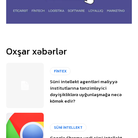
Oxşar xəbərlər
FİNTEX
Süni intellekt agentləri maliyyə
institutlarına tənzimləyici
dəyişikliklərə uyğunlaşmağa necə
kömək edir?
SÜNİ İNTELLEKT
Google Chrome yerli süni intellekt