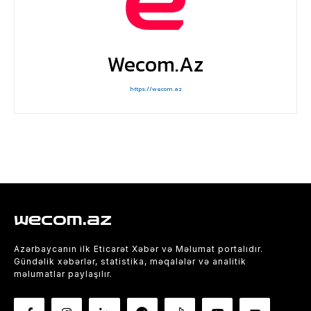
Wecom.az
https://wecom.az
wecom.az
Azərbaycanın ilk Eticarət Xəbər və Məlumat portalıdır.
Gündəlik xəbərlər, statistika, məqalələr və analitik
məlumatlar paylaşılır.