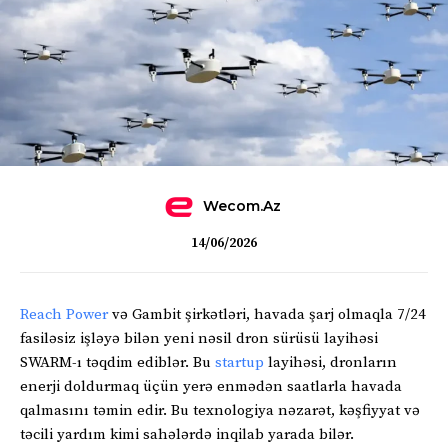
Wecom.az
14/06/2026
Reach Power
və Gambit şirkətləri, havada şarj olmaqla 7/24
fasiləsiz işləyə bilən yeni nəsil dron sürüsü layihəsi
SWARM-ı təqdim ediblər. Bu
startup
layihəsi, dronların
enerji doldurmaq üçün yerə enmədən saatlarla havada
qalmasını təmin edir. Bu texnologiya nəzarət, kəşfiyyat və
təcili yardım kimi sahələrdə inqilab yarada bilər.