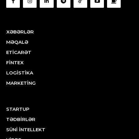
XƏBƏRLƏR
MƏQALƏ
ETİCARƏT
FİNTEX
LOGİSTİKA
MARKETİNG
STARTUP
TƏDBİRLƏR
SÜNİ İNTELLEKT