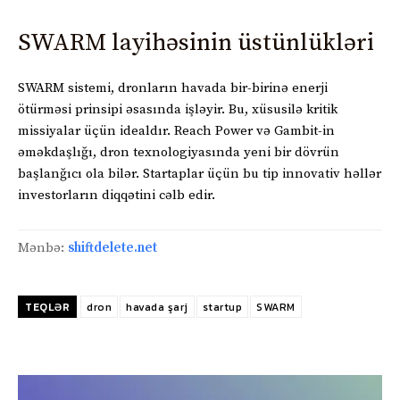
SWARM layihəsinin üstünlükləri
SWARM sistemi, dronların havada bir-birinə enerji
ötürməsi prinsipi əsasında işləyir. Bu, xüsusilə kritik
missiyalar üçün idealdır. Reach Power və Gambit-in
əməkdaşlığı, dron texnologiyasında yeni bir dövrün
başlanğıcı ola bilər. Startaplar üçün bu tip innovativ həllər
investorların diqqətini cəlb edir.
Mənbə:
shiftdelete.net
TEQLƏR
dron
havada şarj
startup
SWARM