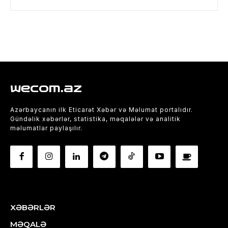
wecom.az
Azərbaycanın ilk Eticarət Xəbər və Məlumat portalıdır.
Gündəlik xəbərlər, statistika, məqalələr və analitik
məlumatlar paylaşılır.
XƏBƏRLƏR
MƏQALƏ