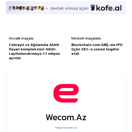
Əvvəlki məqalə
Növbəti məqalədə
Cəbrayıl və Ağdamda ASAN
Blockchain.com ABŞ-da IPO
Həyat kompleksləri tikilir:
üçün SEC-ə sənəd təqdim
Layihələndirməyə ₼1 milyon
etdi
ayrıldı
Wecom.az
https://wecom.az