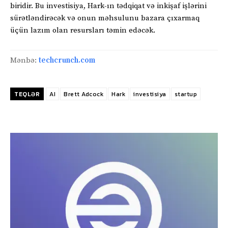
biridir. Bu investisiya, Hark-ın tədqiqat və inkişaf işlərini
sürətləndirəcək və onun məhsulunu bazara çıxarmaq
üçün lazım olan resursları təmin edəcək.
Mənbə:
techcrunch.com
TEQLƏR
AI
Brett Adcock
Hark
investisiya
startup