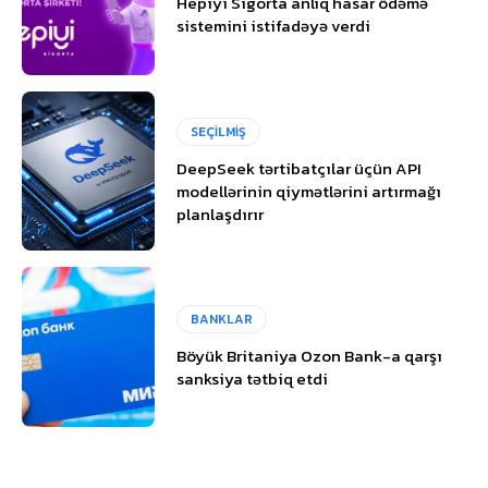
Hepiyi Sigorta anlıq hasar ödəmə
sistemini istifadəyə verdi
SEÇİLMİŞ
DeepSeek tərtibatçılar üçün API
modellərinin qiymətlərini artırmağı
planlaşdırır
BANKLAR
Böyük Britaniya Ozon Bank-a qarşı
sanksiya tətbiq etdi