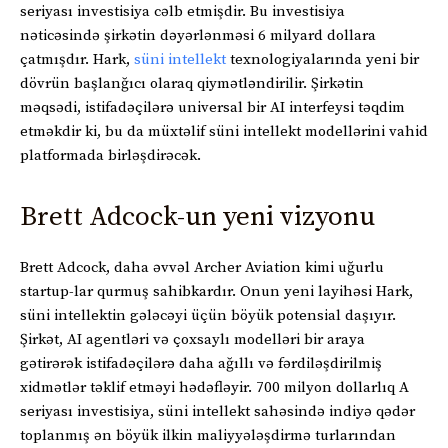
seriyası investisiya cəlb etmişdir. Bu investisiya
nəticəsində şirkətin dəyərlənməsi 6 milyard dollara
çatmışdır. Hark,
süni intellekt
texnologiyalarında yeni bir
dövrün başlanğıcı olaraq qiymətləndirilir. Şirkətin
məqsədi, istifadəçilərə universal bir AI interfeysi təqdim
etməkdir ki, bu da müxtəlif süni intellekt modellərini vahid
platformada birləşdirəcək.
Brett Adcock-un yeni vizyonu
Brett Adcock, daha əvvəl Archer Aviation kimi uğurlu
startup-lar qurmuş sahibkardır. Onun yeni layihəsi Hark,
süni intellektin gələcəyi üçün böyük potensial daşıyır.
Şirkət, AI agentləri və çoxsaylı modelləri bir araya
gətirərək istifadəçilərə daha ağıllı və fərdiləşdirilmiş
xidmətlər təklif etməyi hədəfləyir. 700 milyon dollarlıq A
seriyası investisiya, süni intellekt sahəsində indiyə qədər
toplanmış ən böyük ilkin maliyyələşdirmə turlarından