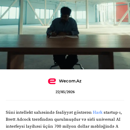
Wecom.az
22/05/2026
Süni intellekt sahəsində fəaliyyət göstərən
Hark
startup-ı,
Brett Adcock tərəfindən qurulmuşdur və sirli universal AI
interfeysi layihəsi üçün 700 milyon dollar məbləğində A