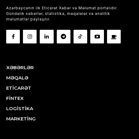
Azərbaycanın ilk Eticarət Xəbər və Məlumat portalıdır.
Gündəlik xəbərlər, statistika, məqalələr və analitik
məlumatlar paylaşılır.
XƏBƏRLƏR
MƏQALƏ
ETİCARƏT
FİNTEX
LOGİSTİKA
MARKETİNG