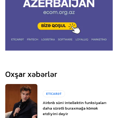
Oxşar xəbərlər
ETİCARƏT
Airbnb süni intellektin funksiyaları
daha sürətli buraxmağa kömək
etdiyini deyir