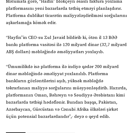
Məlumata görə, “Haifin” blokçeyn əsaslı faktura yoxlama
platformasını yeni bazarlarda tətbiq etməyi planlaşdırır.
Platforma dublikat ticarətin maliyyələşdirilməsi sorğularını
aşkarlamağa kömək edir.
“Hayfin”in CEO-su Zul Javaid bildirib ki, ötən il 13 BƏƏ
bankı platforma vasitəsi ilə 120 milyard dinar (32,7 milyard
ABŞ dolları) məbləğində əməliyyatları yoxlayıb.
“Ümumilikdə isə platforma ilə indiyə qədər 200 milyard
dinar məbləğində əməliyyat yoxlanılıb. Platforma
bankların gözləntilərini aşıb, yüksək məbləğdə
təkrarlanan maliyyə sorğularını müəyyənləşdirib. Hazırda,
platformanın Oman, Bəhreyn və Səudiyyə Ərəbistanı kimi
bazarlarda tətbiqi hədəflənir. Bundan başqa, Pakistan,
Azərbaycan, Gürcüstan və Cənubi Afrika ölkələri şirkət
üçün potensial bazarlardandır”,- deyə o qeyd edib.