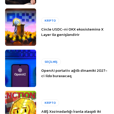
KRİPTO
Circle USDC-ni OKX ekosisteminə X
Layer ilə genişləndirir
SEÇİLMİŞ
OpenAI portativ ağıllı dinamiki 2027-
ci ildə buraxacaq
KRİPTO
ABŞ Xəzinədarlığı İranla əlaqəli iki