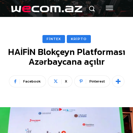
FİNTEX
KRİPTO
HAİFİN Blokçeyn Platforması
Azərbaycana açılır
Facebook
X
Pinterest