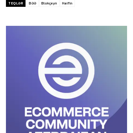
TEQLƏR
BƏƏ
Blokçeyn
Haifin