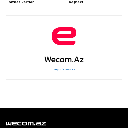
biznes kartlar
keşbek!
Wecom.az
https://wecom.az
wecom.az