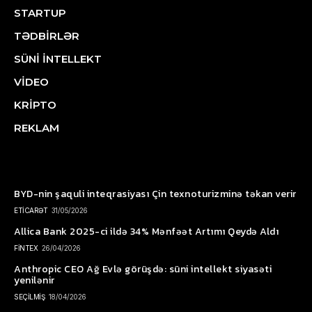
STARTUP
TƏDBİRLƏR
SÜNİ İNTELLEKT
VİDEO
KRİPTO
REKLAM
BYD-nin şaquli inteqrasiyası Çin texnoturizminə təkan verir
ETİCARƏT
31/05/2026
Allica Bank 2025-ci ildə 34% Mənfəət Artımı Qeydə Aldı
FİNTEX
26/04/2026
Anthropic CEO Ağ Evlə görüşdə: süni intellekt siyasəti
yenilənir
SEÇİLMİŞ
18/04/2026