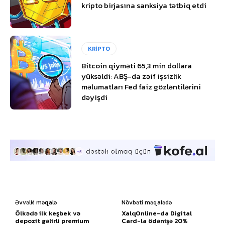
kripto birjasına sanksiya tətbiq etdi
KRİPTO
Bitcoin qiyməti 65,3 min dollara
yüksəldi: ABŞ-da zəif işsizlik
məlumatları Fed faiz gözləntilərini
dəyişdi
Əvvəlki məqalə
Növbəti məqalədə
Ölkədə ilk keşbek və
XalqOnline-da Digital
depozit gəlirli premium
Card-la ödənişə 20%