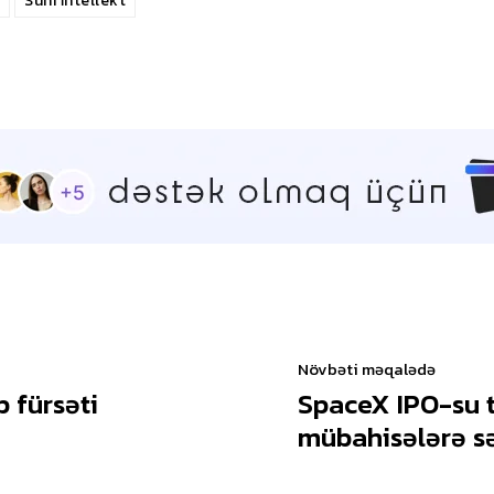
Süni İntellekt
Növbəti məqalədə
 fürsəti
SpaceX IPO-su t
mübahisələrə s