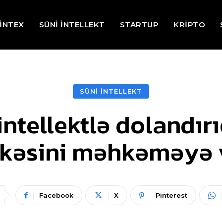
İNTEX
SÜNİ İNTELLEKT
STARTUP
KRİPTO
SÜNİ İNTELLEKT
intellektlə dolandırı
kəsini məhkəməyə 
Facebook
X
Pinterest