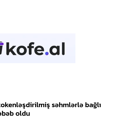
okenləşdirilmiş səhmlərlə bağlı
əbəb oldu