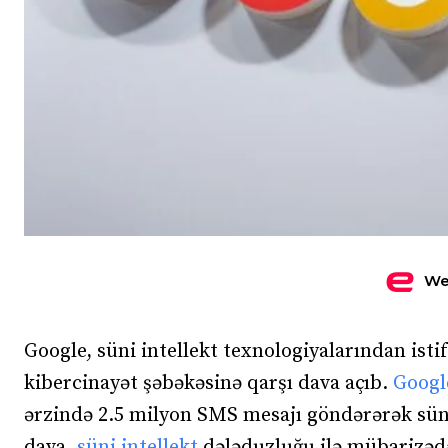
We
Google, süni intellekt texnologiyalarından isti
kibercinayət şəbəkəsinə qarşı dava açıb.
Googl
ərzində 2.5 milyon SMS mesajı göndərərək süni i
dava,
süni intellekt
dələduzluğu ilə mübarizə