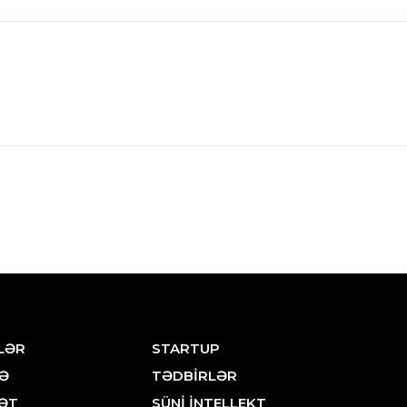
LƏR
STARTUP
Ə
TƏDBİRLƏR
ƏT
SÜNİ İNTELLEKT