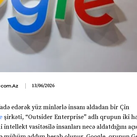
13/06/2026
com.az
fadə edərək yüz minlərlə insanı aldadan bir Çin
e
şirkəti, “Outsider Enterprise” adlı qrupun iki hə
ntellekt vasitəsilə insanları necə aldatdığını açı
də mühüm addım hesab olunur. Google, qrupun G