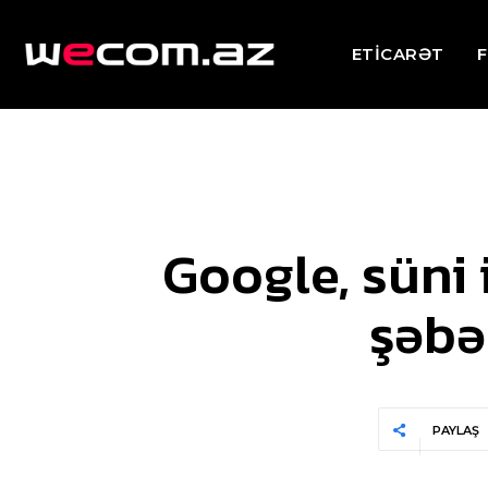
ETİCARƏT
F
Google, süni 
şəbə
PAYLAŞ