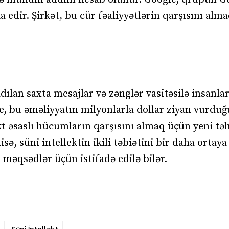
a edir. Şirkət, bu cür fəaliyyətlərin qarşısını alm
dılan saxta mesajlar və zənglər vasitəsilə insanla
, bu əməliyyatın milyonlarla dollar ziyan vurdu
kt əsaslı hücumların qarşısını almaq üçün yeni təh
sə, süni intellektin ikili təbiətini bir daha ortaya
 məqsədlər üçün istifadə edilə bilər.