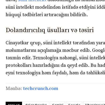
süni intellekt modelindən istifadə etdiyini iddi
hüquqi tədbirləri artıracağını bildirib.
Dolandırıcılıq üsulları və təsiri
Cinayətkar qrup, süni intellekt tərəfindən yara
məlumatlarını açıqlamağa məcbur edib. Google
təxmin edir. Texnologiya nəhəngi, süni intelle
protokolları hazırladığını da qeyd edib. Bu hadi
eyni texnologiya həm faydalı, həm də təhlükəli
Mənbə:
techcrunch.com