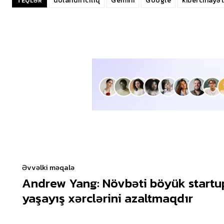
dolandırıcılıq
Gemini
Google
kibercinayət
TEQLƏR
Əvvəlki məqalə
Andrew Yang: Növbəti böyük startup
yaşayış xərclərini azaltmaqdır