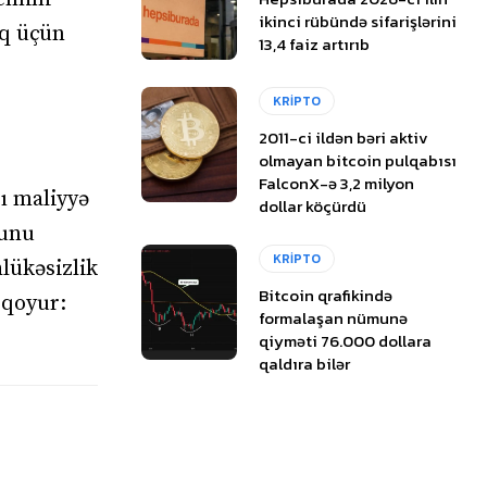
ikinci rübündə sifarişlərini
aq üçün
13,4 faiz artırıb
KRİPTO
2011-ci ildən bəri aktiv
olmayan bitcoin pulqabısı
FalconX-ə 3,2 milyon
rı maliyyə
dollar köçürdü
ğunu
KRİPTO
lükəsizlik
Bitcoin qrafikində
 qoyur:
formalaşan nümunə
qiyməti 76.000 dollara
qaldıra bilər