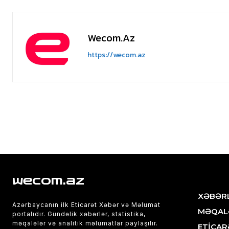
Wecom.az
https://wecom.az
wecom.az
XƏBƏR
Azərbaycanın ilk Eticarət Xəbər və Məlumat
MƏQAL
portalıdır. Gündəlik xəbərlər, statistika,
məqalələr və analitik məlumatlar paylaşılır.
ETİCAR