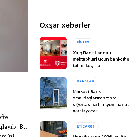
Oxşar xəbərlər
FİNTEX
Xalq Bank Landau
məktəbliləri üçün bankçılıq
təlimi keçirib
BANKLAR
Mərkəzi Bank
əməkdaşlarının tibbi
sığortasına 1 milyon manat
xərcləyəcək
ftə
qlayıb. Bu
ETİCARƏT
Hepsiburada 2026-cı ilin
emini