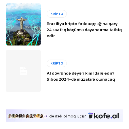
KRİPTO
Braziliya kripto fırıldaqçılığına qarşı
24 saatlıq köçürmə dayandırma tətbiq
edir
KRİPTO
AI dövründə dəyəri kim idarə edir?
Sibos 2024-də müzakirə olunacaq