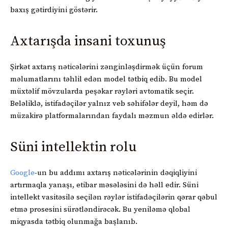
baxış gətirdiyini göstərir.
Axtarışda insani toxunuş
Şirkət axtarış nəticələrini zənginləşdirmək üçün forum
məlumatlarını təhlil edən model tətbiq edib. Bu model
müxtəlif mövzularda peşəkar rəyləri avtomatik seçir.
Beləliklə, istifadəçilər yalnız veb səhifələr deyil, həm də
müzakirə platformalarından faydalı məzmun əldə edirlər.
Süni intellektin rolu
Google
-un bu addımı axtarış nəticələrinin dəqiqliyini
artırmaqla yanaşı, etibar məsələsini də həll edir. Süni
intellekt vasitəsilə seçilən rəylər istifadəçilərin qərar qəbul
etmə prosesini sürətləndirəcək. Bu yeniləmə qlobal
miqyasda tətbiq olunmağa başlanıb.