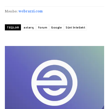
Mənbə:
webrazzi.com
TEQLƏR
axtarış
forum
Google
Süni İntellekt