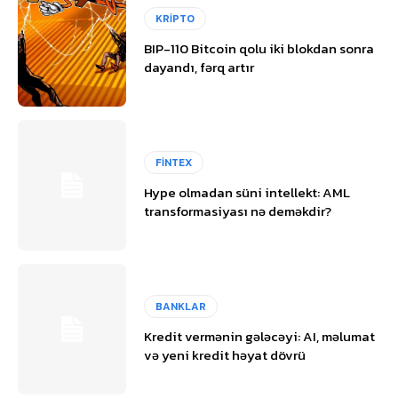
KRİPTO
BIP-110 Bitcoin qolu iki blokdan sonra
dayandı, fərq artır
FİNTEX
Hype olmadan süni intellekt: AML
transformasiyası nə deməkdir?
BANKLAR
Kredit vermənin gələcəyi: AI, məlumat
və yeni kredit həyat dövrü