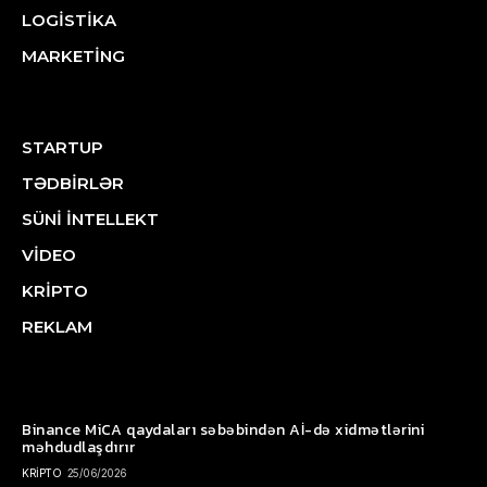
LOGİSTİKA
MARKETİNG
STARTUP
TƏDBİRLƏR
SÜNİ İNTELLEKT
VİDEO
KRİPTO
REKLAM
Binance MiCA qaydaları səbəbindən Aİ-də xidmətlərini
məhdudlaşdırır
KRİPTO
25/06/2026