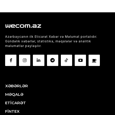
wecom.az
Azərbaycanın ilk Eticarət Xəbər və Məlumat portalıdır.
Gündəlik xəbərlər, statistika, məqalələr və analitik
məlumatlar paylaşılır.
XƏBƏRLƏR
MƏQALƏ
ETİCARƏT
FİNTEX