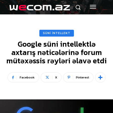
SÜNİ İNTELLEKT
Google süni intellektlə
axtarış nəticələrinə forum
mütəxəssis rəyləri əlavə etdi
Facebook
X
Pinterest