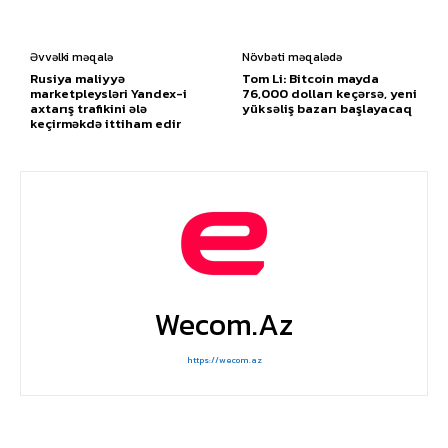
Əvvəlki məqalə
Növbəti məqalədə
Rusiya maliyyə
Tom Li: Bitcoin mayda
marketpleysləri Yandex-i
76,000 dolları keçərsə, yeni
axtarış trafikini ələ
yüksəliş bazarı başlayacaq
keçirməkdə ittiham edir
Wecom.az
https://wecom.az