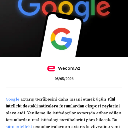
Wecom.az
08/05/2026
Google
axtarış təcrübəsini daha insani etmək üçün
süni
intellekt dəstəkli nəticələrə forumlardan ekspert rəyləri
ni
əlavə etdi. Yeniləmə ilə istifadəçilər axtarışda etibar edilən
forumlardan real istifadəçi təcrübələrini görə biləcək. Bu,
süni intellekt
texnologiyalarının axtarış keyfiyyətinə yeni