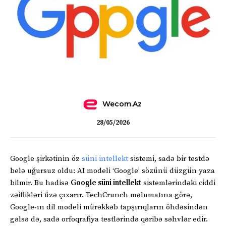
Wecom.az
28/05/2026
Google şirkətinin öz
süni intellekt
sistemi, sadə bir testdə
belə uğursuz oldu: AI modeli ‘Google’ sözünü düzgün yaza
bilmir. Bu hadisə
Google süni intellekt
sistemlərindəki ciddi
zəiflikləri üzə çıxarır. TechCrunch məlumatına görə,
Google-ın dil modeli mürəkkəb tapşırıqların öhdəsindən
gəlsə də, sadə orfoqrafiya testlərində qəribə səhvlər edir.