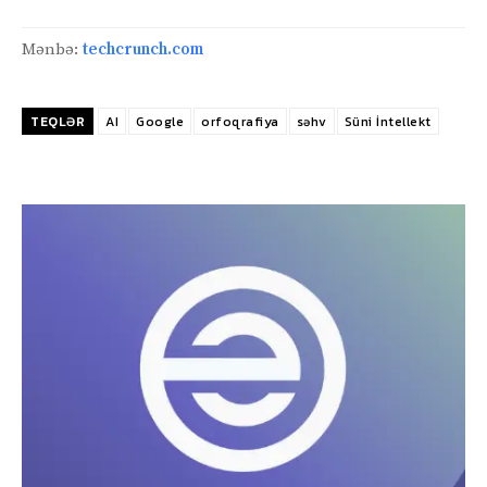
Mənbə:
techcrunch.com
TEQLƏR
AI
Google
orfoqrafiya
səhv
Süni İntellekt