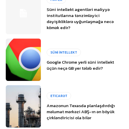
Süni intellekt agentləri maliyyə
institutlarına tənzimləyici
dəyişikliklərə uyğunlaşmağa necə
kömək edir?
SÜNİ İNTELLEKT
Google Chrome yerli süni intellekt
üçün neçə GB yer tələb edir?
ETİCARƏT
Amazonun Texasda planlaşdırdığı
məlumat mərkəzi ABŞ-ın ən böyük
çirkləndiricisi ola bilər