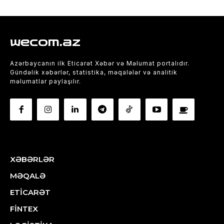
wecom.az
Azərbaycanın ilk Eticarət Xəbər və Məlumat portalıdır.
Gündəlik xəbərlər, statistika, məqalələr və analitik
məlumatlar paylaşılır.
XƏBƏRLƏR
MƏQALƏ
ETİCARƏT
FİNTEX