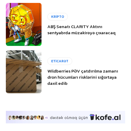
KRİPTO
ABŞ Senatı CLARITY Aktını
sentyabrda müzakirəyə çıxaracaq
ETİCARƏT
Wildberries PƏV çatdırılma zamanı
dron hücumları risklərini sığortaya
daxil edib