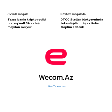
Əvvəlki məqalə
Növbəti məqalədə
Texas bankı kripto rəqibi
DTCC Stellar blokçeynində
olaraq Wall Street-ə
tokenləşdirilmiş aktivlər
meydan oxuyur
təqdim edəcək
Wecom.az
https://wecom.az