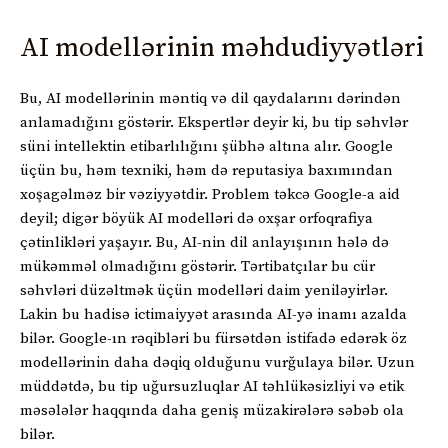
AI modellərinin məhdudiyyətləri
Bu, AI modellərinin məntiq və dil qaydalarını dərindən
anlamadığını göstərir. Ekspertlər deyir ki, bu tip səhvlər
süni intellektin etibarlılığını şübhə altına alır. Google
üçün bu, həm texniki, həm də reputasiya baxımından
xoşagəlməz bir vəziyyətdir. Problem təkcə Google-a aid
deyil; digər böyük AI modelləri də oxşar orfoqrafiya
çətinlikləri yaşayır. Bu, AI-nin dil anlayışının hələ də
mükəmməl olmadığını göstərir. Tərtibatçılar bu cür
səhvləri düzəltmək üçün modelləri daim yeniləyirlər.
Lakin bu hadisə ictimaiyyət arasında AI-yə inamı azalda
bilər. Google-ın rəqibləri bu fürsətdən istifadə edərək öz
modellərinin daha dəqiq olduğunu vurğulaya bilər. Uzun
müddətdə, bu tip uğursuzluqlar AI təhlükəsizliyi və etik
məsələlər haqqında daha geniş müzakirələrə səbəb ola
bilər.