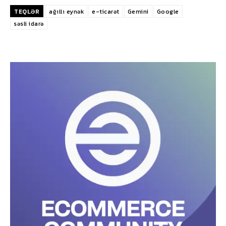
TEQLƏR
ağıllı eynək
e-ticarət
Gemini
Google
səsli idarə