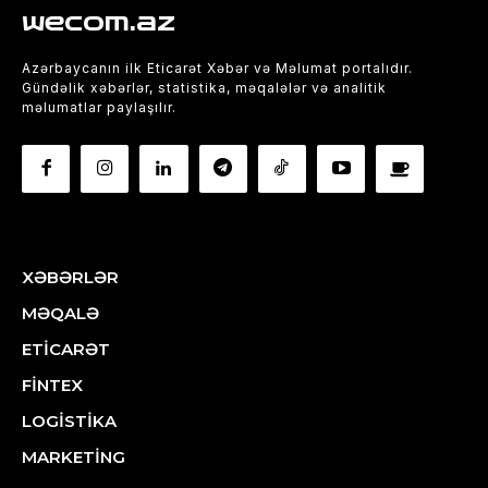
wecom.az
Azərbaycanın ilk Eticarət Xəbər və Məlumat portalıdır.
Gündəlik xəbərlər, statistika, məqalələr və analitik
məlumatlar paylaşılır.
XƏBƏRLƏR
MƏQALƏ
ETİCARƏT
FİNTEX
LOGİSTİKA
MARKETİNG