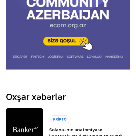
Oxşar xəbərlər
KRİPTO
Solana-nın anatomiyası:
kriptovalyuta dünyasının ən sürətli