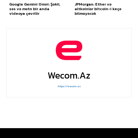
Google Gemini Omni: Şəkil,
JPMorgan: Ether və
səs və mətn bir anda
altkoinlər bitcoin-i keçə
videoya çevrilir
bilməyəcək
Wecom.az
https://wecom.az