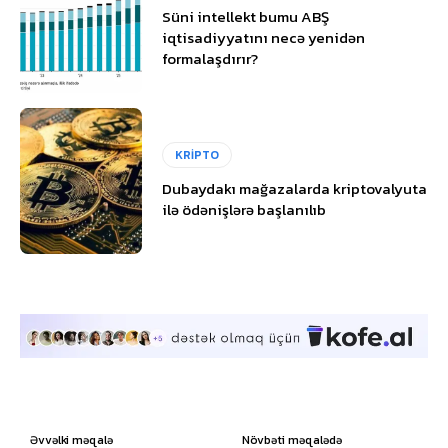
Süni intellekt bumu ABŞ
iqtisadiyyatını necə yenidən
formalaşdırır?
KRİPTO
Dubaydakı mağazalarda kriptovalyuta
ilə ödənişlərə başlanılıb
Əvvəlki məqalə
Növbəti məqalədə