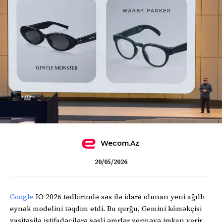
Wecom.az
20/05/2026
Google
IO 2026 tədbirində səs ilə idarə olunan yeni ağıllı
eynək modelini təqdim etdi. Bu qurğu, Gemini köməkçisi
vasitəsilə istifadəçilərə səsli əmrlər verməyə imkan verir.