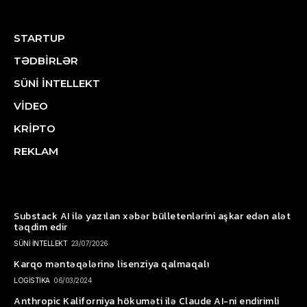
STARTUP
TƏDBİRLƏR
SÜNİ İNTELLEKT
VİDEO
KRİPTO
REKLAM
Substack AI ilə yazılan xəbər bülletenlərini aşkar edən alət
təqdim edir
SÜNİ İNTELLEKT
23/07/2026
Karqo məntəqələrinə lisenziya qalmaqalı
LOGİSTİKA
06/03/2024
Anthropic Kaliforniya hökuməti ilə Claude AI-ni endirimli