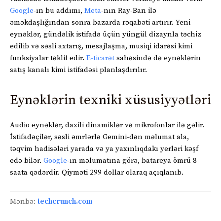
Google
-ın bu addımı,
Meta
-nın Ray-Ban ilə
əməkdaşlığından sonra bazarda rəqabəti artırır. Yeni
eynəklər, gündəlik istifadə üçün yüngül dizaynla təchiz
edilib və səsli axtarış, mesajlaşma, musiqi idarəsi kimi
funksiyalar təklif edir.
E-ticarət
sahəsində də eynəklərin
satış kanalı kimi istifadəsi planlaşdırılır.
Eynəklərin texniki xüsusiyyətləri
Audio eynəklər, daxili dinamiklər və mikrofonlar ilə gəlir.
İstifadəçilər, səsli əmrlərlə Gemini-dən məlumat ala,
təqvim hadisələri yarada və ya yaxınlıqdakı yerləri kəşf
edə bilər.
Google
-ın məlumatına görə, batareya ömrü 8
saata qədərdir. Qiyməti 299 dollar olaraq açıqlanıb.
Mənbə:
techcrunch.com