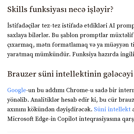
Skills funksiyası necə işləyir?
İstifadəçilər tez-tez istifadə etdikləri AI pr
saxlaya bilərlər. Bu şablon promptlar müxtəlif v
çıxarmaq, mətn formatlamaq və ya müəyyən tipl
yaratmaq mümkündür. Funksiya hazırda ingilis
Brauzer süni intellektinin gələcəyi
Google
-un bu addımı Chrome-u sadə bir intern
yönəlib. Analitiklər hesab edir ki, bu cür brauz
axınını kökündən dəyişdirəcək.
Süni intellekt
ə
Microsoft Edge-in Copilot inteqrasiyasına qarş