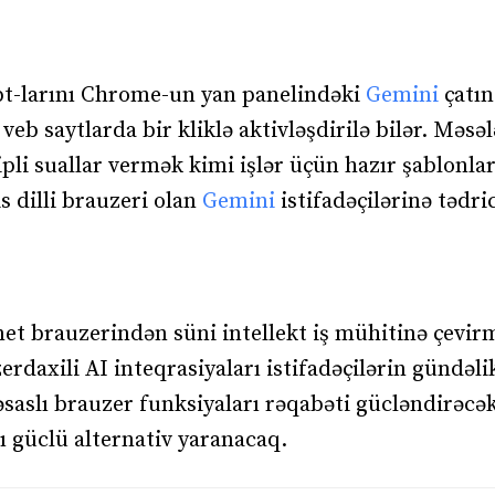
ompt-larını Chrome-un yan panelindəki
Gemini
çatı
eb saytlarda bir kliklə aktivləşdirilə bilər. Məsə
i suallar vermək kimi işlər üçün hazır şablonla
 dilli brauzeri olan
Gemini
istifadəçilərinə tədric
et brauzerindən süni intellekt iş mühitinə çevir
erdaxili AI inteqrasiyaları istifadəçilərin gündəlik
saslı brauzer funksiyaları rəqabəti gücləndirəcək
ı güclü alternativ yaranacaq.