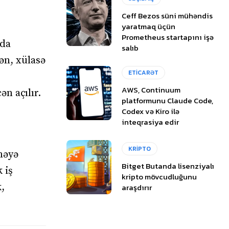
Ceff Bezos süni mühəndis
yaratmaq üçün
Prometheus startapını işə
nda
salıb
lən, xülasə
ETİCARƏT
r
AWS, Continuum
ən açılır.
platformunu Claude Code,
Codex və Kiro ilə
inteqrasiya edir
KRİPTO
məyə
Bitget Butanda lisenziyalı
 iş
kripto mövcudluğunu
,
araşdırır