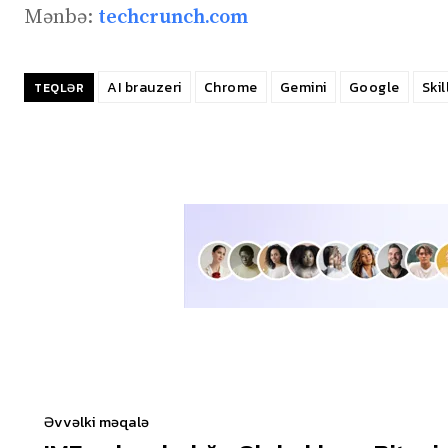
Mənbə:
techcrunch.com
AI brauzeri
Chrome
Gemini
Google
Skil
TEQLƏR
Əvvəlki məqalə