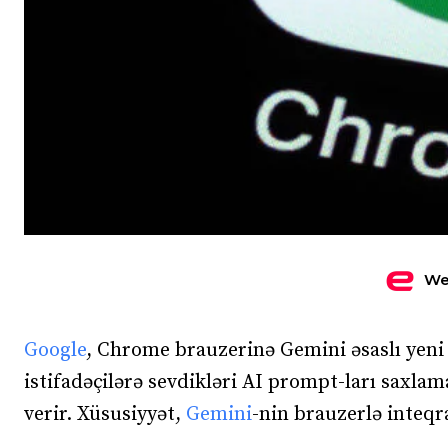
We
Google
, Chrome brauzerinə Gemini əsaslı yen
istifadəçilərə sevdikləri AI prompt-ları saxla
verir. Xüsusiyyət,
Gemini
-nin brauzerlə inteqra