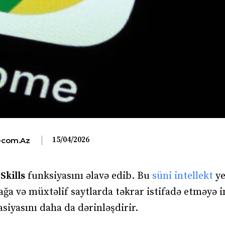
15/04/2026
com.az
i
Skills
funksiyasını əlavə edib. Bu
süni intellekt
ye
mağa və müxtəlif saytlarda təkrar istifadə etməyə
siyasını daha da dərinləşdirir.