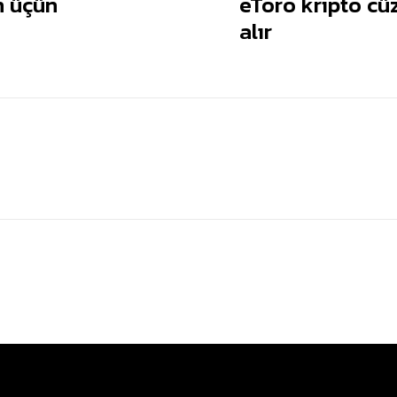
n üçün
eToro kripto cü
alır