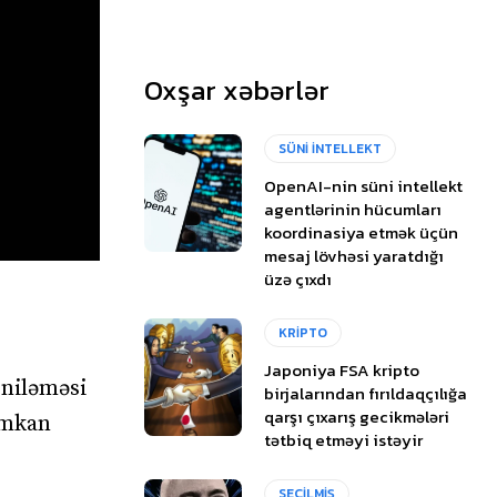
Oxşar xəbərlər
SÜNİ İNTELLEKT
OpenAI-nin süni intellekt
agentlərinin hücumları
koordinasiya etmək üçün
mesaj lövhəsi yaratdığı
üzə çıxdı
KRİPTO
Japoniya FSA kripto
niləməsi
birjalarından fırıldaqçılığa
qarşı çıxarış gecikmələri
 imkan
tətbiq etməyi istəyir
SEÇİLMİŞ