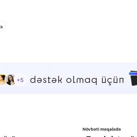
ls
Növbəti məqalədə