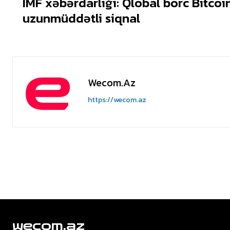
IMF xəbərdarlığı: Qlobal borc Bitcoi
uzunmüddətli siqnal
Wecom.az
https://wecom.az
wecom.az