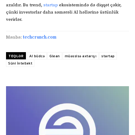
azaldır. Bu trend,
startap
ekosistemində də diqqət çəkir,
çünki investorlar daha səmərəli AI həllərinə üstünlük
verirlər.
Mənbə:
techcrunch.com
TEQLƏR
AI büdcə
Glean
müəssisə axtarışı
startap
Süni İntellekt