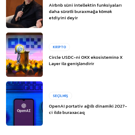
Airbnb süni intellektin funksiyaları
daha sürətli buraxmağa kömək
etdiyini deyir
KRİPTO
Circle USDC-ni OKX ekosisteminə X
Layer ilə genişləndirir
SEÇİLMİŞ
OpenAI portativ ağıllı dinamiki 2027-
ci ildə buraxacaq