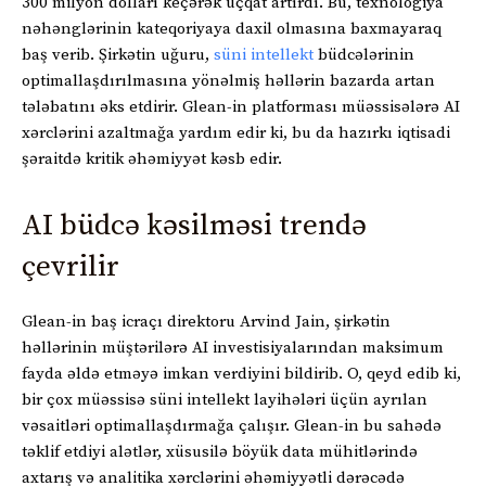
300 milyon dolları keçərək üçqat artırdı. Bu, texnologiya
nəhənglərinin kateqoriyaya daxil olmasına baxmayaraq
baş verib. Şirkətin uğuru,
süni intellekt
büdcələrinin
optimallaşdırılmasına yönəlmiş həllərin bazarda artan
tələbatını əks etdirir. Glean-in platforması müəssisələrə AI
xərclərini azaltmağa yardım edir ki, bu da hazırkı iqtisadi
şəraitdə kritik əhəmiyyət kəsb edir.
AI büdcə kəsilməsi trendə
çevrilir
Glean-in baş icraçı direktoru Arvind Jain, şirkətin
həllərinin müştərilərə AI investisiyalarından maksimum
fayda əldə etməyə imkan verdiyini bildirib. O, qeyd edib ki,
bir çox müəssisə süni intellekt layihələri üçün ayrılan
vəsaitləri optimallaşdırmağa çalışır. Glean-in bu sahədə
təklif etdiyi alətlər, xüsusilə böyük data mühitlərində
axtarış və analitika xərclərini əhəmiyyətli dərəcədə