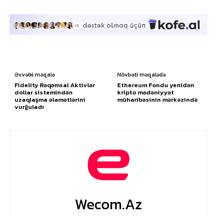
Əvvəlki məqalə
Növbəti məqalədə
Fidelity Rəqəmsal Aktivlər
Ethereum Fondu yenidən
dollar sistemindən
kripto mədəniyyət
uzaqlaşma əlamətlərini
müharibəsinin mərkəzində
vurğuladı
Wecom.az