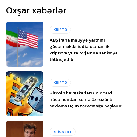
Oxşar xəbərlər
KRİPTO
ABŞ İrana maliyyə yardımı
göstərməkdə iddia olunan iki
kriptovalyuta birjasına sanksiya
tətbiq edib
KRİPTO
Bitcoin həvəskarları Coldcard
hücumundan sonra öz-özünə
saxlama üçün zər atmağa başlayır
ETİCARƏT