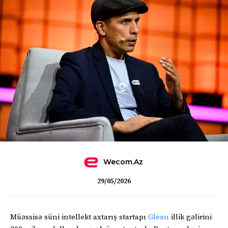
Wecom.az
29/05/2026
Müəssisə süni intellekt axtarış startapı
Glean
illik gəlirini