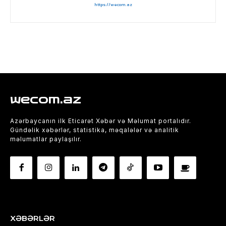
https://wecom.az
wecom.az
Azərbaycanın ilk Eticarət Xəbər və Məlumat portalıdır.
Gündəlik xəbərlər, statistika, məqalələr və analitik
məlumatlar paylaşılır.
XƏBƏRLƏR