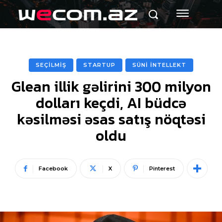
SEÇİLMİŞ
STARTUP
SÜNİ İNTELLEKT
Glean illik gəlirini 300 milyon
dolları keçdi, AI büdcə
kəsilməsi əsas satış nöqtəsi
oldu
Facebook
X
Pinterest