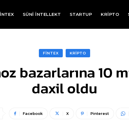
İNTEX
SÜNİ İNTELLEKT
STARTUP
KRİPTO
FİNTEX
KRİPTO
oz bazarlarına 10 mi
daxil oldu
Facebook
X
Pinterest