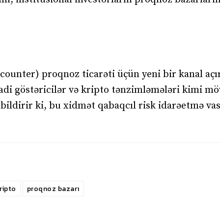
ounter) proqnoz ticarəti üçün yeni bir kanal açır
isadi göstəricilər və kripto tənzimləmələri kimi m
ildirir ki, bu xidmət qabaqcıl risk idarəetmə vasi
ripto
proqnoz bazarı