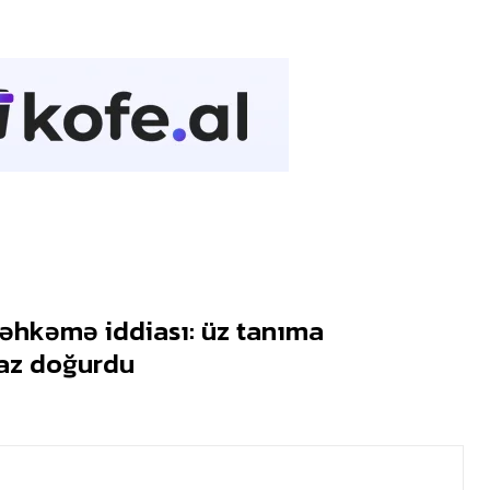
hkəmə iddiası: üz tanıma
raz doğurdu