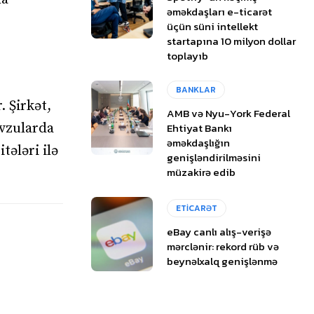
əməkdaşları e-ticarət
üçün süni intellekt
startapına 10 milyon dollar
toplayıb
BANKLAR
. Şirkət,
AMB və Nyu-York Federal
Ehtiyat Bankı
övzularda
əməkdaşlığın
tələri ilə
genişləndirilməsini
müzakirə edib
ETİCARƏT
eBay canlı alış-verişə
mərclənir: rekord rüb və
beynəlxalq genişlənmə