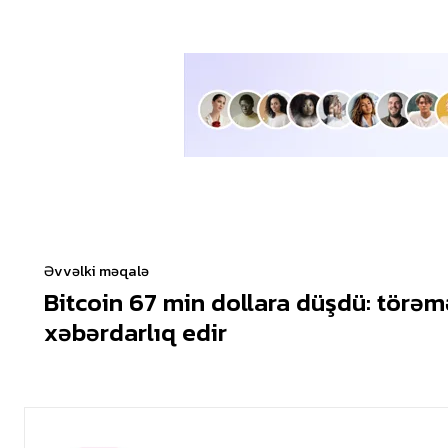
Əvvəlki məqalə
Bitcoin 67 min dollara düşdü: törəm
xəbərdarlıq edir