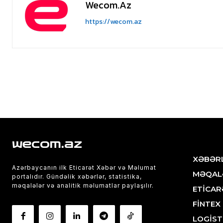
Wecom.az
https://wecom.az
wecom.az
XƏBƏR
Azərbaycanın ilk Eticarət Xəbər və Məlumat
MƏQAL
portalıdır. Gündəlik xəbərlər, statistika,
məqalələr və analitik məlumatlar paylaşılır.
ETİCAR
FİNTEX
LOGİST