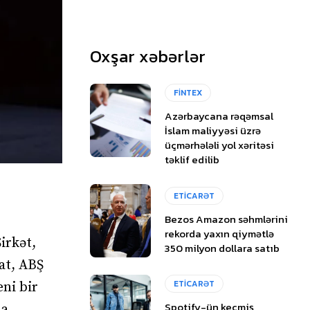
Oxşar xəbərlər
FİNTEX
Azərbaycana rəqəmsal
İslam maliyyəsi üzrə
üçmərhələli yol xəritəsi
təklif edilib
ETİCARƏT
Bezos Amazon səhmlərini
rekorda yaxın qiymətlə
irkət,
350 milyon dollara satıb
at, ABŞ
ETİCARƏT
ni bir
Spotify-ün keçmiş
na