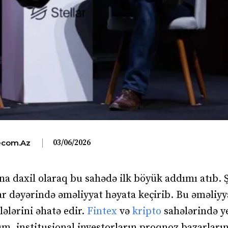
03/06/2026
com.az
na daxil olaraq bu sahədə ilk böyük addımı atıb. Ş
ar dəyərində əməliyyat həyata keçirib. Bu əməliyy
ələrini əhatə edir.
Fintex
və
kripto
sahələrində ye
m, institusional investorların proqnoz bazarları