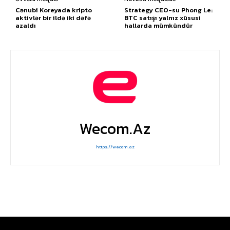
Cənubi Koreyada kripto
Strategy CEO-su Phong Le:
aktivlər bir ildə iki dəfə
BTC satışı yalnız xüsusi
azaldı
hallarda mümkündür
Wecom.az
https://wecom.az