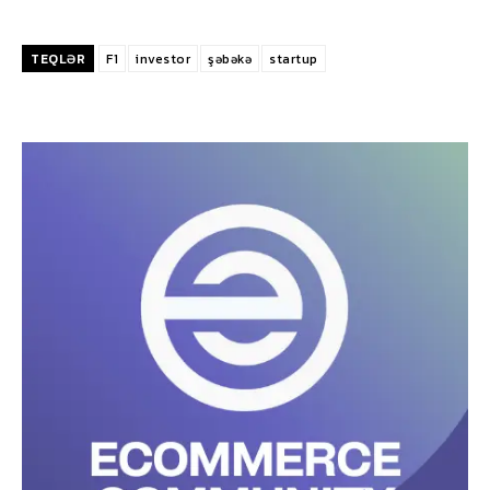
TEQLƏR
F1
investor
şəbəkə
startup