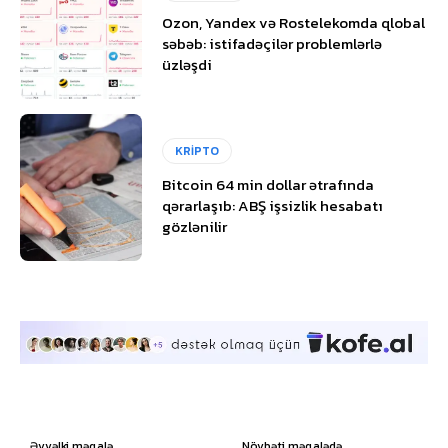
Ozon, Yandex və Rostelekomda qlobal
səbəb: istifadəçilər problemlərlə
üzləşdi
KRİPTO
Bitcoin 64 min dollar ətrafında
qərarlaşıb: ABŞ işsizlik hesabatı
gözlənilir
Əvvəlki məqalə
Növbəti məqalədə