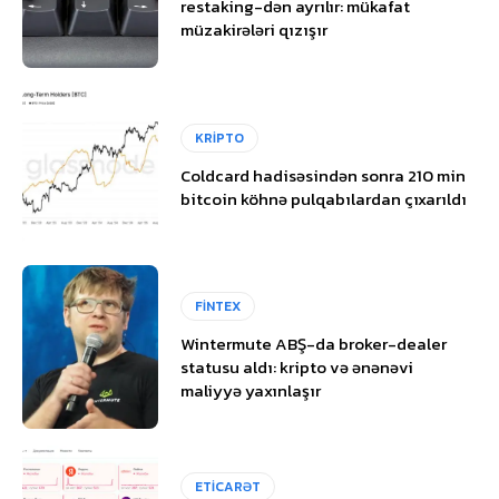
restaking-dən ayrılır: mükafat
müzakirələri qızışır
KRİPTO
Coldcard hadisəsindən sonra 210 min
bitcoin köhnə pulqabılardan çıxarıldı
FİNTEX
Wintermute ABŞ-da broker-dealer
statusu aldı: kripto və ənənəvi
maliyyə yaxınlaşır
ETİCARƏT