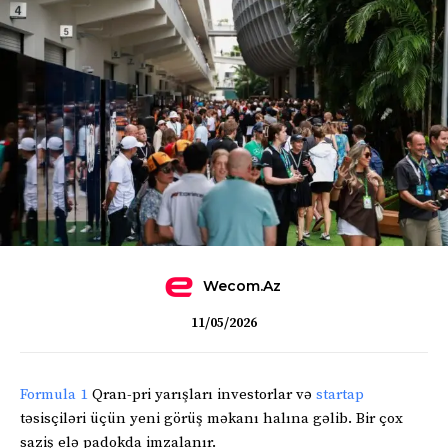
Wecom.az
11/05/2026
Formula 1
Qran-pri yarışları investorlar və
startap
təsisçiləri üçün yeni görüş məkanı halına gəlib. Bir çox
saziş elə padokda imzalanır.