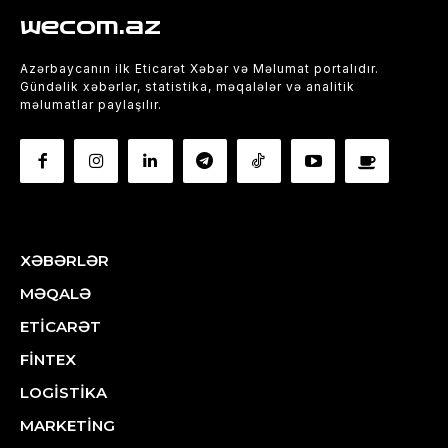
wecom.az
Azərbaycanın ilk Eticarət Xəbər və Məlumat portalıdır.
Gündəlik xəbərlər, statistika, məqalələr və analitik
məlumatlar paylaşılır.
XƏBƏRLƏR
MƏQALƏ
ETİCARƏT
FİNTEX
LOGİSTİKA
MARKETİNG