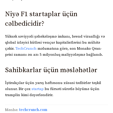
Niyə F1 startaplar üçün
cəlbedicidir?
Yüksək səviyyəli şəbəkələşmə imkanı, brend vizuallığı və
qlobal izləyici kütləsi vençur kapitalistlərini bu mühitə
çəkir.
TechCrunch
məlumatına görə, son Monako Qran-
prisi zamanı ən azı 5 milyonluq maliyyələşmə bağlanıb.
Sahibkarlar üçün məsləhətlər
İştirakçılar üçün yarış həftəsonu xüsusi tədbirlər təşkil
olunur. Bir çox
startap
bu fürsəti sürətlə böyümə üçün
tramplin kimi dəyərləndirir.
Mənbə:
techcrunch.com