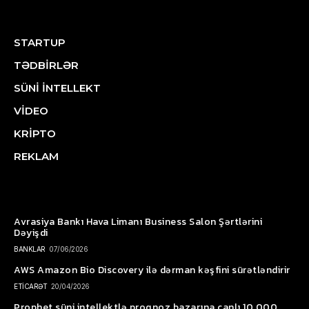
STARTUP
TƏDBİRLƏR
SÜNİ İNTELLEKT
VİDEO
KRİPTO
REKLAM
Avrasiya Bankı Hava Limanı Business Salon Şərtlərini
Dəyişdi
BANKLAR
07/06/2026
AWS Amazon Bio Discovery ilə dərman kəşfini sürətləndirir
ETİCARƏT
20/04/2026
Prophet süni intellektlə proqnoz bazarına canlı 10.000