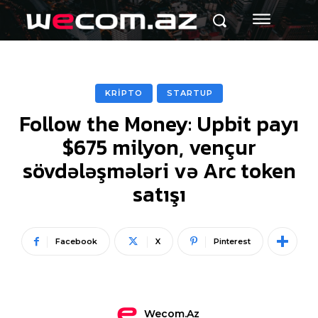
KRİPTO
STARTUP
Follow the Money: Upbit payı
$675 milyon, vençur
sövdələşmələri və Arc token
satışı
Facebook
X
Pinterest
Wecom.az