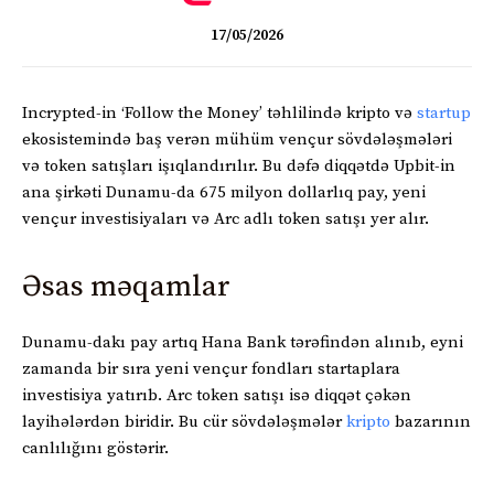
17/05/2026
Incrypted-in ‘Follow the Money’ təhlilində kripto və
startup
ekosistemində baş verən mühüm vençur sövdələşmələri
və token satışları işıqlandırılır. Bu dəfə diqqətdə Upbit-in
ana şirkəti Dunamu-da 675 milyon dollarlıq pay, yeni
vençur investisiyaları və Arc adlı token satışı yer alır.
Əsas məqamlar
Dunamu-dakı pay artıq Hana Bank tərəfindən alınıb, eyni
zamanda bir sıra yeni vençur fondları startaplara
investisiya yatırıb. Arc token satışı isə diqqət çəkən
layihələrdən biridir. Bu cür sövdələşmələr
kripto
bazarının
canlılığını göstərir.