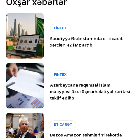
Oxşar xəbərlər
FİNTEX
Səudiyyə Ərəbistanında e-ticarət
xərcləri 42 faiz artıb
FİNTEX
Azərbaycana rəqəmsal İslam
maliyyəsi üzrə üçmərhələli yol xəritəsi
təklif edilib
ETİCARƏT
Bezos Amazon səhmlərini rekorda