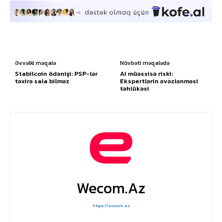
Əvvəlki məqalə
Növbəti məqalədə
Stabilcoin ödənişi: PSP-lər
AI müəssisə riski:
təxirə sala bilməz
Ekspertlərin əvəzlənməsi
təhlükəsi
Wecom.az
https://wecom.az