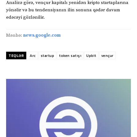
Analizə görə, vençur kapitalı yenidən kripto startaplarına
yönəlir və bu tendensiyanın ilin sonuna qədər davam
edəcəyi gözlənilir.
Mənbə:
news.google.com
TEQLƏR
Arc
startup
token satışı
Upbit
vençur