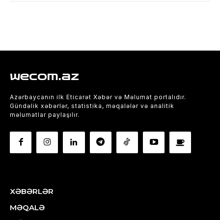
wecom.az
Azərbaycanın ilk Eticarət Xəbər və Məlumat portalıdır.
Gündəlik xəbərlər, statistika, məqalələr və analitik
məlumatlar paylaşılır.
XƏBƏRLƏR
MƏQALƏ