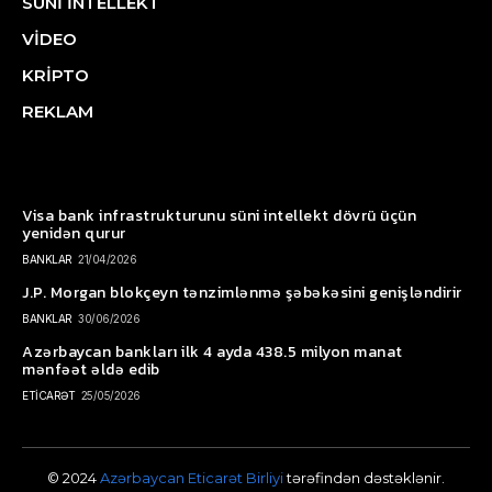
SÜNİ İNTELLEKT
VİDEO
KRİPTO
REKLAM
Visa bank infrastrukturunu süni intellekt dövrü üçün
yenidən qurur
BANKLAR
21/04/2026
J.P. Morgan blokçeyn tənzimlənmə şəbəkəsini genişləndirir
BANKLAR
30/06/2026
Azərbaycan bankları ilk 4 ayda 438.5 milyon manat
mənfəət əldə edib
ETİCARƏT
25/05/2026
© 2024
Azərbaycan Eticarət Birliyi
tərəfindən dəstəklənir.