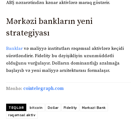
ABŞ nəzarətindən kənar aktivlərə maraq göstərir.
Mərkəzi bankların yeni
strategiyası
Banklar
və maliyyə institutları rəqəmsal aktivlərə keçidi
sürətləndirir. Fidelity bu dəyişikliyin uzunmüddətli
olduğunu vurğulayır. Dolların dominantlığı azalmağa
başlayıb və yeni maliyyə arxitekturası formalaşır.
Mənbə:
cointelegraph.com
TEQLƏR
bitcoin
Dollar
Fidelity
Mərkəzi Bank
rəqəmsal aktiv