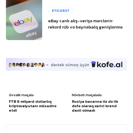
ETİCARƏT
eBay canlı alış-verişə mərclənir:
rekord rüb və beynəlxalq genişlənmə
Əvvəlki məqalə
Növbəti məqalədə
FTB 8 milyard dollarlıq
Rusiya bazarına ilə də ilk
kriptovalyutanı müsadirə
dəfə olaraq xarici brend
etdi
daxil olmadı