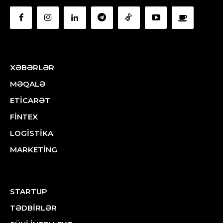
XƏBƏRLƏR
MƏQALƏ
ETİCARƏT
FİNTEX
LOGİSTİKA
MARKETİNG
STARTUP
TƏDBİRLƏR