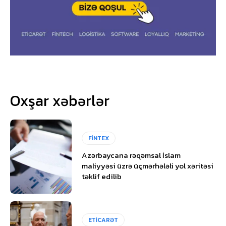
Oxşar xəbərlər
FİNTEX
Azərbaycana rəqəmsal İslam
maliyyəsi üzrə üçmərhələli yol xəritəsi
təklif edilib
ETİCARƏT