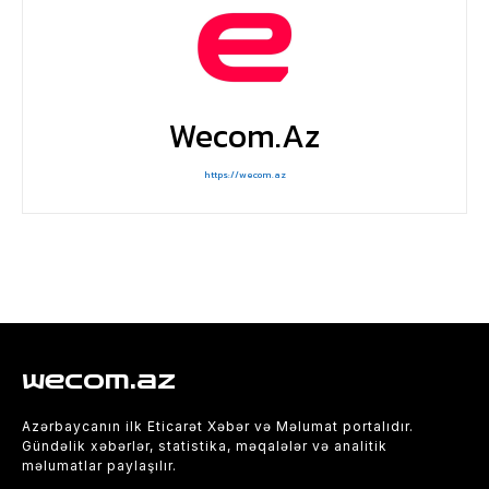
Wecom.az
https://wecom.az
wecom.az
Azərbaycanın ilk Eticarət Xəbər və Məlumat portalıdır.
Gündəlik xəbərlər, statistika, məqalələr və analitik
məlumatlar paylaşılır.