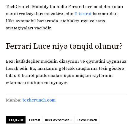
TechCrunch Mobility bu həftə Ferrari Luce modelinə olan
mənfi reaksiyaları müzakirə edir.
E-ticarət
baxımından
lüks avtomobil bazarında istehlakçı rəyi və satış
strategiyaları vacibdir.
Ferrari Luce niyə tənqid olunur?
Bəzi istifadəçilər modelin dizaynını və qiymətini uyğunsuz
hesab edir. Bu, markanın gələcək satışlarına təsir göstərə
bilər. E-ticarət platformaları üçün müştəri rəylərinin
izlənməsi mühüm rol oynayır.
Mənbə:
techcrunch.com
TEQLƏR
ferrari
lüks avtomobil
TechCrunch