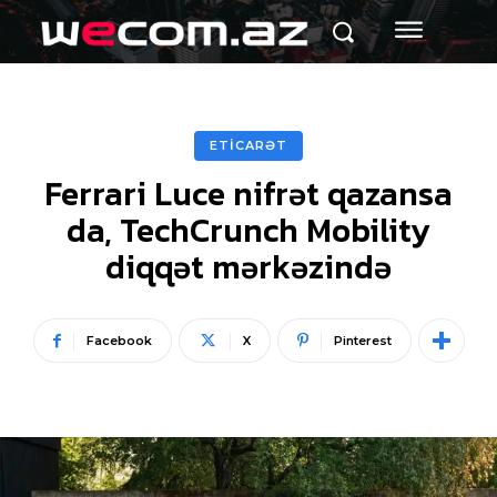
ETİCARƏT
Ferrari Luce nifrət qazansa
da, TechCrunch Mobility
diqqət mərkəzində
Facebook
X
Pinterest