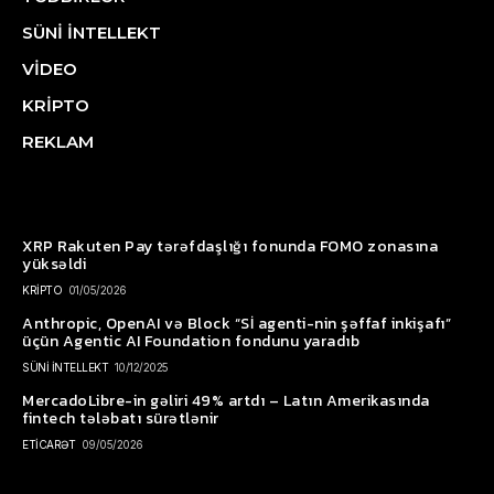
SÜNİ İNTELLEKT
VİDEO
KRİPTO
REKLAM
XRP Rakuten Pay tərəfdaşlığı fonunda FOMO zonasına
yüksəldi
KRİPTO
01/05/2026
Anthropic, OpenAI və Block “Sİ agenti-nin şəffaf inkişafı”
üçün Agentic AI Foundation fondunu yaradıb
SÜNİ İNTELLEKT
10/12/2025
MercadoLibre-in gəliri 49% artdı – Latın Amerikasında
fintech tələbatı sürətlənir
ETİCARƏT
09/05/2026