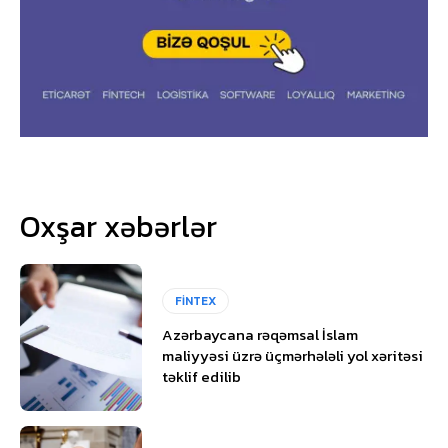
Oxşar xəbərlər
FİNTEX
Azərbaycana rəqəmsal İslam
maliyyəsi üzrə üçmərhələli yol xəritəsi
təklif edilib