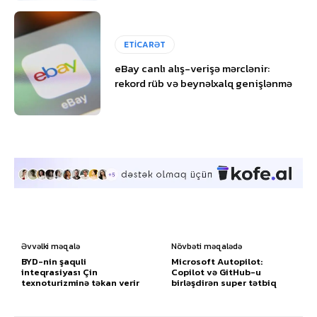
ETİCARƏT
eBay canlı alış-verişə mərclənir:
rekord rüb və beynəlxalq genişlənmə
Əvvəlki məqalə
Növbəti məqalədə
BYD-nin şaquli
Microsoft Autopilot:
inteqrasiyası Çin
Copilot və GitHub-u
texnoturizminə təkan verir
birləşdirən super tətbiq