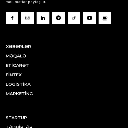
məlumatlar paylaşılır.
XƏBƏRLƏR
MƏQALƏ
ETİCARƏT
FİNTEX
LOGİSTİKA
MARKETİNG
STARTUP
TƏDBİRLƏR