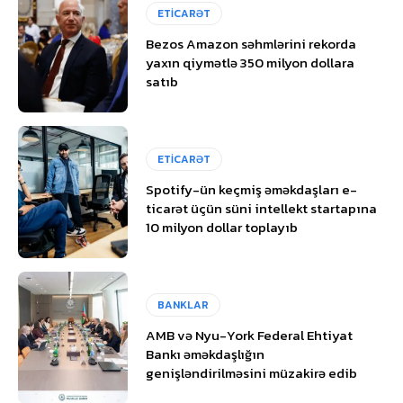
ETİCARƏT
Bezos Amazon səhmlərini rekorda
yaxın qiymətlə 350 milyon dollara
satıb
ETİCARƏT
Spotify-ün keçmiş əməkdaşları e-
ticarət üçün süni intellekt startapına
10 milyon dollar toplayıb
BANKLAR
AMB və Nyu-York Federal Ehtiyat
Bankı əməkdaşlığın
genişləndirilməsini müzakirə edib