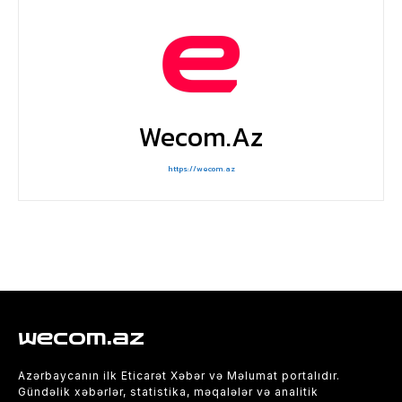
Wecom.az
https://wecom.az
wecom.az
Azərbaycanın ilk Eticarət Xəbər və Məlumat portalıdır.
Gündəlik xəbərlər, statistika, məqalələr və analitik