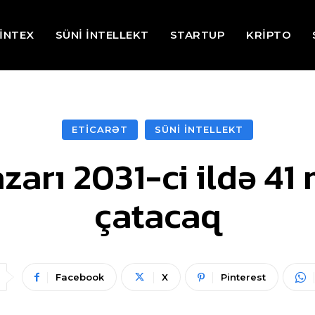
İNTEX
SÜNİ İNTELLEKT
STARTUP
KRİPTO
ETİCARƏT
SÜNİ İNTELLEKT
zarı 2031-ci ildə 41
çatacaq
Facebook
X
Pinterest