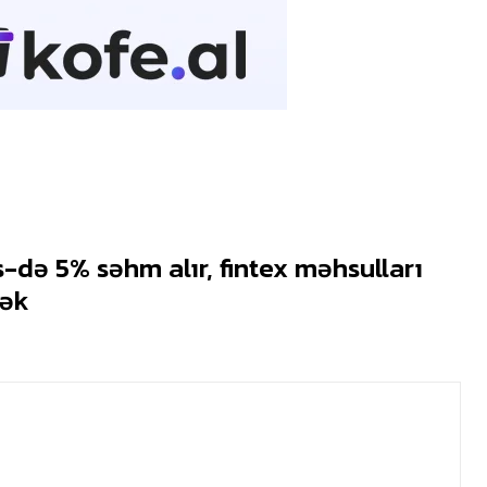
-də 5% səhm alır, fintex məhsulları
cək