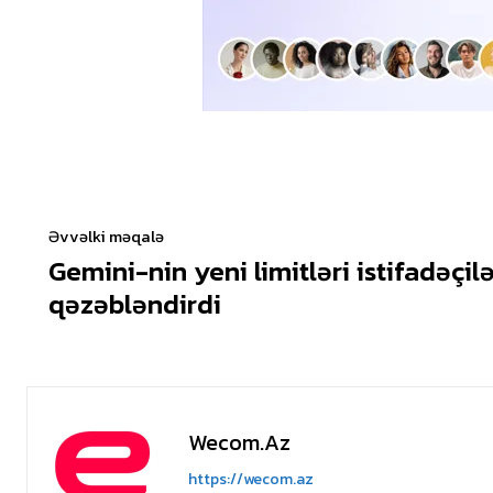
Əvvəlki məqalə
Gemini-nin yeni limitləri istifadəçilə
qəzəbləndirdi
Wecom.az
https://wecom.az