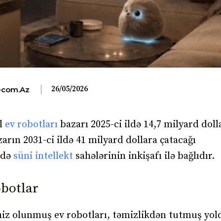
26/05/2026
com.az
al
ev robotları
bazarı 2025-ci ildə 14,7 milyard doll
arın 2031-ci ildə 41 milyard dollara çatacağı
 də
süni intellekt
sahələrinin inkişafı ilə bağlıdır.
obotlar
hiz olunmuş ev robotları, təmizlikdən tutmuş yol