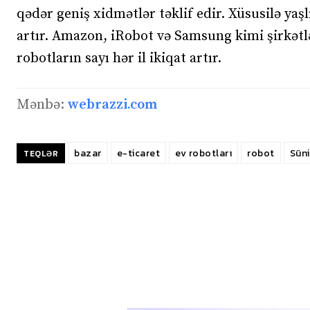
qədər geniş xidmətlər təklif edir. Xüsusilə yaşl
artır. Amazon, iRobot və Samsung kimi şirkətlər
robotların sayı hər il ikiqat artır.
Mənbə:
webrazzi.com
bazar
e-ticaret
ev robotları
robot
Süni
TEQLƏR