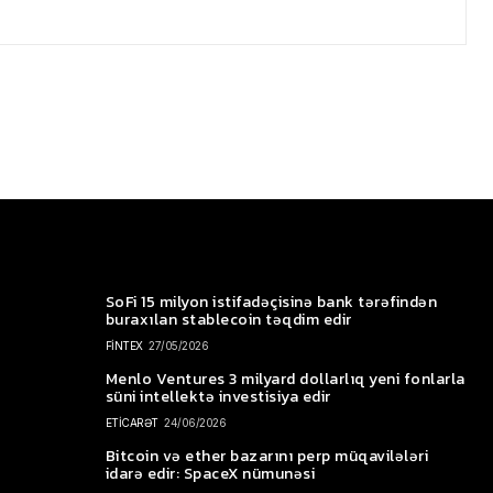
SoFi 15 milyon istifadəçisinə bank tərəfindən
buraxılan stablecoin təqdim edir
FİNTEX
27/05/2026
Menlo Ventures 3 milyard dollarlıq yeni fonlarla
süni intellektə investisiya edir
ETİCARƏT
24/06/2026
Bitcoin və ether bazarını perp müqavilələri
idarə edir: SpaceX nümunəsi