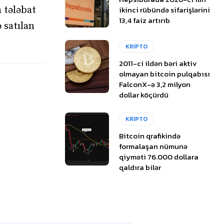
a tələbat
ikinci rübündə sifarişlərini
13,4 faiz artırıb
 satılan
KRİPTO
2011-ci ildən bəri aktiv
olmayan bitcoin pulqabısı
FalconX-ə 3,2 milyon
dollar köçürdü
KRİPTO
Bitcoin qrafikində
formalaşan nümunə
qiyməti 76.000 dollara
qaldıra bilər