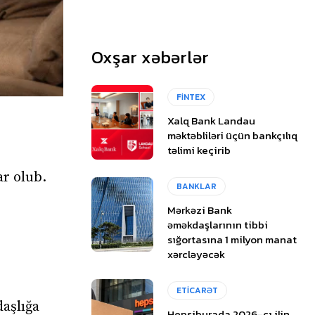
Oxşar xəbərlər
FİNTEX
Xalq Bank Landau
məktəbliləri üçün bankçılıq
təlimi keçirib
ar olub.
BANKLAR
Mərkəzi Bank
əməkdaşlarının tibbi
sığortasına 1 milyon manat
xərcləyəcək
ETİCARƏT
daşlığa
Hepsiburada 2026-cı ilin