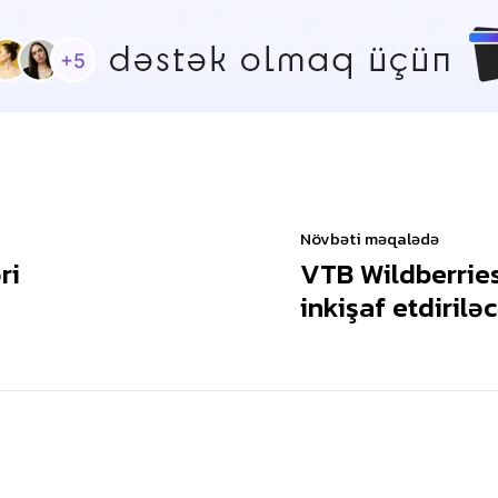
Növbəti məqalədə
ri
VTB Wildberries
inkişaf etdirilə