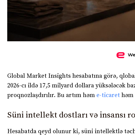
We
Global Market Insights hesabatına görə, qlob
2026-cı ildə 17,5 milyard dollara yüksələcək baz
proqnozlaşdırılır. Bu artım həm
e-ticaret
həm
Süni intellekt dostları və insansı r
Hesabatda qeyd olunur ki, süni intellektlə təc