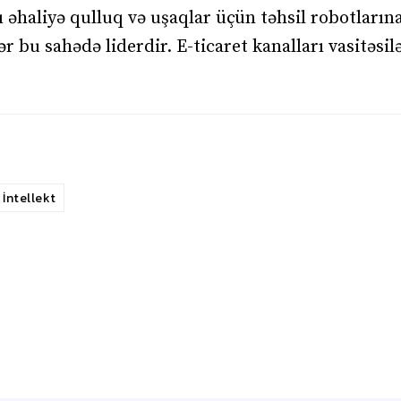
ı əhaliyə qulluq və uşaqlar üçün təhsil robotların
 bu sahədə liderdir. E-ticaret kanalları vasitəsilə
 İntellekt