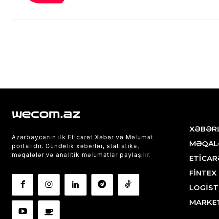
wecom.az
XƏBƏR
Azərbaycanın ilk Eticarət Xəbər və Məlumat
MƏQAL
portalıdır. Gündəlik xəbərlər, statistika,
məqalələr və analitik məlumatlar paylaşılır.
ETİCAR
FİNTEX
LOGİST
MARKE