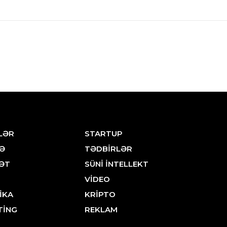
LƏR
STARTUP
Ə
TƏDBİRLƏR
ƏT
SÜNİ İNTELLEKT
VİDEO
İKA
KRİPTO
TİNG
REKLAM