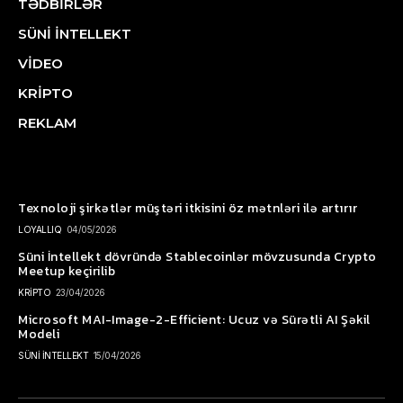
TƏDBİRLƏR
SÜNİ İNTELLEKT
VİDEO
KRİPTO
REKLAM
Texnoloji şirkətlər müştəri itkisini öz mətnləri ilə artırır
LOYALLIQ
04/05/2026
Süni İntellekt dövründə Stablecoinlər mövzusunda Crypto
Meetup keçirilib
KRİPTO
23/04/2026
Microsoft MAI-Image-2-Efficient: Ucuz və Sürətli AI Şəkil
Modeli
SÜNİ İNTELLEKT
15/04/2026