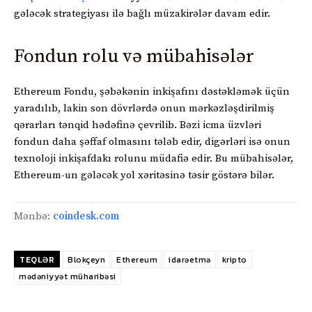
gələcək strategiyası ilə bağlı müzakirələr davam edir.
Fondun rolu və mübahisələr
Ethereum Fondu, şəbəkənin inkişafını dəstəkləmək üçün
yaradılıb, lakin son dövrlərdə onun mərkəzləşdirilmiş
qərarları tənqid hədəfinə çevrilib. Bəzi icma üzvləri
fondun daha şəffaf olmasını tələb edir, digərləri isə onun
texnoloji inkişafdakı rolunu müdafiə edir. Bu mübahisələr,
Ethereum-un gələcək yol xəritəsinə təsir göstərə bilər.
Mənbə:
coindesk.com
TEQLƏR
Blokçeyn
Ethereum
idarəetmə
kripto
mədəniyyət müharibəsi