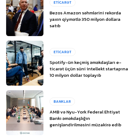
ETİCARƏT
Bezos Amazon səhmlərini rekorda
yaxın qiymətlə 350 milyon dollara
satıb
ETİCARƏT
Spotify-ün keçmiş əməkdaşları e-
ticarət üçün süni intellekt startapına
10 milyon dollar toplayıb
BANKLAR
AMB və Nyu-York Federal Ehtiyat
Bankı əməkdaşlığın
genişləndirilməsini müzakirə edib