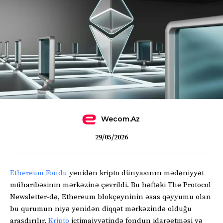
Wecom.az
29/05/2026
Ethereum Fondu
yenidən kripto dünyasının mədəniyyət
müharibəsinin mərkəzinə çevrildi. Bu həftəki The Protocol
Newsletter-də, Ethereum blokçeyninin əsas qəyyumu olan
bu qurumun niyə yenidən diqqət mərkəzində olduğu
araşdırılır.
Kripto
ictimaiyyətində fondun idarəetməsi və