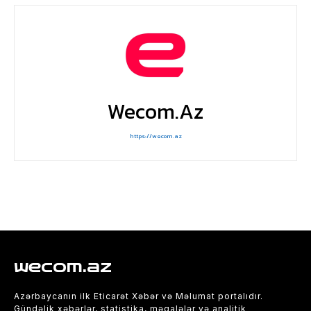
Wecom.az
https://wecom.az
wecom.az
Azərbaycanın ilk Eticarət Xəbər və Məlumat portalıdır.
Gündəlik xəbərlər, statistika, məqalələr və analitik