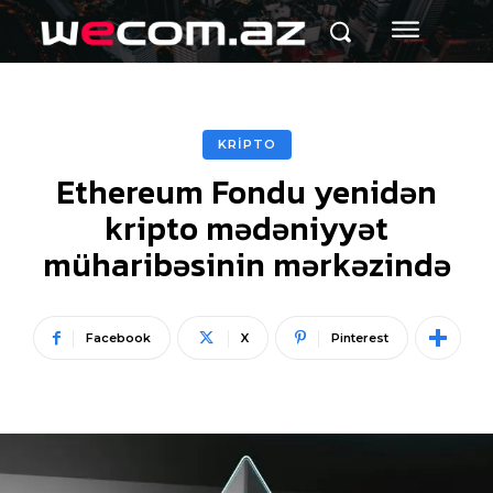
KRİPTO
Ethereum Fondu yenidən
kripto mədəniyyət
müharibəsinin mərkəzində
Facebook
X
Pinterest