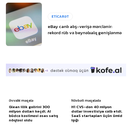
ETİCARƏT
eBay canlı alış-verişə mərclənir:
rekord rüb və beynəlxalq genişlənmə
Əvvəlki məqalə
Növbəti məqalədə
Glean illik gəlirini 300
H1 CVS-dən 40 milyon
milyon dolları keçdi, AI
dollar investisiya cəlb etdi,
büdcə kəsilməsi əsas satış
SaaS startapları üçün ümid
nöqtəsi oldu
işığı