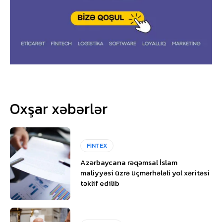
Oxşar xəbərlər
FİNTEX
Azərbaycana rəqəmsal İslam
maliyyəsi üzrə üçmərhələli yol xəritəsi
təklif edilib