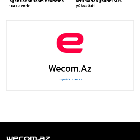
agentlərinə səhm ticarətinə
artırmadan gəlirini 50%
icazə verir
yüksəltdi
Wecom.az
https://wecom.az
wecom.az