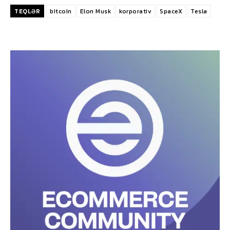
TEQLƏR
bitcoin
Elon Musk
korporativ
SpaceX
Tesla