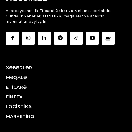
Azərbaycanın ilk Eticarət Xəbər və Məlumat portalıdır.
Gündəlik xəbərlər, statistika, məqalələr və analitik
məlumatlar paylaşılır.
XƏBƏRLƏR
MƏQALƏ
ETİCARƏT
FİNTEX
LOGİSTİKA
MARKETİNG