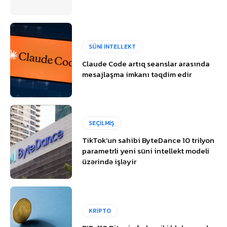
SÜNİ İNTELLEKT
Claude Code artıq seanslar arasında
mesajlaşma imkanı təqdim edir
SEÇİLMİŞ
TikTok’un sahibi ByteDance 10 trilyon
parametrli yeni süni intellekt modeli
üzərində işləyir
KRİPTO