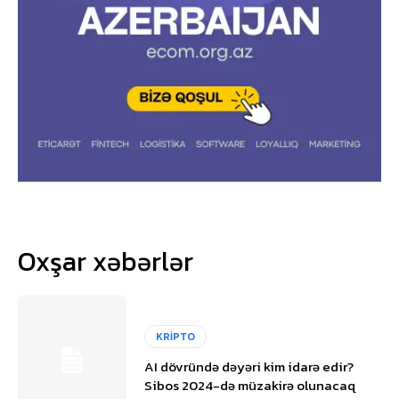
Oxşar xəbərlər
KRİPTO
AI dövründə dəyəri kim idarə edir?
Sibos 2024-də müzakirə olunacaq