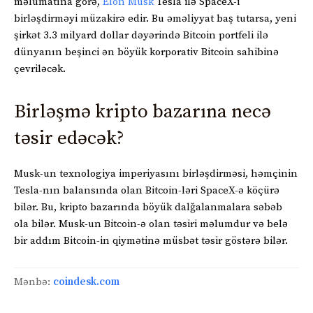
məlumatına görə,
Elon Musk
Tesla ilə SpaceX-i
birləşdirməyi müzakirə edir. Bu əməliyyat baş tutarsa, yeni
şirkət 3.3 milyard dollar dəyərində Bitcoin portfeli ilə
dünyanın beşinci ən böyük korporativ Bitcoin sahibinə
çevriləcək.
Birləşmə kripto bazarına necə
təsir edəcək?
Musk-un texnologiya imperiyasını birləşdirməsi, həmçinin
Tesla-nın balansında olan Bitcoin-ləri SpaceX-ə köçürə
bilər. Bu, kripto bazarında böyük dalğalanmalara səbəb
ola bilər. Musk-un Bitcoin-ə olan təsiri məlumdur və belə
bir addım Bitcoin-in qiymətinə müsbət təsir göstərə bilər.
Mənbə:
coindesk.com