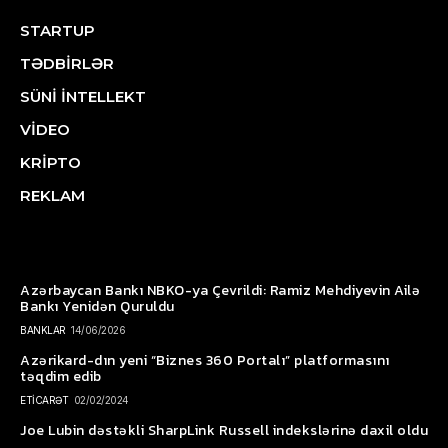
STARTUP
TƏDBİRLƏR
SÜNİ İNTELLEKT
VİDEO
KRİPTO
REKLAM
Azərbaycan Bankı NBKO-ya Çevrildi: Ramiz Mehdiyevin Ailə
Bankı Yenidən Quruldu
BANKLAR
14/06/2026
Azərikard-dın yeni “Biznes 360 Portalı” platformasını
təqdim edib
ETİCARƏT
02/02/2024
Joe Lubin dəstəkli SharpLink Russell indekslərinə daxil oldu