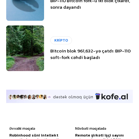
BIP-110 Bitcoin fork-u iki blok çıxardı,
sonra dayandı
KRİPTO
Bitcoin blok 961,632-yə çatdı: BIP-110
soft-fork cəhdi başladı
Əvvəlki məqalə
Növbəti məqalədə
Robinhood süni intellekt
Remote şirkəti işçi sayını