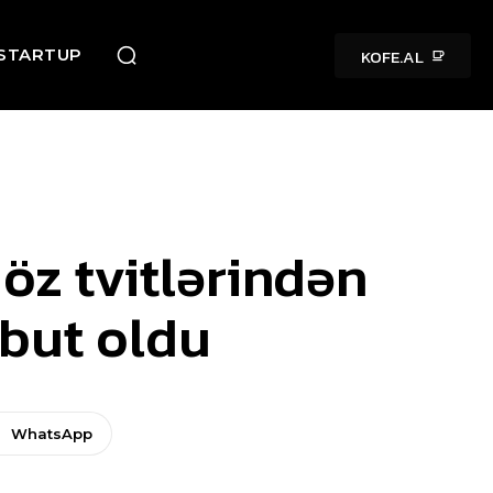
KOFE.AL
STARTUP
z tvitlərindən
übut oldu
WhatsApp