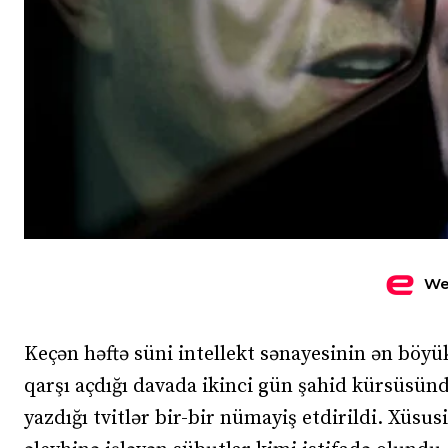
We
Keçən həftə süni intellekt sənayesinin ən bö
qarşı açdığı davada ikinci gün şahid kürsüsünd
yazdığı tvitlər bir-bir nümayiş etdirildi. Xüsus