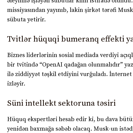
əleyhinə işləyən sübutlar kimi istifadə olund
missiyasından yayınıb, lakin şirkət tərəfi Musk
sübuta yetirir.
Tvitlər hüquqi bumeranq effekti y
Biznes liderlərinin sosial mediada verdiyi açıq
bir tvitində “OpenAI qadağan olunmalıdır” yaz
ilə ziddiyyət təşkil etdiyini vurğuladı. İnterne
izləyir.
Süni intellekt sektoruna təsiri
Hüquq ekspertləri hesab edir ki, bu dava büt
yenidən baxmağa səbəb olacaq. Musk-un istəd