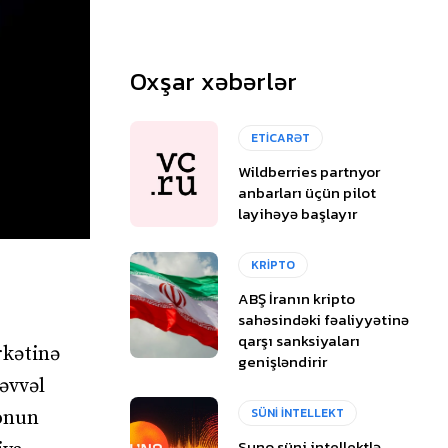
Oxşar xəbərlər
ETİCARƏT
Wildberries partnyor
anbarları üçün pilot
layihəyə başlayır
KRİPTO
ABŞ İranın kripto
sahəsindəki fəaliyyətinə
qarşı sanksiyaları
rkətinə
genişləndirir
əvvəl
SÜNİ İNTELLEKT
 onun
Suno süni intellektlə