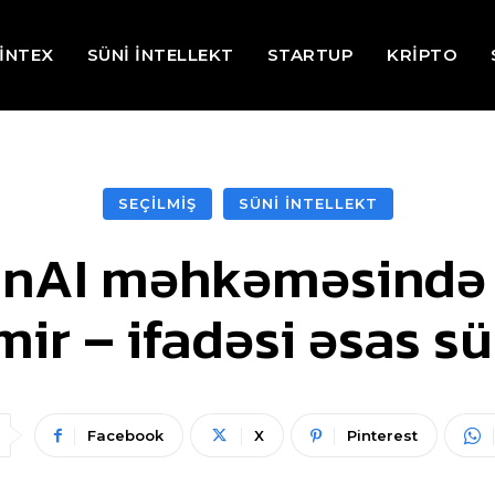
İNTEX
SÜNİ İNTELLEKT
STARTUP
KRİPTO
SEÇİLMİŞ
SÜNİ İNTELLEKT
nAI məhkəməsində ö
mir – ifadəsi əsas s
Facebook
X
Pinterest