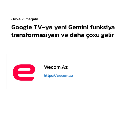
Əvvəlki məqalə
Google TV-yə yeni Gemini funksiyal
transformasiyası və daha çoxu gəlir
Wecom.az
https://wecom.az