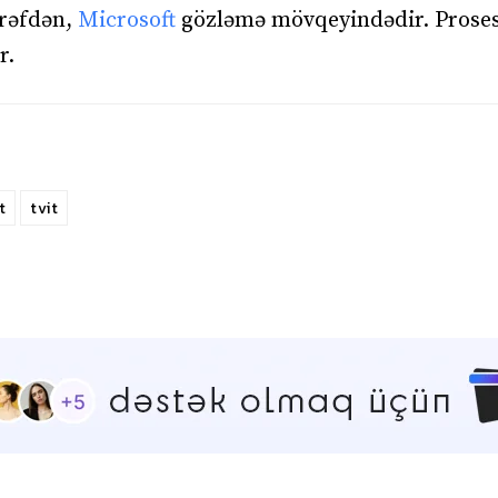
ərəfdən,
Microsoft
gözləmə mövqeyindədir. Proses
r.
t
tvit