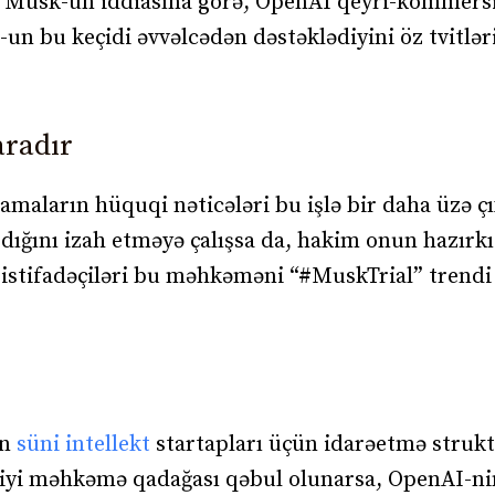
u. Musk-un iddiasına görə, OpenAI qeyri-kommers
-un bu keçidi əvvəlcədən dəstəklədiyini öz tvitləri
aradır
lamaların hüquqi nəticələri bu işlə bir daha üzə ç
dığını izah etməyə çalışsa da, hakim onun hazırk
t istifadəçiləri bu məhkəməni “#MuskTrial” trendi 
ün
süni intellekt
startapları üçün idarəetmə struk
iyi məhkəmə qadağası qəbul olunarsa, OpenAI-nin