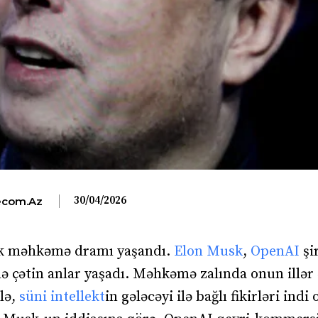
30/04/2026
com.az
yük məhkəmə dramı yaşandı.
Elon Musk
,
OpenAI
şi
ə çətin anlar yaşadı. Məhkəmə zalında onun illər 
ilə,
süni intellekt
in gələcəyi ilə bağlı fikirləri indi