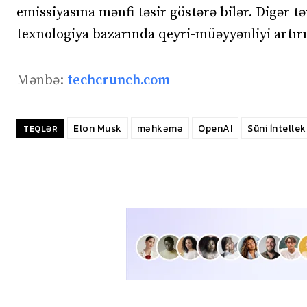
emissiyasına mənfi təsir göstərə bilər. Digər t
texnologiya bazarında qeyri-müəyyənliyi artırı
Mənbə:
techcrunch.com
Elon Musk
məhkəmə
OpenAI
Süni İntellek
TEQLƏR