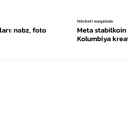
Növbəti məqalədə
arı: nəbz, foto
Meta stabilkoin 
Kolumbiya krea