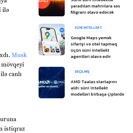
iya
yaradılan mahnılara səs
 ilə
filigranı əlavə edəcək
SÜNİ İNTELLEKT
Google Maps yemək
sifarişi və otel tapmaq
üçün süni intellekt
ıxdı.
Musk
agentləri əlavə edir
ı mövqeyi
SEÇİLMİŞ
ilə canlı
AMD Taalas startapını
aldı: süni intellekt
modelləri birbaşa çiplərdə
turuna
 istiqraz