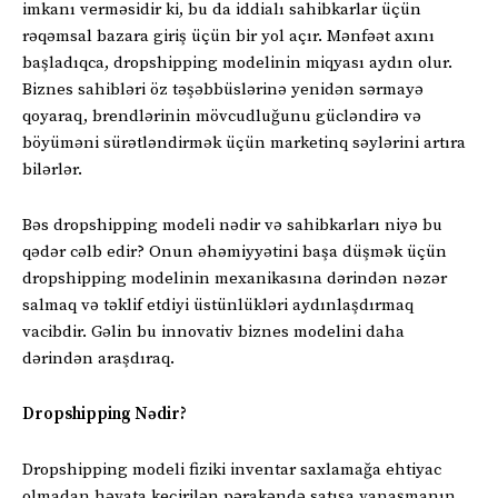
imkanı verməsidir ki, bu da iddialı sahibkarlar üçün
rəqəmsal bazara giriş üçün bir yol açır. Mənfəət axını
başladıqca, dropshipping modelinin miqyası aydın olur.
Biznes sahibləri öz təşəbbüslərinə yenidən sərmayə
qoyaraq, brendlərinin mövcudluğunu gücləndirə və
böyüməni sürətləndirmək üçün marketinq səylərini artıra
bilərlər.
Bəs dropshipping modeli nədir və sahibkarları niyə bu
qədər cəlb edir? Onun əhəmiyyətini başa düşmək üçün
dropshipping modelinin mexanikasına dərindən nəzər
salmaq və təklif etdiyi üstünlükləri aydınlaşdırmaq
vacibdir. Gəlin bu innovativ biznes modelini daha
dərindən araşdıraq.
Dropshipping Nədir?
Dropshipping modeli fiziki inventar saxlamağa ehtiyac
olmadan həyata keçirilən pərakəndə satışa yanaşmanın