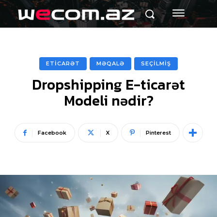
ETİCARƏT
MƏQALƏ
SEÇİLMİŞ
Dropshipping E-ticarət
Modeli nədir?
Facebook
X
Pinterest