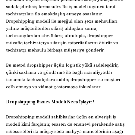
sadələşdirilmiş formasıdır. Bu iş modeli üçüncü tərəf
təchizatçıları ilə əməkdaşlıq etməyə əsaslanır.
Dropshipping modeli ilə məşğul olan şəxs məhsulları
yalnız müştərilərdən sifariş aldıqdan sonra,
təchizatçılardan alır. Sifariş alındıqda, dropshipper
müvafiq təchizatçıya sifarişin təfərrüatlarını ötürür və
təchizatçı məhsulu birbaşa müştəriyə göndərir.
Bu metod dropshipper üçün logistik yükü sadələşdirir,
çünki saxlama və göndərmə ilə bağlı məsuliyyətlər
tamamilə təchizatçılara aiddir, dropshipper isə müştəri
cəlb etməyə və xidmət göstərməyə fokuslanır.
Dropshipping Biznes Modeli Necə İşləyir?
Dropshipping modeli sahibkarlar üçün ən əlverişli iş
modeli kimi fərqlənir, əsasən də ənənəvi pərakəndə satış
müəssisələri ilə müqayisədə maliyyə maneələrinin aşağı