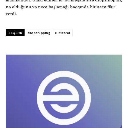
mümkündür. Ümid edirəm ki, bu məqalə sizə dropshipping
nə olduğunu və necə başlamağı haqqında bir neçə fikir
verdi.
TEQLƏR
dropshipping
e-ticarət