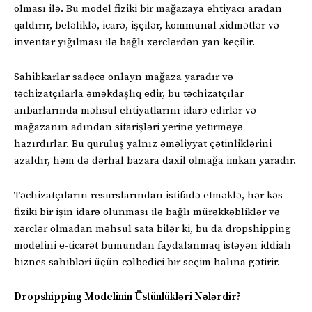
olması ilə. Bu model fiziki bir mağazaya ehtiyacı aradan
qaldırır, beləliklə, icarə, işçilər, kommunal xidmətlər və
inventar yığılması ilə bağlı xərclərdən yan keçilir.
Sahibkarlar sadəcə onlayn mağaza yaradır və
təchizatçılarla əməkdaşlıq edir, bu təchizatçılar
anbarlarında məhsul ehtiyatlarını idarə edirlər və
mağazanın adından sifarişləri yerinə yetirməyə
hazırdırlar. Bu quruluş yalnız əməliyyat çətinliklərini
azaldır, həm də dərhal bazara daxil olmağa imkan yaradır.
Təchizatçıların resurslarından istifadə etməklə, hər kəs
fiziki bir işin idarə olunması ilə bağlı mürəkkəbliklər və
xərclər olmadan məhsul sata bilər ki, bu da dropshipping
modelini e-ticarət bumundan faydalanmaq istəyən iddialı
biznes sahibləri üçün cəlbedici bir seçim halına gətirir.
Dropshipping Modelinin Üstünlükləri Nələrdir?