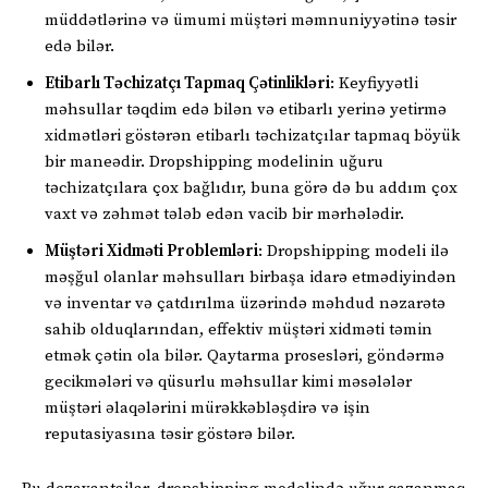
müddətlərinə və ümumi müştəri məmnuniyyətinə təsir
edə bilər.
Etibarlı Təchizatçı Tapmaq Çətinlikləri
: Keyfiyyətli
məhsullar təqdim edə bilən və etibarlı yerinə yetirmə
xidmətləri göstərən etibarlı təchizatçılar tapmaq böyük
bir maneədir. Dropshipping modelinin uğuru
təchizatçılara çox bağlıdır, buna görə də bu addım çox
vaxt və zəhmət tələb edən vacib bir mərhələdir.
Müştəri Xidməti Problemləri
: Dropshipping modeli ilə
məşğul olanlar məhsulları birbaşa idarə etmədiyindən
və inventar və çatdırılma üzərində məhdud nəzarətə
sahib olduqlarından, effektiv müştəri xidməti təmin
etmək çətin ola bilər. Qaytarma prosesləri, göndərmə
gecikmələri və qüsurlu məhsullar kimi məsələlər
müştəri əlaqələrini mürəkkəbləşdirə və işin
reputasiyasına təsir göstərə bilər.