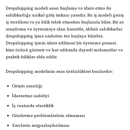
Dropshipping modeli asan başlama və idarə etmə ilə
sahibkarlığa unikal giriş imkanı yaradır. Bu iş modeli geniş
iş təcrübəsi və ya bilik tələb etmədən başlanıla bilər. Bir az
araşdırma və öyrənməyə olan həsrətlə, iddialı sahibkarlar
dropshipping işinə nisbətən tez başlaya bilərlər.
Dropshipping işinin idarə edilməsi bir öyrənmə prosesi
kimi özünü göstərir və hər addımda dəyərli məlumatlar və
praktik biliklər əldə edilir.
Dropshipping modelinin əsas üstünlükləri bunlardır:
Girişin asanlığı
İdarəetmə sadəliyi
İş vaxtında elastiklik
Göndərmə problemlərinin olmaması
Xərclərin miqyaslaşdırılması