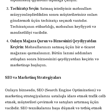
topdansatış qiymətini tapmağa çalışın.
Təchizatçı Seçin
: Satmaq istədiyiniz məhsulları
müəyyənləşdirdikdən sonra müştərilərinizə onları
göndərmək üçün təchizatçı seçmək vaxtıdır.
Təchizatçının etibarlılığı, məhsulun keyfiyyəti və
mənfəətliliyi vacibdir.
Onlayn Mağaza Qurun və Biznesinizi Qeydiyyatdan
Keçirin
: Məhsullarınızı satmaq üçün bir e-ticarət
mağazası qurmalısınız. Bütün lazımi addımları
atdıqdan sonra biznesinizi qeydiyyatdan keçirin və
marketinqə başlayın.
SEO və Marketinq Strategiyaları
Onlayn biznesdə, SEO (Search Engine Optimization) və
marketinq strategiyalarını ustalıqla idarə etmək trafik cəlb
etmək, müştəriləri çevirmək və satışları artırmaq üçün
vacibdir. SEO texnikalarını başa düşmək və tətbiq etmək