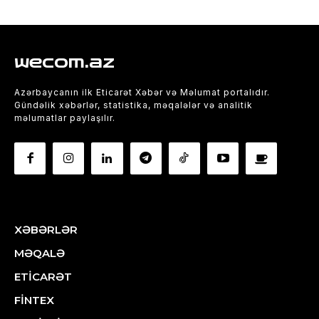
wecom.az
Azərbaycanın ilk Eticarət Xəbər və Məlumat portalıdır.
Gündəlik xəbərlər, statistika, məqalələr və analitik
məlumatlar paylaşılır.
XƏBƏRLƏR
MƏQALƏ
ETİCARƏT
FİNTEX