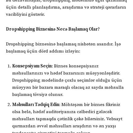
Bu dezavantajlar, dropshipping modelində uğur qazanmaq
üçün detallı planlaşdırma, araşdırma və strateji qərarların
vacibliyini göstərir.
Dropshipping Biznesinə Necə Başlamaq Olar?
Dropshipping biznesinə başlamaq nisbətən asandır. İşə
başlamaq üçün dörd addımı izləyin:
Konsepsiyanı Seçin
: Biznes konsepsiyanız
məhsullarınızı və hədəf bazarınızı müəyyənləşdirir.
Dropshipping modelində çoxlu seçimlər olduğu üçün
müəyyən bir bazara maraqlı olacaq az sayda məhsulla
başlamaq tövsiyə olunur.
Məhsulları Tədqiq Edin
: Möhtəşəm bir biznes fikriniz
olsa belə, hədəf auditoriyanıza cəlbedici gələcək
məhsulları tapmaqda çətinlik çəkə bilərsiniz. Vebsayt
qurmazdan əvvəl məhsulları araşdırın və ən yaxşı