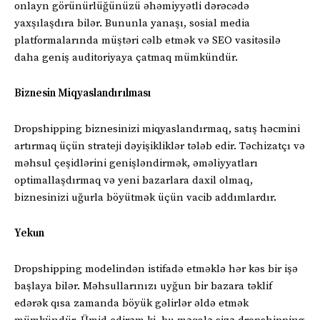
onlayn görünürlüğünüzü əhəmiyyətli dərəcədə
yaxşılaşdıra bilər. Bununla yanaşı, sosial media
platformalarında müştəri cəlb etmək və SEO vasitəsilə
daha geniş auditoriyaya çatmaq mümkündür.
Biznesin Miqyaslandırılması
Dropshipping biznesinizi miqyaslandırmaq, satış həcmini
artırmaq üçün strateji dəyişikliklər tələb edir. Təchizatçı və
məhsul çeşidlərini genişləndirmək, əməliyyatları
optimallaşdırmaq və yeni bazarlara daxil olmaq,
biznesinizi uğurla böyütmək üçün vacib addımlardır.
Yekun
Dropshipping modelindən istifadə etməklə hər kəs bir işə
başlaya bilər. Məhsullarınızı uyğun bir bazara təklif
edərək qısa zamanda böyük gəlirlər əldə etmək