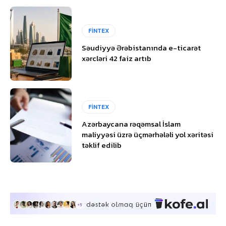
FİNTEX
Səudiyyə Ərəbistanında e-ticarət
xərcləri 42 faiz artıb
FİNTEX
Azərbaycana rəqəmsal İslam
maliyyəsi üzrə üçmərhələli yol xəritəsi
təklif edilib