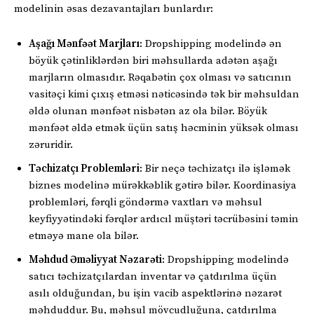
modelinin əsas dezavantajları bunlardır:
Aşağı Mənfəət Marjları
: Dropshipping modelində ən
böyük çətinliklərdən biri məhsullarda adətən aşağı
marjların olmasıdır. Rəqabətin çox olması və satıcının
vasitəçi kimi çıxış etməsi nəticəsində tək bir məhsuldan
əldə olunan mənfəət nisbətən az ola bilər. Böyük
mənfəət əldə etmək üçün satış həcminin yüksək olması
zəruridir.
Təchizatçı Problemləri
: Bir neçə təchizatçı ilə işləmək
biznes modelinə mürəkkəblik gətirə bilər. Koordinasiya
problemləri, fərqli göndərmə vaxtları və məhsul
keyfiyyətindəki fərqlər ardıcıl müştəri təcrübəsini təmin
etməyə mane ola bilər.
Məhdud Əməliyyat Nəzarəti
: Dropshipping modelində
satıcı təchizatçılardan inventar və çatdırılma üçün
asılı olduğundan, bu işin vacib aspektlərinə nəzarət
məhduddur. Bu, məhsul mövcudluğuna, çatdırılma