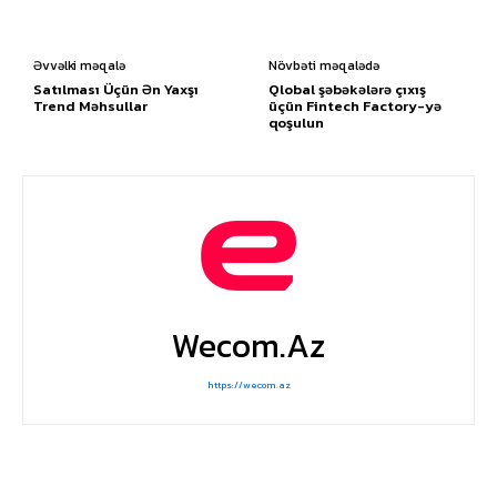
Əvvəlki məqalə
Növbəti məqalədə
Satılması Üçün Ən Yaxşı
Qlobal şəbəkələrə çıxış
Trend Məhsullar
üçün Fintech Factory-yə
qoşulun
Wecom.az
https://wecom.az