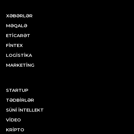
XƏBƏRLƏR
MƏQALƏ
ETİCARƏT
FİNTEX
LOGİSTİKA
MARKETİNG
STARTUP
TƏDBİRLƏR
SÜNİ İNTELLEKT
VİDEO
KRİPTO