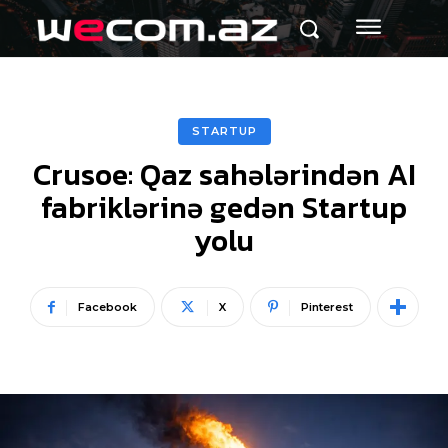
STARTUP
Crusoe: Qaz sahələrindən AI
fabriklərinə gedən Startup
yolu
Facebook
X
Pinterest