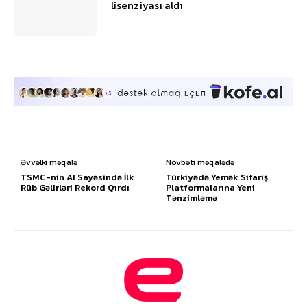
lisenziyası aldı
Əvvəlki məqalə
Növbəti məqalədə
TSMC-nin AI Sayəsində İlk
Türkiyədə Yemək Sifariş
Rüb Gəlirləri Rekord Qırdı
Platformalarına Yeni
Tənzimləmə