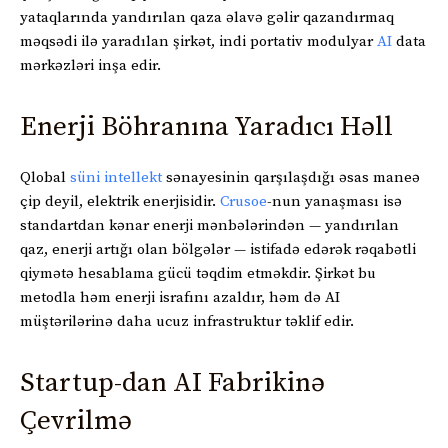
yataqlarında yandırılan qaza əlavə gəlir qazandırmaq
məqsədi ilə yaradılan şirkət, indi portativ modulyar
AI
data
mərkəzləri inşa edir.
Enerji Böhranına Yaradıcı Həll
Qlobal
süni intellekt
sənayesinin qarşılaşdığı əsas maneə
çip deyil, elektrik enerjisidir.
Crusoe
-nun yanaşması isə
standartdan kənar enerji mənbələrindən — yandırılan
qaz, enerji artığı olan bölgələr — istifadə edərək rəqabətli
qiymətə hesablama gücü təqdim etməkdir. Şirkət bu
metodla həm enerji israfını azaldır, həm də AI
müştərilərinə daha ucuz infrastruktur təklif edir.
Startup-dan AI Fabrikinə
Çevrilmə