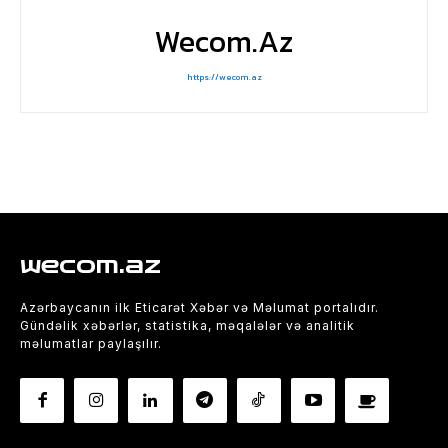
Wecom.az
https://wecom.az
wecom.az
Azərbaycanın ilk Eticarət Xəbər və Məlumat portalıdır.
Gündəlik xəbərlər, statistika, məqalələr və analitik
məlumatlar paylaşılır.