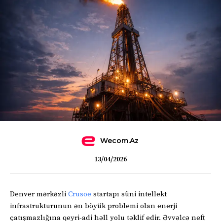
Wecom.az
13/04/2026
Denver mərkəzli
Crusoe
startapı süni intellekt
infrastrukturunun ən böyük problemi olan enerji
çatışmazlığına qeyri-adi həll yolu təklif edir. Əvvəlcə neft