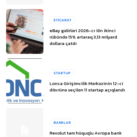
ETİCARƏT
eBay gəlirləri 2026-cı ilin ikinci
rübündə 15% artaraq 3,13 milyard
dollara çatdı
STARTUP
Lonca Girişimcilik Mərkəzinin 12-ci
dövrünə seçilən 11 startap açıqlandı
BANKLAR
Revolut tam hüquqlu Avropa bank