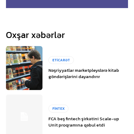
Oxşar xəbərlər
ETİCARƏT
Nəşriyyatlar marketpleyslərə kitab
göndərişlərini dayandırır
FİNTEX
FCA beş fintech şirkətini Scale-up
Unit proqramına qəbul etdi