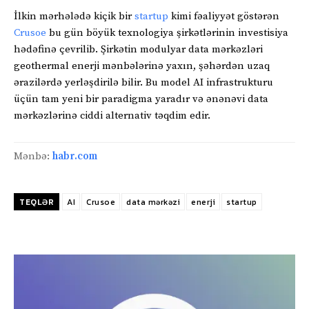
İlkin mərhələdə kiçik bir
startup
kimi fəaliyyət göstərən
Crusoe
bu gün böyük texnologiya şirkətlərinin investisiya
hədəfinə çevrilib. Şirkətin modulyar data mərkəzləri
geothermal enerji mənbələrinə yaxın, şəhərdən uzaq
ərazilərdə yerləşdirilə bilir. Bu model AI infrastrukturu
üçün tam yeni bir paradigma yaradır və ənənəvi data
mərkəzlərinə ciddi alternativ təqdim edir.
Mənbə:
habr.com
TEQLƏR
AI
Crusoe
data mərkəzi
enerji
startup