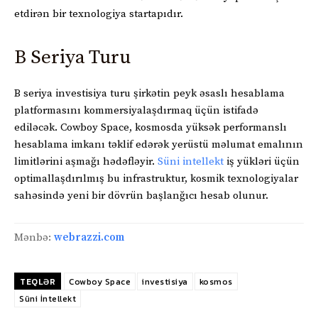
etdirən bir texnologiya startapıdır.
B Seriya Turu
B seriya investisiya turu şirkətin peyk əsaslı hesablama
platformasını kommersiyalaşdırmaq üçün istifadə
ediləcək. Cowboy Space, kosmosda yüksək performanslı
hesablama imkanı təklif edərək yerüstü məlumat emalının
limitlərini aşmağı hədəfləyir.
Süni intellekt
iş yükləri üçün
optimallaşdırılmış bu infrastruktur, kosmik texnologiyalar
sahəsində yeni bir dövrün başlanğıcı hesab olunur.
Mənbə:
webrazzi.com
TEQLƏR
Cowboy Space
investisiya
kosmos
Süni İntellekt