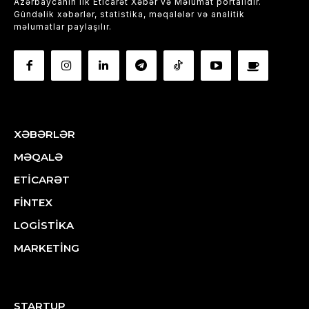
Azərbaycanın ilk Eticarət Xəbər və Məlumat portalıdır.
Gündəlik xəbərlər, statistika, məqalələr və analitik
məlumatlar paylaşılır.
XƏBƏRLƏR
MƏQALƏ
ETİCARƏT
FİNTEX
LOGİSTİKA
MARKETİNG
STARTUP