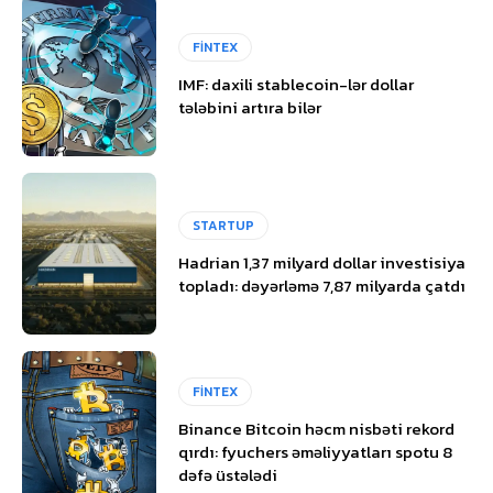
FİNTEX
IMF: daxili stablecoin-lər dollar
tələbini artıra bilər
STARTUP
Hadrian 1,37 milyard dollar investisiya
topladı: dəyərləmə 7,87 milyarda çatdı
FİNTEX
Binance Bitcoin həcm nisbəti rekord
qırdı: fyuchers əməliyyatları spotu 8
dəfə üstələdi