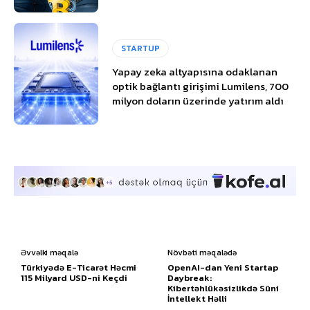
STARTUP
Yapay zeka altyapısına odaklanan
optik bağlantı girişimi Lumilens, 700
milyon doların üzerinde yatırım aldı
Əvvəlki məqalə
Növbəti məqalədə
Türkiyədə E-Ticarət Həcmi
OpenAI-dan Yeni Startap
115 Milyard USD-ni Keçdi
Daybreak:
Kibertəhlükəsizlikdə Süni
İntellekt Həlli