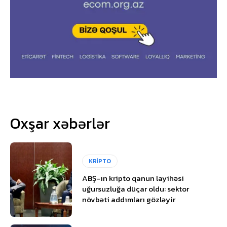
Oxşar xəbərlər
KRİPTO
ABŞ-ın kripto qanun layihəsi
uğursuzluğa düçar oldu: sektor
növbəti addımları gözləyir