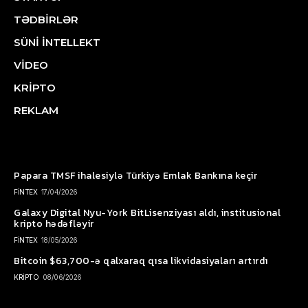
TƏDBİRLƏR
SÜNİ İNTELLEKT
VİDEO
KRİPTO
REKLAM
Papara TMSF ihalesiylə Türkiyə Emlak Bankına keçir
FİNTEX
17/04/2026
Galaxy Digital Nyu-York BitLisenziyası aldı, institusional
kripto hədəfləyir
FİNTEX
18/05/2026
Bitcoin $63,700-ə qalxaraq qısa likvidasiyaları artırdı
KRİPTO
08/06/2026