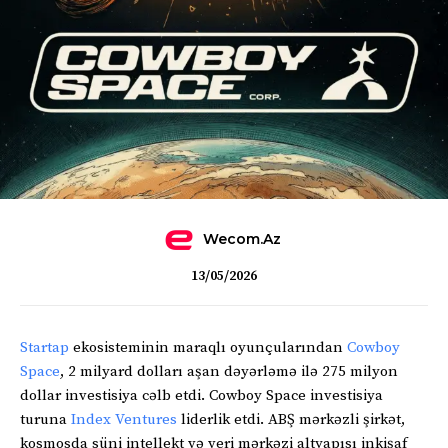
Wecom.az
13/05/2026
Startap
ekosisteminin maraqlı oyunçularından
Cowboy
Space
, 2 milyard dolları aşan dəyərləmə ilə 275 milyon
dollar investisiya cəlb etdi. Cowboy Space investisiya
turuna
Index Ventures
liderlik etdi. ABŞ mərkəzli şirkət,
kosmosda süni intellekt və veri mərkəzi altyapısı inkişaf