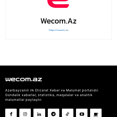
Wecom.az
https://wecom.az
wecom.az
Azərbaycanın ilk Eticarət Xəbər və Məlumat portalıdır.
Gündəlik xəbərlər, statistika, məqalələr və analitik
məlumatlar paylaşılır.