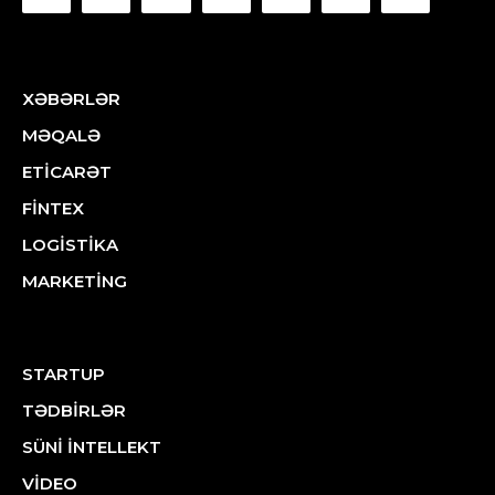
XƏBƏRLƏR
MƏQALƏ
ETİCARƏT
FİNTEX
LOGİSTİKA
MARKETİNG
STARTUP
TƏDBİRLƏR
SÜNİ İNTELLEKT
VİDEO