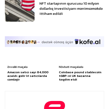
NFT startapının qurucusu 10 milyon
dollarlıq investisiyanı mənimsəməkdə
ittiham edildi
Əvvəlki məqalə
Növbəti məqalədə
Amazon satıcı sayı 84,000
Coinbase pound stablecoin
azaldı: gəlir iri satıcılarda
tGBP-ni UK bazarına
cəmləşir
təqdim etdi