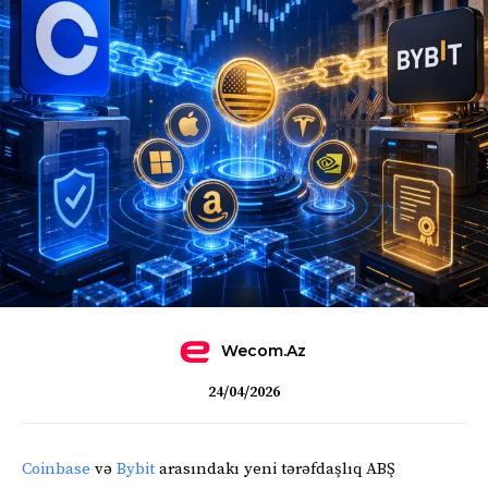
Wecom.az
24/04/2026
Coinbase
və
Bybit
arasındakı yeni tərəfdaşlıq ABŞ