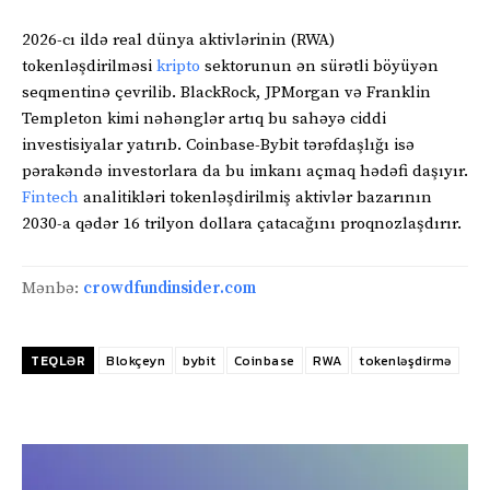
2026-cı ildə real dünya aktivlərinin (RWA)
tokenləşdirilməsi
kripto
sektorunun ən sürətli böyüyən
seqmentinə çevrilib. BlackRock, JPMorgan və Franklin
Templeton kimi nəhənglər artıq bu sahəyə ciddi
investisiyalar yatırıb. Coinbase-Bybit tərəfdaşlığı isə
pərakəndə investorlara da bu imkanı açmaq hədəfi daşıyır.
Fintech
analitikləri tokenləşdirilmiş aktivlər bazarının
2030-a qədər 16 trilyon dollara çatacağını proqnozlaşdırır.
Mənbə:
crowdfundinsider.com
TEQLƏR
Blokçeyn
bybit
Coinbase
RWA
tokenləşdirmə