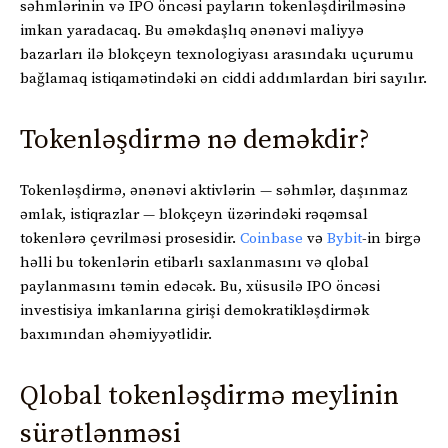
səhmlərinin və IPO öncəsi payların tokenləşdirilməsinə
imkan yaradacaq. Bu əməkdaşlıq ənənəvi maliyyə
bazarları ilə blokçeyn texnologiyası arasındakı uçurumu
bağlamaq istiqamətindəki ən ciddi addımlardan biri sayılır.
Tokenləşdirmə nə deməkdir?
Tokenləşdirmə, ənənəvi aktivlərin — səhmlər, daşınmaz
əmlak, istiqrazlar — blokçeyn üzərindəki rəqəmsal
tokenlərə çevrilməsi prosesidir.
Coinbase
və
Bybit
-in birgə
həlli bu tokenlərin etibarlı saxlanmasını və qlobal
paylanmasını təmin edəcək. Bu, xüsusilə IPO öncəsi
investisiya imkanlarına girişi demokratikləşdirmək
baxımından əhəmiyyətlidir.
Qlobal tokenləşdirmə meylinin
sürətlənməsi