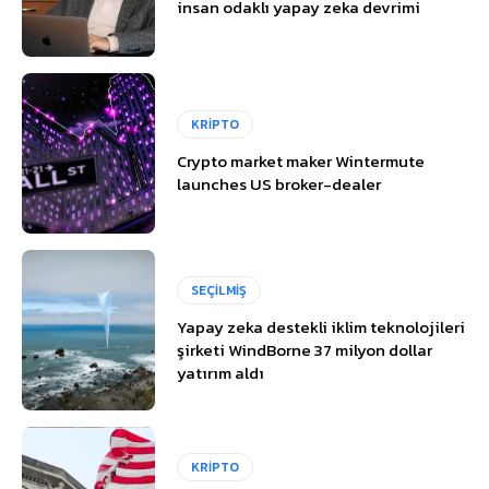
insan odaklı yapay zeka devrimi
KRİPTO
Crypto market maker Wintermute
launches US broker-dealer
SEÇİLMİŞ
Yapay zeka destekli iklim teknolojileri
şirketi WindBorne 37 milyon dollar
yatırım aldı
KRİPTO