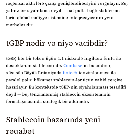
rəqəmsal aktivlərə çıxışı genişləndirəcəyini vurğulayır. Bu,
yalnız bir siyahılama deyil — fiat pulla bağlı stablecoin-
lərin qlobal maliyyə sisteminə inteqrasiyasının yeni
mərhələsidir.
tGBP nədir və niyə vacibdir?
tGBP, hər bir token üçün 1:1 nisbətdə İngiltərə funtu ilə
dəstəklənən stablecoin-dir.
Coinbase
-in bu addımı,
xüsusilə Böyük Britaniyada
fintech
tənzimlənməsi ilə
paralel gəlir: hökumət stablecoin-lər üçün vahid çərçivə
hazırlayır. Bu kontekstdə tGBP-nin siyahılanması tesadüfi
deyil — bu, tənzimlənmiş stablecoin ekosisteminin
formalaşmasında strategik bir addımdır.
Stablecoin bazarında yeni
rəqabət