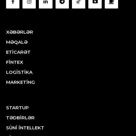
XƏBƏRLƏR
MƏQALƏ
ETİCARƏT
FİNTEX
LOGİSTİKA
MARKETİNG
STARTUP
TƏDBİRLƏR
SÜNİ İNTELLEKT