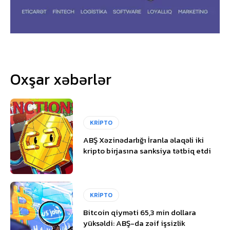
Oxşar xəbərlər
KRİPTO
ABŞ Xəzinədarlığı İranla əlaqəli iki
kripto birjasına sanksiya tətbiq etdi
KRİPTO
Bitcoin qiyməti 65,3 min dollara
yüksəldi: ABŞ-da zəif işsizlik