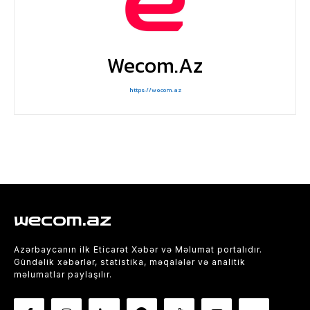
Wecom.az
https://wecom.az
wecom.az
Azərbaycanın ilk Eticarət Xəbər və Məlumat portalıdır.
Gündəlik xəbərlər, statistika, məqalələr və analitik
məlumatlar paylaşılır.