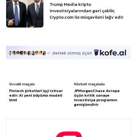
Trump Media kripto
investisiyalarından geri çəkilir,
Crypto.com ilə müqaviləni ləğv edir
Əvvəlki məqalə
Növbəti məqalədə
Fintech şirkətləri işçi ixtisar
JPMorganChase Avropa
edir: AI yeni böyümə modeli
üçün kritik sənaye
kimi
investisiya proqramını
genişləndirir