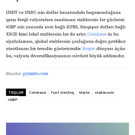
USDT və USDC-nin dollar bazarındakı hegemonluğuna
qarşı fərqli valyutalara əsaslanan stablecoin-lər güclənir.
tGBP-nin yanında avro bağlı EURS, Sinqapur dolları bağlı
XSGD kimi lokal stablecoin-lər də artır.
Coinbase
-in bu
siyahılaması, qlobal stablecoin çoxluğuna doğru getdikcə
sürətlənən bir trendin göstəricisidir.
Kripto
dünyası üçün
bu, valyuta diversifikasiyasının növbəti böyük addımıdır.
Mənbə:
pymnts.com
TEQLƏR
Coinbase
funt sterlinq
kripto
stablecoin
tGBP