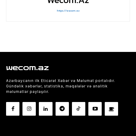
https://wecom.az
wecom.az
Azərbaycanın ilk Eticarət Xəbər və Məlumat portalıdır.
Gündəlik xəbərlər, statistika, məqalələr və analitik
məlumatlar paylaşılır.