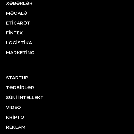
XƏBƏRLƏR
MƏQALƏ
ETİCARƏT
FİNTEX
LOGİSTİKA
MARKETİNG
STARTUP
TƏDBİRLƏR
SÜNİ İNTELLEKT
VİDEO
KRİPTO
REKLAM