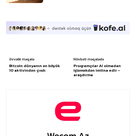
Əvvəlki məqalə
Növbəti məqalədə
Bitcoin dünyanın ən böyük
Proqramçılar AI olmadan
10 aktivindən çıxdı
işləməkdən imtina edir –
araşdırma
Wecom.az