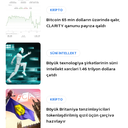
KRİPTO
Bitcoin 65 min dolların üzərində qalır,
CLARITY qanunu payıza qaldı
SÜNİ İNTELLEKT
Böyük texnologiya şirkətlərinin süni
intellekt xərcləri 1.46 trilyon dollara
çatdı
KRİPTO
Böyük Britaniya tənzimləyiciləri
tokenləşdirilmiş qızıl üçün çərçivə
hazırlayır