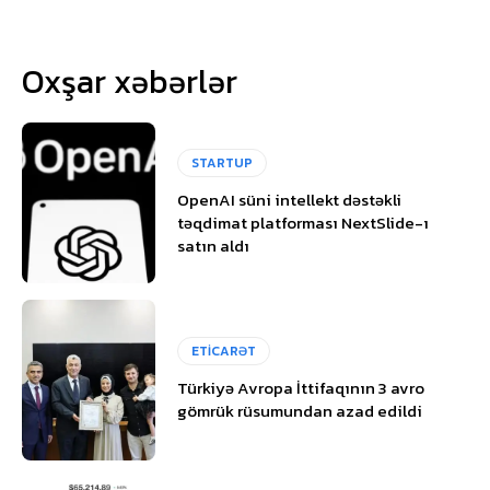
Oxşar xəbərlər
STARTUP
OpenAI süni intellekt dəstəkli
təqdimat platforması NextSlide-ı
satın aldı
ETİCARƏT
Türkiyə Avropa İttifaqının 3 avro
gömrük rüsumundan azad edildi