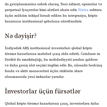
da genişlənməsinə səbəb olacaq. Yeni xidmət, opsionlar və
perpetual fyuçerslər kimi alətləri əhatə edir.
Fintex
sektoru
üçün mühüm inkişaf hesab edilən bu inteqrasiya, kripto
bazarının institusional qəbulunu sürətləndirir.
Nə dəyişir?
İndiyədək ABŞ institusional investorları qlobal kripto
törəmə bazarlarına məhdud çıxış əldə edirdi. Coinbase-in
Deribit ilə əməkdaşlığı, bu məhdudiyyəti aradan qaldırır
və daha geniş alət seçimi təqdim edir. Bu, xüsusilə hedcinq
fondu və aktiv menecerləri üçün risklərin idarə
olunmasında yeni imkanlar yaradır.
İnvestorlar üçün fürsətlər
Qlobal kripto törəmə bazarlarına çıxış, investorlara daha