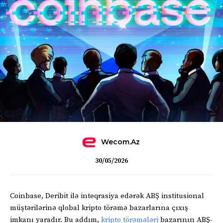
Wecom.az
30/05/2026
Coinbase, Deribit ilə inteqrasiya edərək ABŞ institusional
müştərilərinə qlobal kripto törəmə bazarlarına çıxış
imkanı yaradır. Bu addım,
kripto törəmələri
bazarının ABŞ-