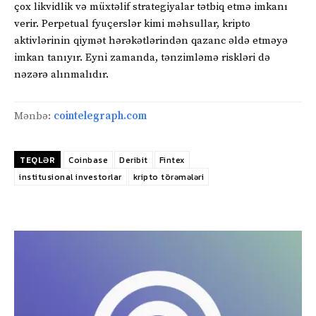
çox likvidlik və müxtəlif strategiyalar tətbiq etmə imkanı
verir. Perpetual fyuçerslər kimi məhsullar, kripto
aktivlərinin qiymət hərəkətlərindən qazanc əldə etməyə
imkan tanıyır. Eyni zamanda, tənzimləmə riskləri də
nəzərə alınmalıdır.
Mənbə:
cointelegraph.com
TEQLƏR
Coinbase
Deribit
Fintex
institusional investorlar
kripto törəmələri