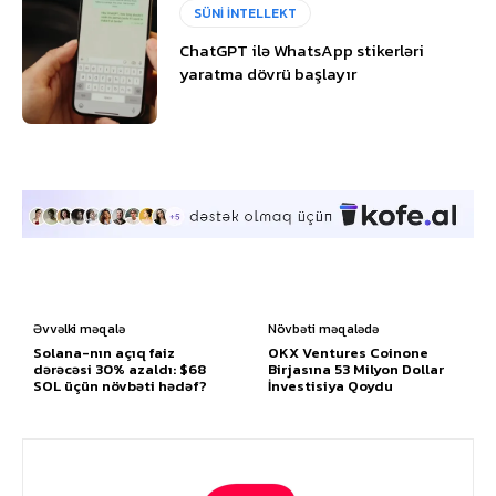
SÜNİ İNTELLEKT
ChatGPT ilə WhatsApp stikerləri
yaratma dövrü başlayır
Əvvəlki məqalə
Növbəti məqalədə
Solana-nın açıq faiz
OKX Ventures Coinone
dərəcəsi 30% azaldı: $68
Birjasına 53 Milyon Dollar
SOL üçün növbəti hədəf?
İnvestisiya Qoydu