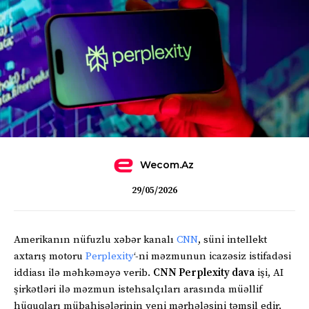
Wecom.az
29/05/2026
Amerikanın nüfuzlu xəbər kanalı
CNN
, süni intellekt
axtarış motoru
Perplexity
‘-ni məzmunun icazəsiz istifadəsi
iddiası ilə məhkəməyə verib.
CNN Perplexity dava
işi, AI
şirkətləri ilə məzmun istehsalçıları arasında müəllif
hüquqları mübahisələrinin yeni mərhələsini təmsil edir.