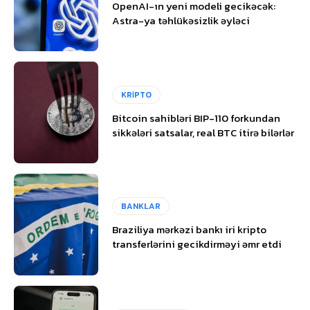
OpenAI-ın yeni modeli gecikəcək:
Astra-ya təhlükəsizlik əyləci
KRİPTO
Bitcoin sahibləri BIP-110 forkundan
sikkələri satsalar, real BTC itirə bilərlər
BANKLAR
Braziliya mərkəzi bankı iri kripto
transferlərini gecikdirməyi əmr etdi