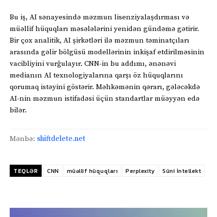
Bu iş, AI sənayesində məzmun lisenziyalaşdırması və
müəllif hüquqları məsələlərini yenidən gündəmə gətirir.
Bir çox analitik, AI şirkətləri ilə məzmun təminatçıları
arasında gəlir bölgüsü modellərinin inkişaf etdirilməsinin
vacibliyini vurğulayır. CNN-in bu addımı, ənənəvi
medianın AI texnologiyalarına qarşı öz hüquqlarını
qorumaq istəyini göstərir. Məhkəmənin qərarı, gələcəkdə
AI-nin məzmun istifadəsi üçün standartlar müəyyən edə
bilər.
Mənbə:
shiftdelete.net
TEQLƏR
CNN
müəllif hüquqları
Perplexity
Süni İntellekt