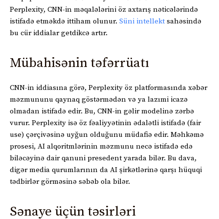
Perplexity, CNN-in məqalələrini öz axtarış nəticələrində
istifadə etməkdə ittiham olunur.
Süni intellekt
sahəsində
bu cür iddialar getdikcə artır.
Mübahisənin təfərrüatı
CNN-in iddiasına görə, Perplexity öz platformasında xəbər
məzmununu qaynaq göstərmədən və ya lazımi icazə
olmadan istifadə edir. Bu, CNN-in gəlir modelinə zərbə
vurur. Perplexity isə öz fəaliyyətinin ədalətli istifadə (fair
use) çərçivəsinə uyğun olduğunu müdafiə edir. Məhkəmə
prosesi, AI alqoritmlərinin məzmunu necə istifadə edə
biləcəyinə dair qanuni presedent yarada bilər. Bu dava,
digər media qurumlarının da AI şirkətlərinə qarşı hüquqi
tədbirlər görməsinə səbəb ola bilər.
Sənaye üçün təsirləri