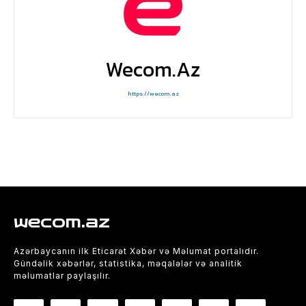
Wecom.az
https://wecom.az
wecom.az
Azərbaycanın ilk Eticarət Xəbər və Məlumat portalıdır.
Gündəlik xəbərlər, statistika, məqalələr və analitik
məlumatlar paylaşılır.