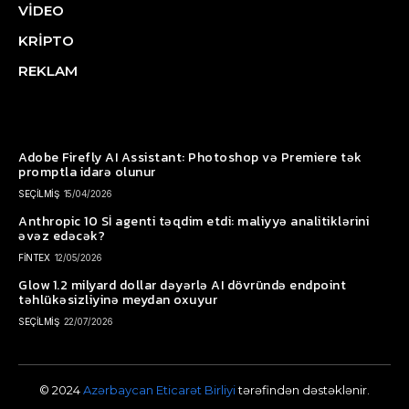
VİDEO
KRİPTO
REKLAM
Adobe Firefly AI Assistant: Photoshop və Premiere tək
promptla idarə olunur
SEÇİLMİŞ
15/04/2026
Anthropic 10 Sİ agenti təqdim etdi: maliyyə analitiklərini
əvəz edəcək?
FİNTEX
12/05/2026
Glow 1.2 milyard dollar dəyərlə AI dövründə endpoint
təhlükəsizliyinə meydan oxuyur
SEÇİLMİŞ
22/07/2026
© 2024
Azərbaycan Eticarət Birliyi
tərəfindən dəstəklənir.