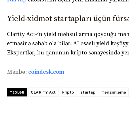
Yield-xidmət startapları üçün fürs
Clarity Act-in yield məhsullarına qoyduğu məh
etməsinə səbəb ola bilər. AI əsaslı yield kəşfiy
Ekspertlər, bu qanunun kripto sənayesində yeni
Mənbə:
coindesk.com
CLARITY Act
kripto
startap
Tənzimləmə
TEQLƏR