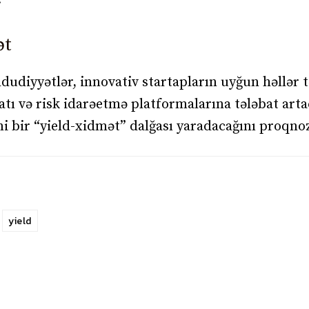
ət
dudiyyətlər, innovativ startapların uyğun həllər
yatı və risk idarəetmə platformalarına tələbat art
 bir “yield-xidmət” dalğası yaradacağını proqnoz
yield