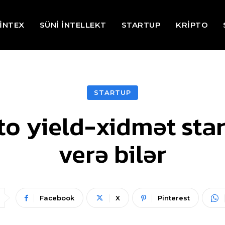
İNTEX
SÜNİ İNTELLEKT
STARTUP
KRİPTO
STARTUP
pto yield-xidmət sta
verə bilər
Facebook
X
Pinterest