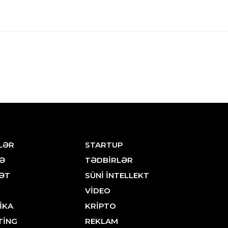
LƏR
STARTUP
Ə
TƏDBİRLƏR
ƏT
SÜNİ İNTELLEKT
VİDEO
İKA
KRİPTO
TİNG
REKLAM