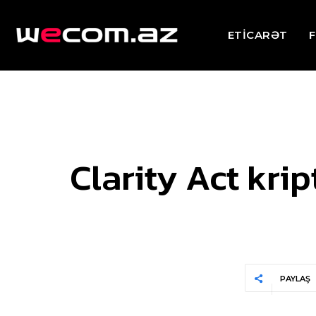
ETİCARƏT
F
Clarity Act kri
PAYLAŞ