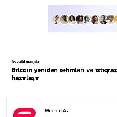
Əvvəlki məqalə
Bitcoin yenidən səhmləri və istiqra
hazırlaşır
Wecom.az