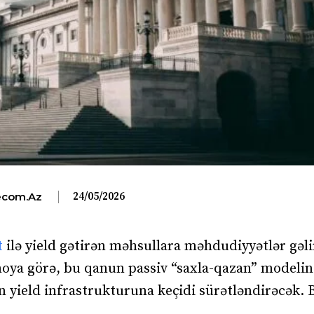
24/05/2026
com.az
t
ilə yield gətirən məhsullara məhdudiyyətlər gəli
noya görə, bu qanun passiv “saxla-qazan” modeli
n yield infrastrukturuna keçidi sürətləndirəcək. 
.