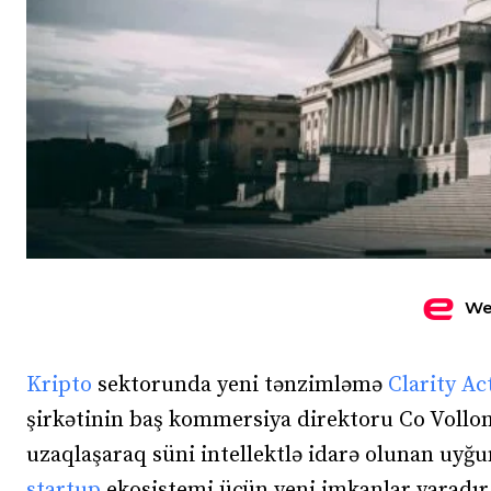
We
Kripto
sektorunda yeni tənzimləmə
Clarity Ac
şirkətinin baş kommersiya direktoru Co Vollo
uzaqlaşaraq süni intellektlə idarə olunan uyğu
startup
ekosistemi üçün yeni imkanlar yaradır