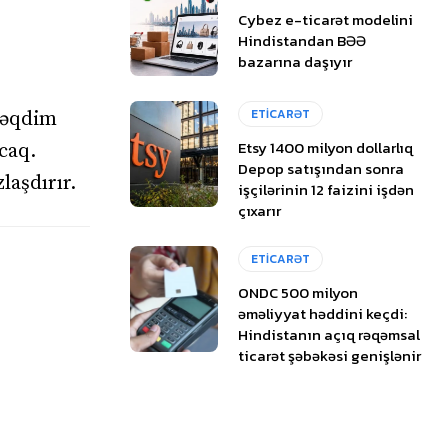
Cybez e-ticarət modelini
Hindistandan BƏƏ
bazarına daşıyır
ETİCARƏT
 təqdim
Etsy 1400 milyon dollarlıq
acaq.
Depop satışından sonra
laşdırır.
işçilərinin 12 faizini işdən
çıxarır
ETİCARƏT
ONDC 500 milyon
əməliyyat həddini keçdi:
Hindistanın açıq rəqəmsal
ticarət şəbəkəsi genişlənir