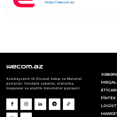
https://wecom.az
wecom.az
XƏBƏR
Azərbaycanın ilk Eticarət Xəbər və Məlumat
MƏQAL
portalıdır. Gündəlik xəbərlər, statistika,
məqalələr və analitik məlumatlar paylaşılır.
ETİCAR
FİNTEX
LOGİST
MARKE