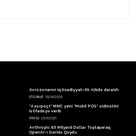
Avrozonanın iqtisadiyyatı ilk rübdə daraldı
ETİCARƏT
05/06/2026
“Azərpoçt” MMC yeni “Mobil POS” xidmətini
istifadəyə verib
FİNTEX
23/01/2025
Anthropic 65 Milyard Dollar Toplayaraq
OpenAI-ı Geridə Qoydu