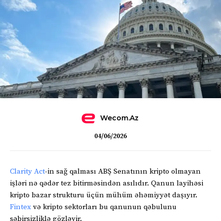
Wecom.az
04/06/2026
Clarity Act
-in sağ qalması ABŞ Senatının kripto olmayan
işləri nə qədər tez bitirməsindən asılıdır. Qanun layihəsi
kripto bazar strukturu üçün mühüm əhəmiyyət daşıyır.
Fintex
və kripto sektorları bu qanunun qəbulunu
səbirsizliklə gözləyir.