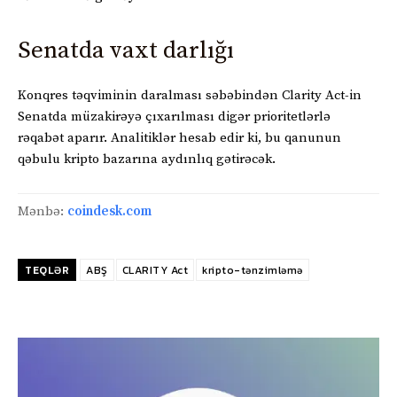
Senatda vaxt darlığı
Konqres təqviminin daralması səbəbindən Clarity Act-in
Senatda müzakirəyə çıxarılması digər prioritetlərlə
rəqabət aparır. Analitiklər hesab edir ki, bu qanunun
qəbulu kripto bazarına aydınlıq gətirəcək.
Mənbə:
coindesk.com
TEQLƏR
ABŞ
CLARITY Act
kripto-tənzimləmə