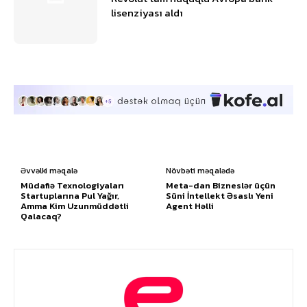
lisenziyası aldı
Əvvəlki məqalə
Növbəti məqalədə
Müdafiə Texnologiyaları
Meta-dan Bizneslər üçün
Startuplarına Pul Yağır,
Süni İntellekt Əsaslı Yeni
Amma Kim Uzunmüddətli
Agent Həlli
Qalacaq?