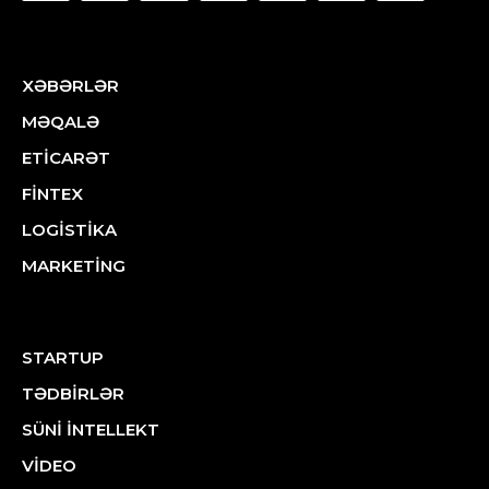
XƏBƏRLƏR
MƏQALƏ
ETİCARƏT
FİNTEX
LOGİSTİKA
MARKETİNG
STARTUP
TƏDBİRLƏR
SÜNİ İNTELLEKT
VİDEO