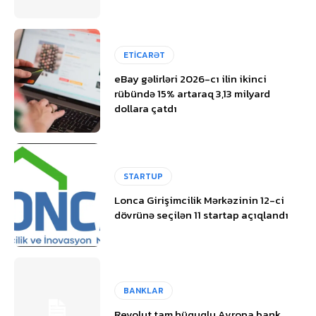
ETİCARƏT
eBay gəlirləri 2026-cı ilin ikinci
rübündə 15% artaraq 3,13 milyard
dollara çatdı
STARTUP
Lonca Girişimcilik Mərkəzinin 12-ci
dövrünə seçilən 11 startap açıqlandı
BANKLAR
Revolut tam hüquqlu Avropa bank