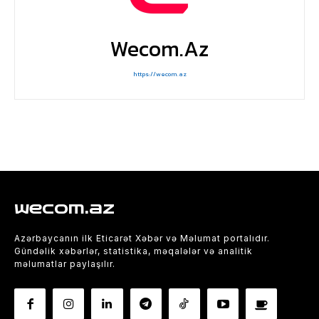
Wecom.az
https://wecom.az
wecom.az
Azərbaycanın ilk Eticarət Xəbər və Məlumat portalıdır.
Gündəlik xəbərlər, statistika, məqalələr və analitik
məlumatlar paylaşılır.