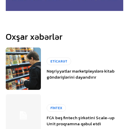
Oxşar xəbərlər
ETİCARƏT
Nəşriyyatlar marketpleyslərə kitab
göndərişlərini dayandırır
FİNTEX
FCA beş fintech şirkətini Scale-up
Unit proqramına qəbul etdi