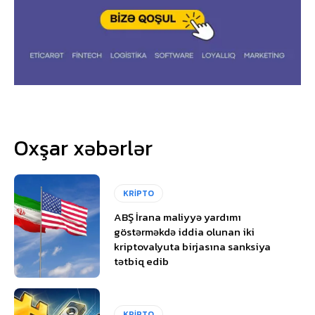
Oxşar xəbərlər
KRİPTO
ABŞ İrana maliyyə yardımı
göstərməkdə iddia olunan iki
kriptovalyuta birjasına sanksiya
tətbiq edib
KRİPTO