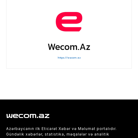
Wecom.az
https://wecom.az
wecom.az
Azərbaycanın ilk Eticarət Xəbər və Məlumat portalıdır.
Gündəlik xəbərlər, statistika, məqalələr və analitik