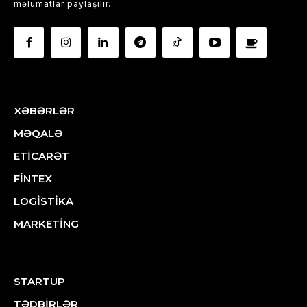
məlumatlar paylaşılır.
XƏBƏRLƏR
MƏQALƏ
ETİCARƏT
FİNTEX
LOGİSTİKA
MARKETİNG
STARTUP
TƏDBİRLƏR