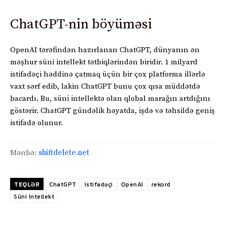
ChatGPT-nin böyüməsi
OpenAI tərəfindən hazırlanan ChatGPT, dünyanın ən
məşhur süni intellekt tətbiqlərindən biridir. 1 milyard
istifadəçi həddinə çatmaq üçün bir çox platforma illərlə
vaxt sərf edib, lakin ChatGPT bunu çox qısa müddətdə
bacardı. Bu, süni intellektə olan qlobal marağın artdığını
göstərir. ChatGPT gündəlik həyatda, işdə və təhsildə geniş
istifadə olunur.
Mənbə:
shiftdelete.net
TEQLƏR
ChatGPT
istifadəçi
OpenAI
rekord
Süni İntellekt