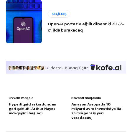
SEÇİLMİŞ
OpenAI portativ ağıllı dinamiki 2027-
ci ildə buraxacaq
Əvvəlki məqalə
Növbəti məqalədə
Hyperliquid rekordundan
Amazon Avropada 10
geri çəkildi, Arthur Hayes
milyard avro investisiya ilə
mövqeyini bağladı
25 min yeni iş yeri
yaradacaq