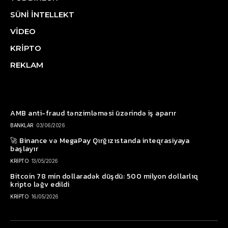
SÜNİ İNTELLEKT
VİDEO
KRİPTO
REKLAM
AMB anti-fraud tənzimləməsi üzərində iş aparır
BANKLAR
03/06/2026
🚀 Binance və MegaPay Qırğızıstanda inteqrasiyaya
başlayır
KRİPTO
13/05/2026
Bitcoin 78 min dollaradək düşdü: 500 milyon dollarlıq
kripto ləğv edildi
KRİPTO
16/05/2026