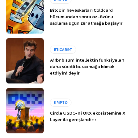
Bitcoin həvəskarları Coldcard
hücumundan sonra öz-özünə
saxlama üçün zər atmağa başlayır
ETİCARƏT
Airbnb süni intellektin funksiyaları
daha sürətli buraxmağa kömək
etdiyini deyir
KRİPTO
Circle USDC-ni OKX ekosisteminə X
Layer ilə genişləndirir