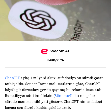
Wecom.az
04/06/2026
ChatGPT
aylıq 1 milyard aktiv istifadəçiyə ən sürətli çatan
tətbiq oldu. Sensor Tower məlumatlarına görə, ChatGPT
böyük platformaları geridə qoyaraq bu rekorda imza atdı.
Bu nailiyyət süni intellektin (
Süni intellekt
) nə qədər
sürətlə mənimsənildiyini göstərir. ChatGPT-nin istifadəçi
bazası son illərdə kəskin şəkildə artıb.