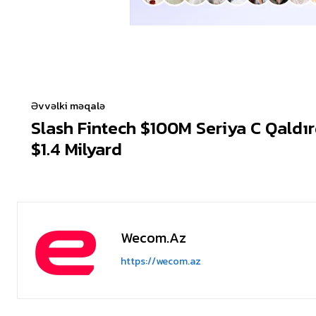
Əvvəlki məqalə
Slash Fintech $100M Seriya C Qaldı
$1.4 Milyard
Wecom.az
https://wecom.az