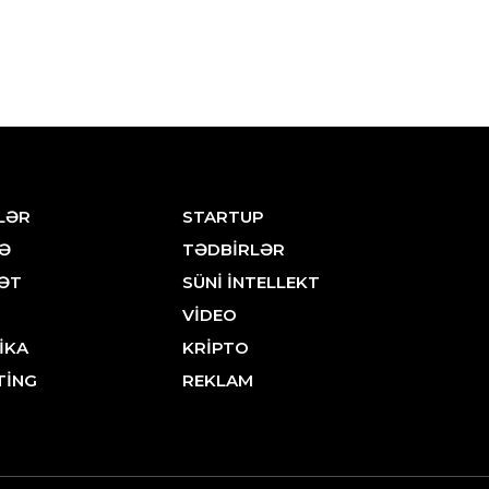
LƏR
STARTUP
Ə
TƏDBİRLƏR
ƏT
SÜNİ İNTELLEKT
VİDEO
İKA
KRİPTO
TİNG
REKLAM