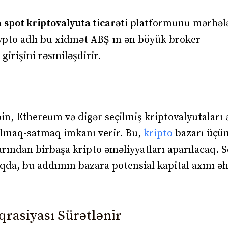
a
spot kriptovalyuta ticarəti
platformunu mərhələl
ypto adlı bu xidmət ABŞ-ın ən böyük broker
irişini rəsmiləşdirir.
oin, Ethereum və digər seçilmiş kriptovalyutaları 
almaq-satmaq imkanı verir. Bu,
kripto
bazarı üç
arından birbaşa kripto əməliyyatları aparılacaq. 
qda, bu addımın bazara potensial kapital axını ə
qrasiyası Sürətlənir