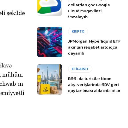
dollardan çox Google
Cloud müqaviləsi
i şəkildə
imzalayıb
KRİPTO
JPMorgan: Hyperliquid ETF
axınları rəqabət artdıqca
dayanıb
əlavə
ETİCARƏT
ün mühüm
BƏƏ-də turistlər Noon
Schwab-ın
alış-verişlərində ƏDV geri
qaytarılması əldə edə bilər
həmiyyətli