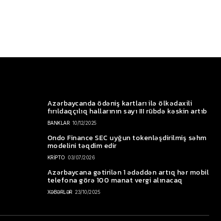
Azərbaycanda ödəniş kartları ilə ölkədaxili
fırıldaqçılıq hallarının sayı III rübdə kəskin artıb
BANKLAR
10/12/2025
Ondo Finance SEC uyğun tokenləşdirilmiş səhm
modelini təqdim edir
KRİPTO
03/07/2026
Azərbaycana gətirilən 1 ədəddən artıq hər mobil
telefona görə 100 manat vergi alınacaq
XƏBƏRLƏR
23/10/2025