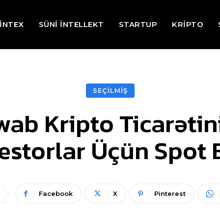
İNTEX
SÜNİ İNTELLEKT
STARTUP
KRİPTO
SEÇİLMİŞ
ab Kripto Ticarətini
estorlar Üçün Spot
Facebook
X
Pinterest