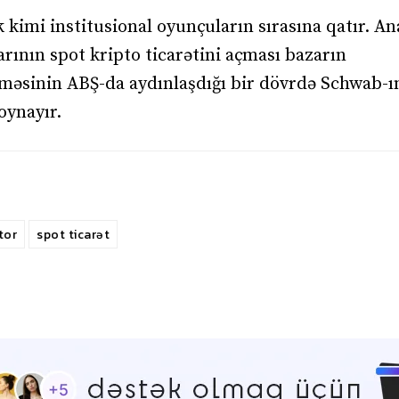
k kimi institusional oyunçuların sırasına qatır. An
rının spot kripto ticarətini açması bazarın
əsinin ABŞ-da aydınlaşdığı bir dövrdə Schwab-ı
oynayır.
tor
spot ticarət