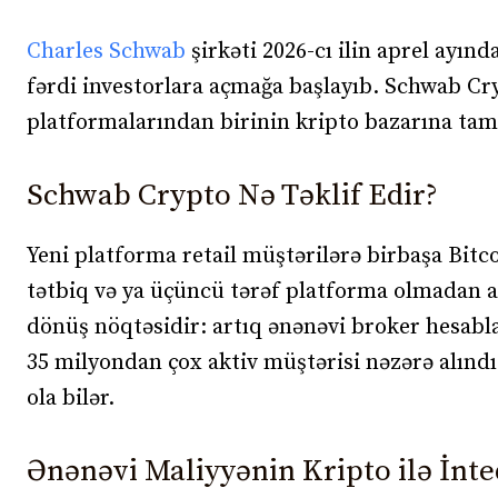
Charles Schwab
şirkəti 2026-cı ilin aprel ayınd
fərdi investorlara açmağa başlayıb. Schwab Cr
platformalarından birinin kripto bazarına tam g
Schwab Crypto Nə Təklif Edir?
Yeni platforma retail müştərilərə birbaşa Bitc
tətbiq və ya üçüncü tərəf platforma olmadan 
dönüş nöqtəsidir: artıq ənənəvi broker hesabl
35 milyondan çox aktiv müştərisi nəzərə alındı
ola bilər.
Ənənəvi Maliyyənin Kripto ilə İnte