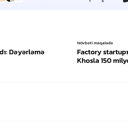
Növbəti məqalədə
rdı: Dəyərləmə
Factory startupı
Khosla 150 milyo