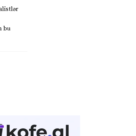
alistlər
n bu