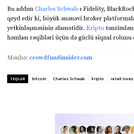
Bu addım
Charles Schwab
-ı Fidelity, BlackRoc
qeyd edir ki, böyük ənənəvi broker platformala
yetkinləşməsinin əlamətidir.
Kripto
tənzimlənm
həmlası rəqibləri üçün də güclü siqnal rolunu 
Mənbə:
crowdfundinsider.com
bitcoin
Charles Schwab
kripto
retail inves
TEQLƏR