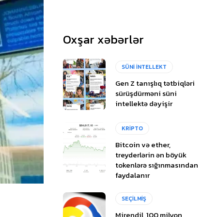
Oxşar xəbərlər
SÜNİ İNTELLEKT
Gen Z tanışlıq tətbiqləri
sürüşdürməni süni
intellektə dəyişir
KRİPTO
Bitcoin və ether,
treyderlərin ən böyük
tokenlərə sığınmasından
faydalanır
SEÇİLMİŞ
Mirendil, 100 milyon