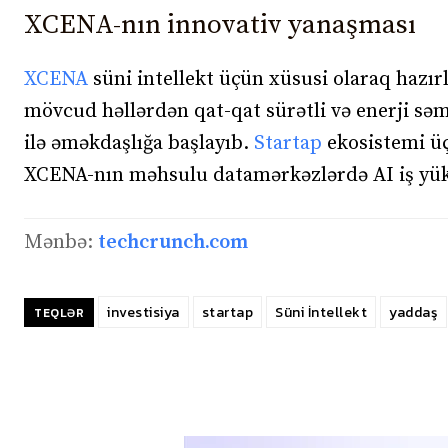
XCENA-nın innovativ yanaşması
XCENA
süni intellekt üçün xüsusi olaraq hazır
mövcud həllərdən qat-qat sürətli və enerji səmə
ilə əməkdaşlığa başlayıb.
Startap
ekosistemi üç
XCENA-nın məhsulu datamərkəzlərdə AI iş yüklə
Mənbə:
techcrunch.com
investisiya
startap
Süni İntellekt
yaddaş
TEQLƏR