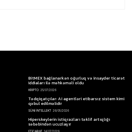
BitMEX bağlanarkən oğurluq və insayder ticarət
iddiaları ilə məhkəməli oldu
KRİPTO
25/07/2026
Tədqiqatçılar: AI agentləri etibarsız sistem kimi
qəbul edilməlidir
SÜNİ İNTELLEKT
26/05/2026
Hiperskeylerin istiqrazları təklif artıqlığı
səbəbindən ucuzlaşır
ETİCARƏT
14/07/2026