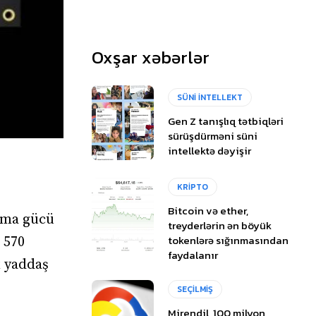
Oxşar xəbərlər
SÜNİ İNTELLEKT
Gen Z tanışlıq tətbiqləri
sürüşdürməni süni
intellektə dəyişir
KRİPTO
Bitcoin və ether,
lama gücü
treyderlərin ən böyük
tokenlərə sığınmasından
 570
faydalanır
x yaddaş
SEÇİLMİŞ
Mirendil, 100 milyon