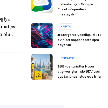
dollardan çox Google
Cloud müqaviləsi
imzalayıb
ogiya
ibatçısı
KRİPTO
b olur.
JPMorgan: Hyperliquid ETF
axınları rəqabət artdıqca
.
dayanıb
ETİCARƏT
BƏƏ-də turistlər Noon
alış-verişlərində ƏDV geri
qaytarılması əldə edə bilər