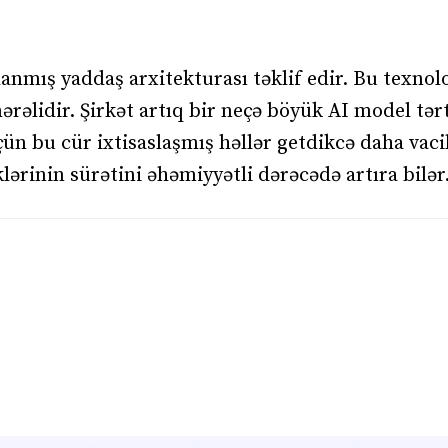
lanmış yaddaş arxitekturası təklif edir. Bu texnol
rəlidir. Şirkət artıq bir neçə böyük AI model tərt
ün bu cür ixtisaslaşmış həllər getdikcə daha vaci
rinin sürətini əhəmiyyətli dərəcədə artıra bilər