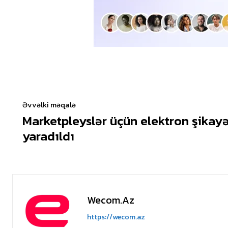
Əvvəlki məqalə
Marketpleyslər üçün elektron şikayə
yaradıldı
Wecom.az
https://wecom.az