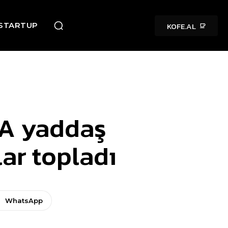
KOFE.AL
STARTUP
NA yaddaş
lar topladı
WhatsApp