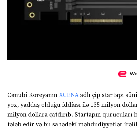
We
Cənubi Koreyanın
XCENA
adlı çip startapı sü
yox, yaddaş olduğu iddiası ilə 135 milyon dolla
milyon dollara çatdırıb. Startapın qurucuları 
tələb edir və bu sahədəki məhdudiyyətlər irəlilə