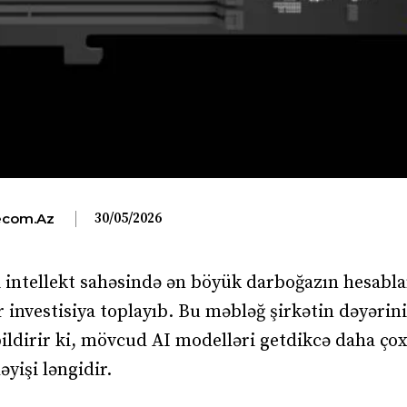
30/05/2026
com.az
ni intellekt sahəsində ən böyük darboğazın hesab
r investisiya toplayıb. Bu məbləğ şirkətin dəyərini
bildirir ki, mövcud AI modelləri getdikcə daha ço
yişi ləngidir.