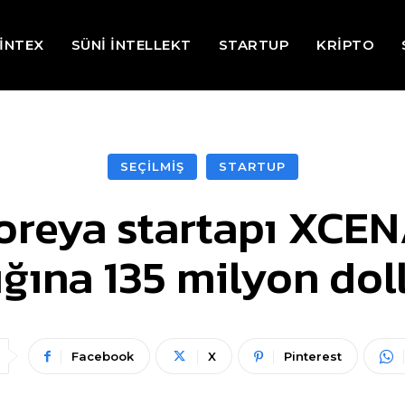
İNTEX
SÜNİ İNTELLEKT
STARTUP
KRİPTO
SEÇİLMİŞ
STARTUP
oreya startapı XCE
ğına 135 milyon dol
Facebook
X
Pinterest