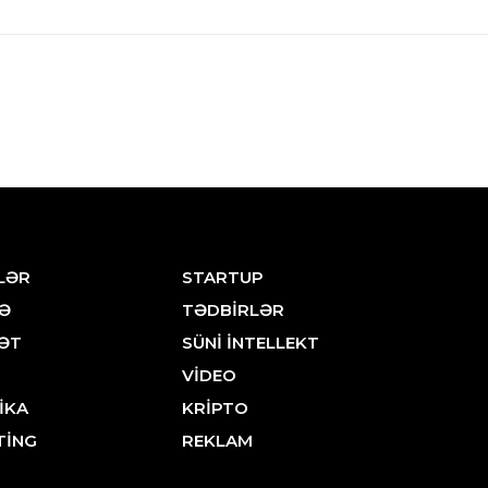
LƏR
STARTUP
Ə
TƏDBİRLƏR
ƏT
SÜNİ İNTELLEKT
VİDEO
İKA
KRİPTO
TİNG
REKLAM