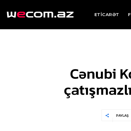
ETİCARƏT
F
Cənubi K
çatışmazlı
PAYLAŞ