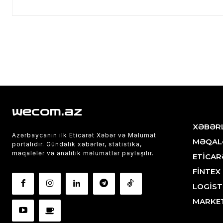
wecom.az
XƏBƏR
Azərbaycanın ilk Eticarət Xəbər və Məlumat
MƏQAL
portalıdır. Gündəlik xəbərlər, statistika,
məqalələr və analitik məlumatlar paylaşılır.
ETİCAR
FİNTEX
LOGİST
MARKE