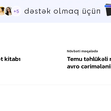
Növbəti məqalədə
t kitabı
Temu təhlükəli 
avro cərimələn