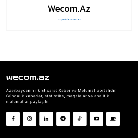
Wecom.az
https://wecom.az
wecom.az
Azərbaycanın ilk Eticarət Xəbər və Məlumat portalıdır.
Gündəlik xəbərlər, statistika, məqalələr və analitik
məlumatlar paylaşılır.