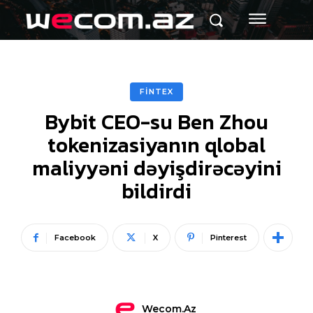
FİNTEX
Bybit CEO-su Ben Zhou
tokenizasiyanın qlobal
maliyyəni dəyişdirəcəyini
bildirdi
Facebook
X
Pinterest
Wecom.az