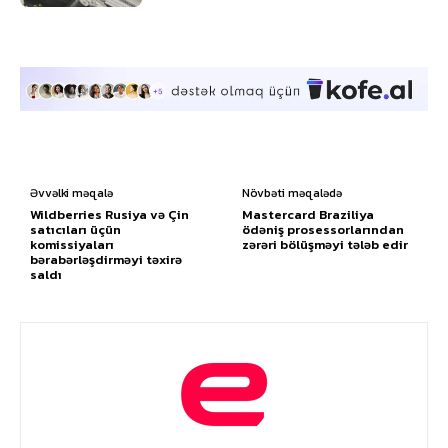
Əvvəlki məqalə
Növbəti məqalədə
Wildberries Rusiya və Çin
Mastercard Braziliya
satıcıları üçün
ödəniş prosessorlarından
komissiyaları
zərəri bölüşməyi tələb edir
bərabərləşdirməyi təxirə
saldı