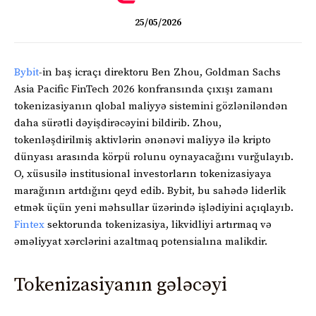
25/05/2026
Bybit
-in baş icraçı direktoru Ben Zhou, Goldman Sachs
Asia Pacific FinTech 2026 konfransında çıxışı zamanı
tokenizasiyanın qlobal maliyyə sistemini gözləniləndən
daha sürətli dəyişdirəcəyini bildirib. Zhou,
tokenləşdirilmiş aktivlərin ənənəvi maliyyə ilə kripto
dünyası arasında körpü rolunu oynayacağını vurğulayıb.
O, xüsusilə institusional investorların tokenizasiyaya
marağının artdığını qeyd edib. Bybit, bu sahədə liderlik
etmək üçün yeni məhsullar üzərində işlədiyini açıqlayıb.
Fintex
sektorunda tokenizasiya, likvidliyi artırmaq və
əməliyyat xərclərini azaltmaq potensialına malikdir.
Tokenizasiyanın gələcəyi