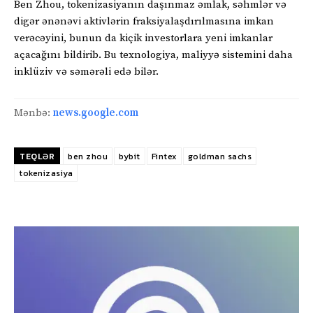
Ben Zhou, tokenizasiyanın daşınmaz əmlak, səhmlər və
digər ənənəvi aktivlərin fraksiyalaşdırılmasına imkan
verəcəyini, bunun da kiçik investorlara yeni imkanlar
açacağını bildirib. Bu texnologiya, maliyyə sistemini daha
inklüziv və səmərəli edə bilər.
Mənbə:
news.google.com
TEQLƏR
ben zhou
bybit
Fintex
goldman sachs
tokenizasiya