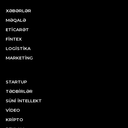
XƏBƏRLƏR
MƏQALƏ
ETİCARƏT
FİNTEX
LOGİSTİKA
MARKETİNG
STARTUP
TƏDBİRLƏR
SÜNİ İNTELLEKT
VİDEO
KRİPTO