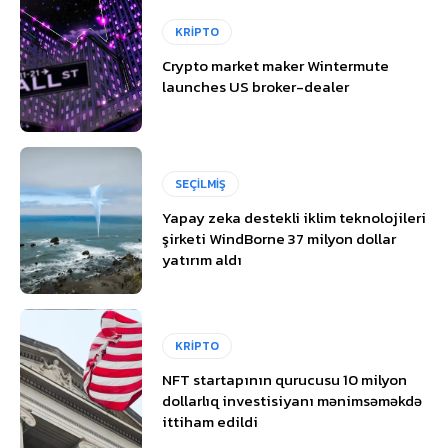
KRİPTO
Crypto market maker Wintermute
launches US broker-dealer
SEÇİLMİŞ
Yapay zeka destekli iklim teknolojileri
şirketi WindBorne 37 milyon dollar
yatırım aldı
KRİPTO
NFT startapının qurucusu 10 milyon
dollarlıq investisiyanı mənimsəməkdə
ittiham edildi