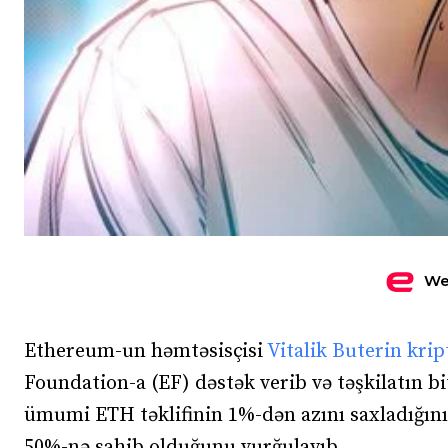
We
Ethereum-un həmtəsisçisi
Vitalik Buterin
krip
Foundation-a (EF) dəstək verib və təşkilatın bi
ümumi ETH təklifinin 1%-dən azını saxladığını,
50%-nə sahib olduğunu vurğulayıb.