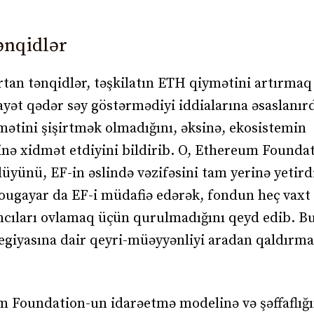
ənqidlər
tan tənqidlər, təşkilatın ETH qiymətini artırmaq
ayət qədər səy göstərmədiyi iddialarına əsaslanır
mətini şişirtmək olmadığını, əksinə, ekosistemin
nə xidmət etdiyini bildirib. O, Ethereum Founda
çdüyünü, EF-in əslində vəzifəsini tam yerinə yetird
Mougayar da EF-i müdafiə edərək, fondun heç vax
ımcıları ovlamaq üçün qurulmadığını qeyd edib. B
tegiyasına dair qeyri-müəyyənliyi aradan qaldırm
 Foundation-un idarəetmə modelinə və şəffaflığı