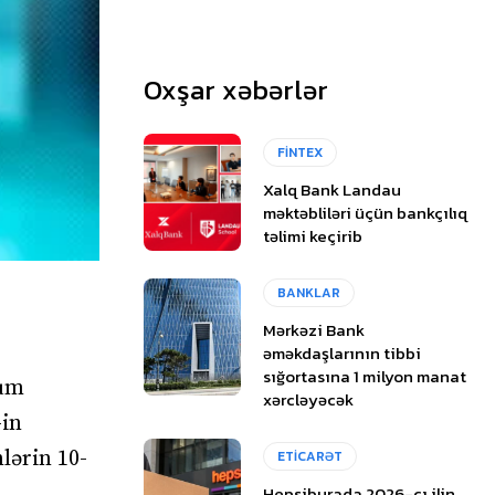
Oxşar xəbərlər
FİNTEX
Xalq Bank Landau
məktəbliləri üçün bankçılıq
təlimi keçirib
BANKLAR
Mərkəzi Bank
əməkdaşlarının tibbi
sığortasına 1 milyon manat
eum
xərcləyəcək
-in
lərin 10-
ETİCARƏT
Hepsiburada 2026-cı ilin