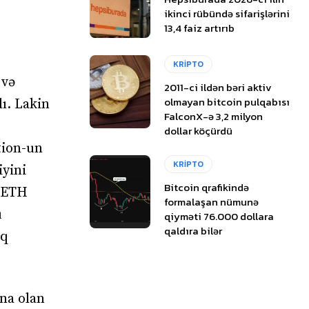
ikinci rübündə sifarişlərini
13,4 faiz artırıb
KRİPTO
 və
2011-ci ildən bəri aktiv
olmayan bitcoin pulqabısı
dı. Lakin
FalconX-ə 3,2 milyon
dollar köçürdü
tion-un
KRİPTO
iyini
Bitcoin qrafikində
t ETH
formalaşan nümunə
u
qiyməti 76.000 dollara
qaldıra bilər
aq
na olan