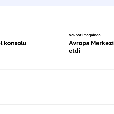
Növbəti məqalədə
əl konsolu
Avropa Mərkəzi 
etdi