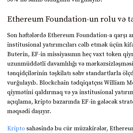
Ethereum Foundation-un rolu və t
Son həftələrdə Ethereum Foundation-a qarşı ar
institusional yatırımcıları cəlb etmək üçün kif
Buterin, EF-in missiyasının heç vaxt token qiy
uzunmüddətli davamlılığı və mərkəzsizləşməsi
tənqidçilərinin təşkilatı səhv standartlarla öl
vurğulayıb. Blockchain tədqiqatçısı William 
qiymətini qaldırmaq və ya institusional yatır
açıqlama, kripto bazarında EF-in gələcək stra
məqsədi daşıyır.
Kripto
sahəsində bu cür müzakirələr, Ethereum