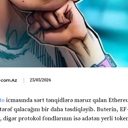
25/05/2026
com.az
to
icmasında sərt tənqidlərə məruz qalan Ether
tərəf qalacağını bir daha təsdiqləyib. Buterin, EF
 digər protokol fondlarının isə adətən yerli token