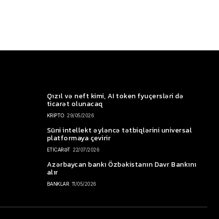
Qızıl və neft kimi, AI token fyuçersləri də
ticarət olunacaq
KRİPTO
29/05/2026
Süni intellekt əyləncə tətbiqlərini universal
platformaya çevirir
ETİCARƏT
22/07/2026
Azərbaycan bankı Özbəkistanın Davr Bankını
alır
BANKLAR
11/05/2026