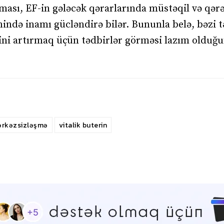
alması, EF-in gələcək qərarlarında müstəqil və qər
ində inamı gücləndirə bilər. Bununla belə, bəzi t
ini artırmaq üçün tədbirlər görməsi lazım olduğ
rkəzsizləşmə
vitalik buterin