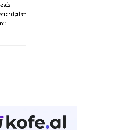
əzsiz
ənqidçilər
unu