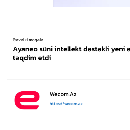
Əvvəlki məqalə
Ayaneo süni intellekt dəstəkli yeni 
təqdim etdi
Wecom.az
https://wecom.az