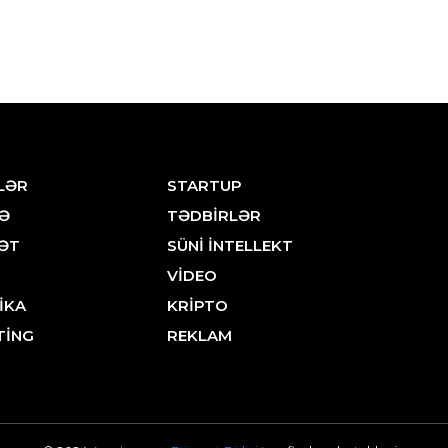
LƏR
STARTUP
Ə
TƏDBİRLƏR
ƏT
SÜNİ İNTELLEKT
VİDEO
İKA
KRİPTO
TİNG
REKLAM