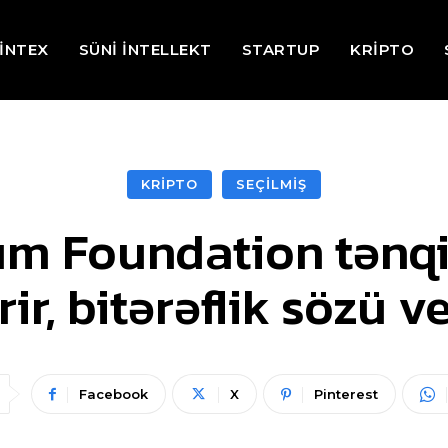
İNTEX
SÜNİ İNTELLEKT
STARTUP
KRİPTO
KRİPTO
SEÇİLMİŞ
um Foundation tənqi
rir, bitərəflik sözü ve
Facebook
X
Pinterest