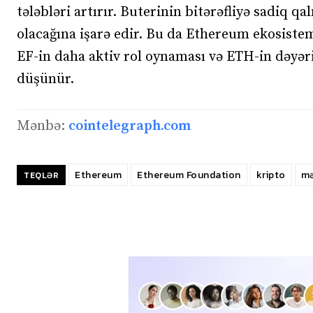
tələbləri artırır. Buterinin bitərəfliyə sadiq q
olacağına işarə edir. Bu da Ethereum ekosistem
EF-in daha aktiv rol oynaması və ETH-in dəyər
düşünür.
Mənbə:
cointelegraph.com
Ethereum
Ethereum Foundation
kripto
mə
TEQLƏR