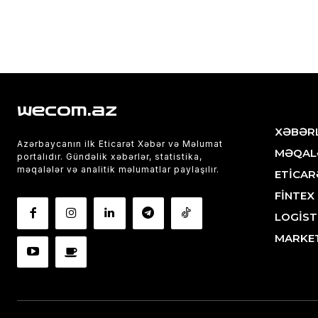
wecom.az
XƏBƏR
Azərbaycanın ilk Eticarət Xəbər və Məlumat
MƏQAL
portalıdır. Gündəlik xəbərlər, statistika,
məqalələr və analitik məlumatlar paylaşılır.
ETİCAR
FİNTEX
LOGİST
MARKE