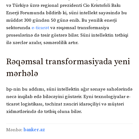
və Türkiyə üzrə regional prezidenti Cio Kristofoli Bakı
Enerji Forumunda bildirib ki, süni intellekt sayəsində bu
müddət 300 gündən 50 günə enib. Bu yenilik enerji
sektorunda
e-ticarət
və rəqəmsal transformasiya
proseslərinə də təsir göstərə bilər. Süni intellektin tətbiqi
ilə xərclər azalır, səmərəlilik artır.
Rəqəmsal transformasiyada yeni
mərhələ
bp-nin bu addımı, süni intellektin ağır sənaye sahələrində
necə inqilab edə biləcəyini göstərir. Eyni texnologiyalar e-
ticarət logistikası, təchizat zənciri idarəçiliyi və müştəri
xidmətlərində də tətbiq oluna bilər.
Mənbə:
banker.az