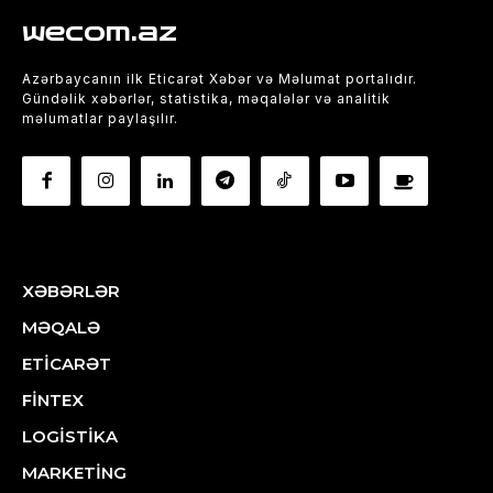
wecom.az
Azərbaycanın ilk Eticarət Xəbər və Məlumat portalıdır.
Gündəlik xəbərlər, statistika, məqalələr və analitik
məlumatlar paylaşılır.
XƏBƏRLƏR
MƏQALƏ
ETİCARƏT
FİNTEX
LOGİSTİKA
MARKETİNG