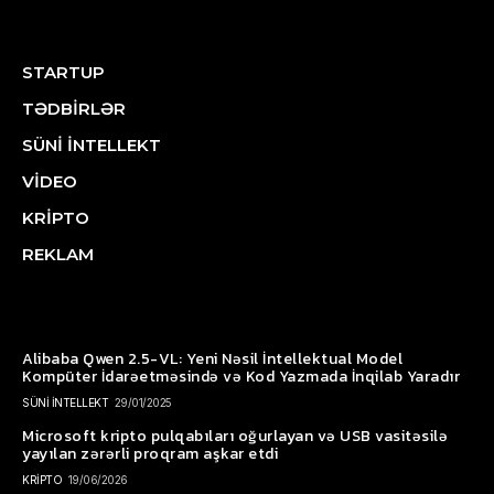
STARTUP
TƏDBİRLƏR
SÜNİ İNTELLEKT
VİDEO
KRİPTO
REKLAM
Alibaba Qwen 2.5-VL: Yeni Nəsil İntellektual Model
Kompüter İdarəetməsində və Kod Yazmada İnqilab Yaradır
SÜNİ İNTELLEKT
29/01/2025
Microsoft kripto pulqabıları oğurlayan və USB vasitəsilə
yayılan zərərli proqram aşkar etdi
KRİPTO
19/06/2026