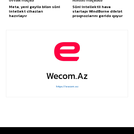
Əvvəlki məqalə
Növbəti məqalədə
Meta, yeni geyilə bilən süni
Süni intellektli hava
intellekt cihazları
startapı WindBorne dövlət
hazırlayır
proqnozlarını geridə qoyur
Wecom.az
https://wecom.az