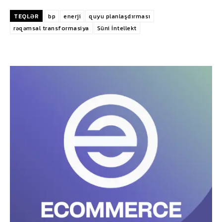
TEQLƏR
bp
enerji
quyu planlaşdırması
rəqəmsal transformasiya
Süni İntellekt