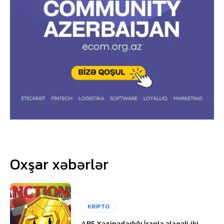
Oxşar xəbərlər
KRİPTO
ABŞ Xəzinədarlığı İranla əlaqəli iki