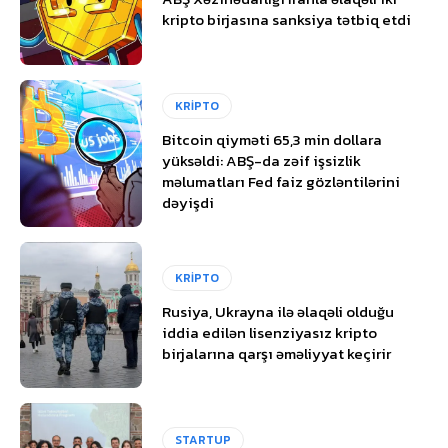
kripto birjasına sanksiya tətbiq etdi
KRİPTO
Bitcoin qiyməti 65,3 min dollara
yüksəldi: ABŞ-da zəif işsizlik
məlumatları Fed faiz gözləntilərini
dəyişdi
KRİPTO
Rusiya, Ukrayna ilə əlaqəli olduğu
iddia edilən lisenziyasız kripto
birjalarına qarşı əməliyyat keçirir
STARTUP