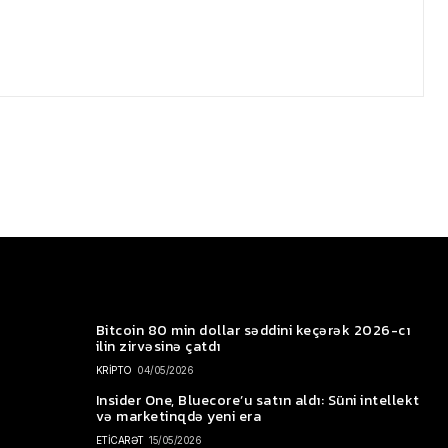
Bitcoin 80 min dollar səddini keçərək 2026-cı
ilin zirvəsinə çatdı
KRİPTO
04/05/2026
Insider One, Bluecore’u satın aldı: Süni intellekt
və marketinqdə yeni era
ETİCARƏT
15/05/2026