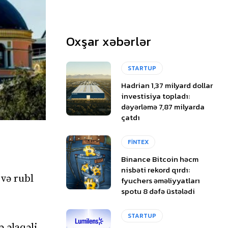
Oxşar xəbərlər
STARTUP
Hadrian 1,37 milyard dollar
investisiya topladı:
dəyərləmə 7,87 milyarda
çatdı
FİNTEX
Binance Bitcoin həcm
nisbəti rekord qırdı:
 və rubl
fyuchers əməliyyatları
spotu 8 dəfə üstələdi
STARTUP
 əlaqəli