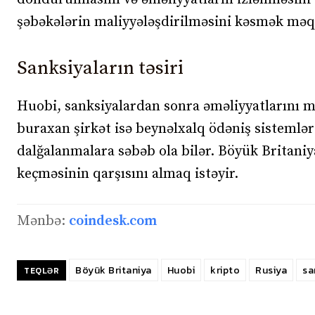
şəbəkələrin maliyyələşdirilməsini kəsmək məqs
Sanksiyaların təsiri
Huobi, sanksiyalardan sonra əməliyyatlarını 
buraxan şirkət isə beynəlxalq ödəniş sistemlər
dalğalanmalara səbəb ola bilər. Böyük Britaniy
keçməsinin qarşısını almaq istəyir.
Mənbə:
coindesk.com
Böyük Britaniya
Huobi
kripto
Rusiya
sa
TEQLƏR