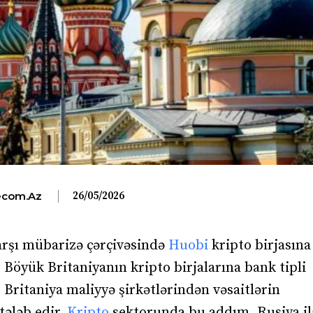
26/05/2026
com.az
arşı mübarizə çərçivəsində
Huobi
kripto birjasına
 Böyük Britaniyanın kripto birjalarına bank tipli
r, Britaniya maliyyə şirkətlərindən vəsaitlərin
tələb edir.
Kripto
sektorunda bu addım, Rusiya ilə