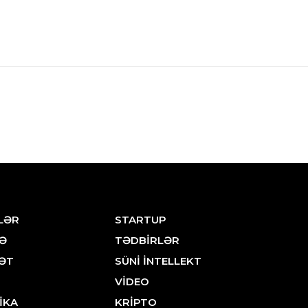
LƏR
STARTUP
Ə
TƏDBİRLƏR
ƏT
SÜNİ İNTELLEKT
VİDEO
İKA
KRİPTO