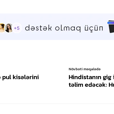
Növbəti məqalədə
pul kisələrini
Hindistanın gig 
təlim edəcək: H