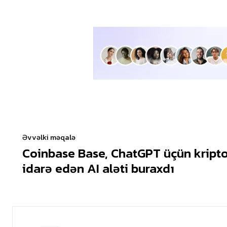
Əvvəlki məqalə
Coinbase Base, ChatGPT üçün kripto 
idarə edən AI aləti buraxdı