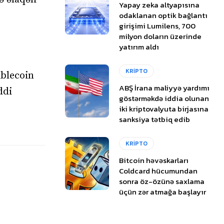
Yapay zeka altyapısına
odaklanan optik bağlantı
girişimi Lumilens, 700
milyon doların üzerinde
yatırım aldı
KRİPTO
ablecoin
ABŞ İrana maliyyə yardımı
ddi
göstərməkdə iddia olunan
iki kriptovalyuta birjasına
sanksiya tətbiq edib
KRİPTO
Bitcoin həvəskarları
Coldcard hücumundan
sonra öz-özünə saxlama
üçün zər atmağa başlayır