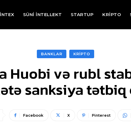
İNTEX
SÜNİ İNTELLEKT
STARTUP
KRİPTO
BANKLAR
KRİPTO
a Huobi və rubl sta
kətə sanksiya tətbiq 
Facebook
X
Pinterest