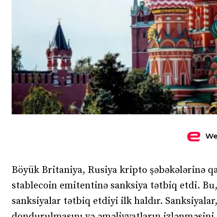
We
Böyük Britaniya, Rusiya kripto şəbəkələrinə q
stablecoin emitentinə sanksiya tətbiq etdi. Bu,
sanksiyalar tətbiq etdiyi ilk haldır. Sanksiyala
dondurulmasını və əməliyyatların izlənməsini 