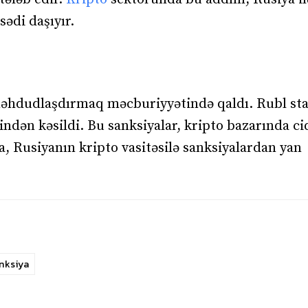
ədi daşıyır.
məhdudlaşdırmaq məcburiyyətində qaldı. Rubl st
indən kəsildi. Bu sanksiyalar, kripto bazarında ci
a, Rusiyanın kripto vasitəsilə sanksiyalardan yan
nksiya