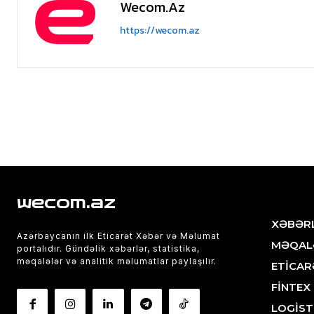
Wecom.az
https://wecom.az
wecom.az
XƏBƏR
Azərbaycanın ilk Eticarət Xəbər və Məlumat
MƏQAL
portalıdır. Gündəlik xəbərlər, statistika,
məqalələr və analitik məlumatlar paylaşılır.
ETİCAR
FİNTEX
LOGİST