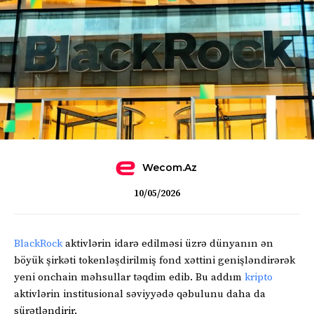
Wecom.az
10/05/2026
BlackRock
aktivlərin idarə edilməsi üzrə dünyanın ən
böyük şirkəti tokenləşdirilmiş fond xəttini genişləndirərək
yeni onchain məhsullar təqdim edib. Bu addım
kripto
aktivlərin institusional səviyyədə qəbulunu daha da
sürətləndirir.