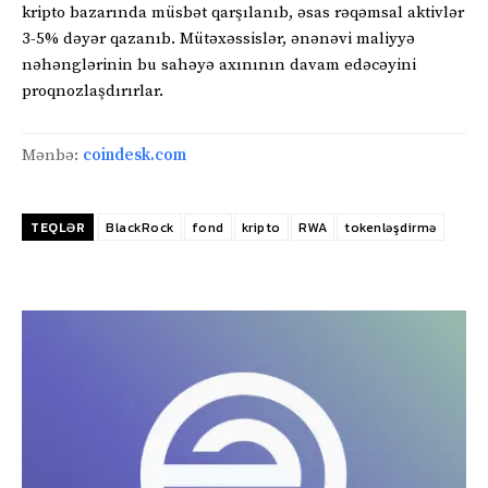
kripto bazarında müsbət qarşılanıb, əsas rəqəmsal aktivlər
3-5% dəyər qazanıb. Mütəxəssislər, ənənəvi maliyyə
nəhənglərinin bu sahəyə axınının davam edəcəyini
proqnozlaşdırırlar.
Mənbə:
coindesk.com
TEQLƏR
BlackRock
fond
kripto
RWA
tokenləşdirmə