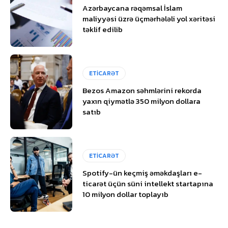
Azərbaycana rəqəmsal İslam
maliyyəsi üzrə üçmərhələli yol xəritəsi
təklif edilib
ETİCARƏT
Bezos Amazon səhmlərini rekorda
yaxın qiymətlə 350 milyon dollara
satıb
ETİCARƏT
Spotify-ün keçmiş əməkdaşları e-
ticarət üçün süni intellekt startapına
10 milyon dollar toplayıb