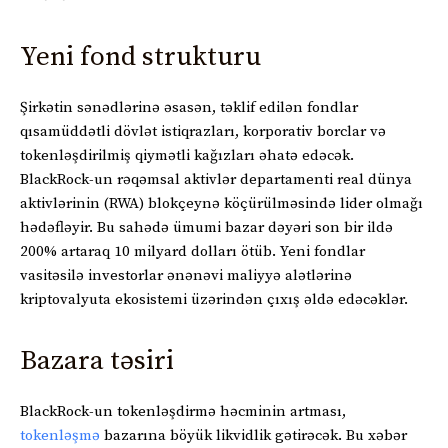
Yeni fond strukturu
Şirkətin sənədlərinə əsasən, təklif edilən fondlar
qısamüddətli dövlət istiqrazları, korporativ borclar və
tokenləşdirilmiş qiymətli kağızları əhatə edəcək.
BlackRock-un rəqəmsal aktivlər departamenti real dünya
aktivlərinin (RWA) blokçeynə köçürülməsində lider olmağı
hədəfləyir. Bu sahədə ümumi bazar dəyəri son bir ildə
200% artaraq 10 milyard dolları ötüb. Yeni fondlar
vasitəsilə investorlar ənənəvi maliyyə alətlərinə
kriptovalyuta ekosistemi üzərindən çıxış əldə edəcəklər.
Bazara təsiri
BlackRock-un tokenləşdirmə həcminin artması,
tokenləşmə
bazarına böyük likvidlik gətirəcək. Bu xəbər