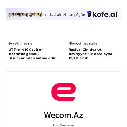
Əvvəlki məqalə
Növbəti məqalədə
ÜTT-nin 19 üzvü e-
Rusiya-Çin ticarət
ticarətdə gömrük
dövriyyəsi ilk dörd ayda
rüsumlarından imtina edir
19,7% artıb
Wecom.az
https://wecom.az