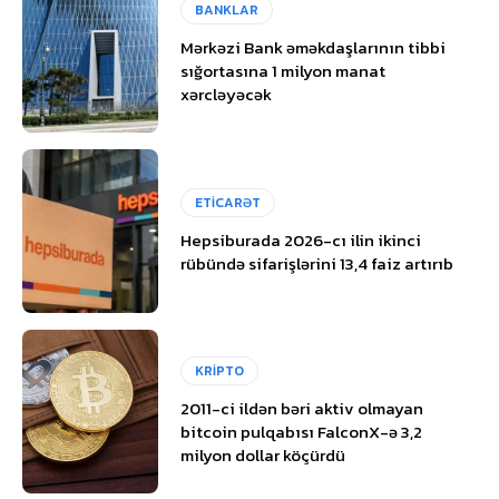
BANKLAR
Mərkəzi Bank əməkdaşlarının tibbi
sığortasına 1 milyon manat
xərcləyəcək
ETİCARƏT
Hepsiburada 2026-cı ilin ikinci
rübündə sifarişlərini 13,4 faiz artırıb
KRİPTO
2011-ci ildən bəri aktiv olmayan
bitcoin pulqabısı FalconX-ə 3,2
milyon dollar köçürdü