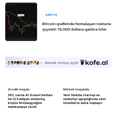
KRİPTO
Bitcoin qrafikində formalaşan nümunə
qiyməti 76.000 dollara qaldıra bilər
Əvvəlki məqalə
Növbəti məqalədə
SEC saxta AI ticarət botları
Yeni Yorkda startup ev
ilə 12.3 milyon dollarlıq
təmizliyi qarşılığında süni
kripto fırıldaqçılığını
intellektə data toplayır
məhkəməyə verdi