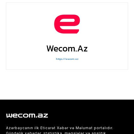
Wecom.az
https://wecom.az
wecom.az
Azərbaycanın ilk Eticarət Xəbər və Məlumat portalıdır.
Gündəlik xəbərlər, statistika, məqalələr və analitik