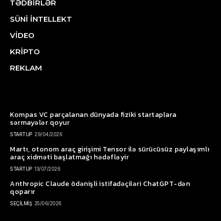
TƏDBİRLƏR
SÜNİ İNTELLEKT
VİDEO
KRİPTO
REKLAM
Kompas VC parçalanan dünyada fiziki startaplara
sərmayələr qoyur
STARTUP
29/04/2026
Martı, otonom araç girişimi Tensor ilə sürücüsüz paylaşımlı
araç xidməti başlatmağı hədəfləyir
STARTUP
13/07/2026
Anthropic Claude ödənişli istifadəçiləri ChatGPT-dən
qoparır
SEÇİLMİŞ
25/06/2026