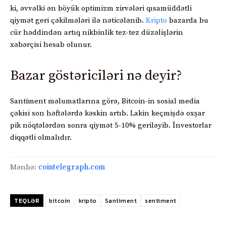
ki, əvvəlki ən böyük optimizm zirvələri qısamüddətli
qiymət geri çəkilmələri ilə nəticələnib.
Kripto
bazarda bu
cür həddindən artıq nikbinlik tez-tez düzəlişlərin
xəbərçisi hesab olunur.
Bazar göstəriciləri nə deyir?
Santiment məlumatlarına görə, Bitcoin-in sosial media
çəkisi son həftələrdə kəskin artıb. Lakin keçmişdə oxşar
pik nöqtələrdən sonra qiymət 5-10% geriləyib. İnvestorlar
diqqətli olmalıdır.
Mənbə:
cointelegraph.com
TEQLƏR
bitcoin
kripto
Santiment
sentiment