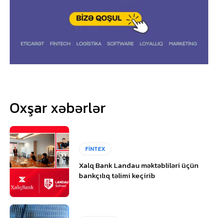
Oxşar xəbərlər
FİNTEX
Xalq Bank Landau məktəbliləri üçün
bankçılıq təlimi keçirib