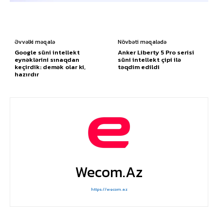
Əvvəlki məqalə
Növbəti məqalədə
Google süni intellekt
Anker Liberty 5 Pro serisi
eynəklərini sınaqdan
süni intellekt çipi ilə
keçirdik: demək olar ki,
təqdim edildi
hazırdır
Wecom.az
https://wecom.az