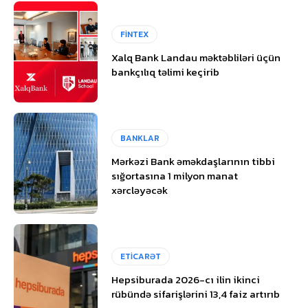
FİNTEX
Xalq Bank Landau məktəbliləri üçün
bankçılıq təlimi keçirib
BANKLAR
Mərkəzi Bank əməkdaşlarının tibbi
sığortasına 1 milyon manat
xərcləyəcək
ETİCARƏT
Hepsiburada 2026-cı ilin ikinci
rübündə sifarişlərini 13,4 faiz artırıb