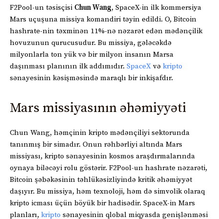
F2Pool-un təsisçisi
Chun Wang
, SpaceX-in ilk kommersiya
Mars uçuşuna missiya komandiri təyin edildi. O, Bitcoin
hashrate-nin təxminən 11%-nə nəzarət edən mədənçilik
hovuzunun qurucusudur. Bu missiya, gələcəkdə
milyonlarla ton yük və bir milyon insanın Marsa
daşınması planının ilk addımıdır.
SpaceX
və
kripto
sənayesinin kəsişməsində maraqlı bir inkişafdır.
Mars missiyasının əhəmiyyəti
Chun Wang, həmçinin kripto mədənçiliyi sektorunda
tanınmış bir simadır. Onun rəhbərliyi altında Mars
missiyası, kripto sənayesinin kosmos araşdırmalarında
oynaya biləcəyi rolu göstərir. F2Pool-un hashrate nəzarəti,
Bitcoin şəbəkəsinin təhlükəsizliyində kritik əhəmiyyət
daşıyır. Bu missiya, həm texnoloji, həm də simvolik olaraq
kripto icması üçün böyük bir hadisədir. SpaceX-in Mars
planları,
kripto
sənayesinin qlobal miqyasda genişlənməsi