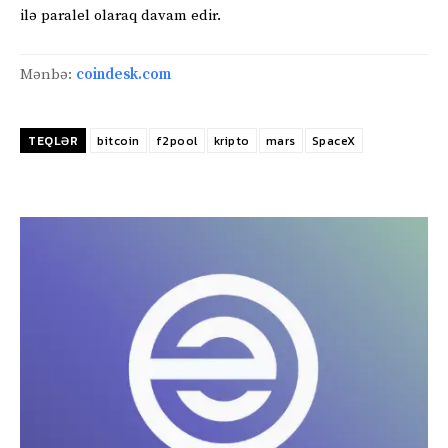
ilə paralel olaraq davam edir.
Mənbə:
coindesk.com
TEQLƏR
bitcoin
f2pool
kripto
mars
SpaceX