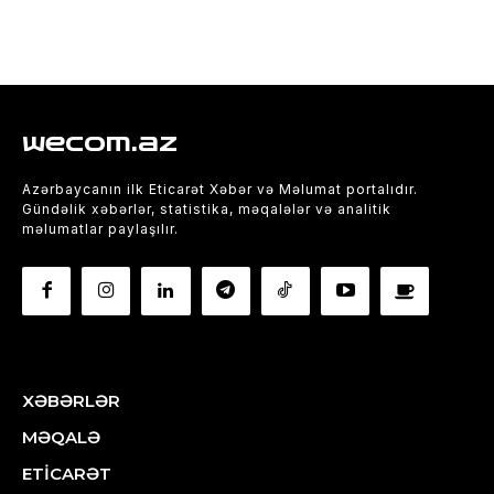
wecom.az
Azərbaycanın ilk Eticarət Xəbər və Məlumat portalıdır.
Gündəlik xəbərlər, statistika, məqalələr və analitik
məlumatlar paylaşılır.
XƏBƏRLƏR
MƏQALƏ
ETİCARƏT