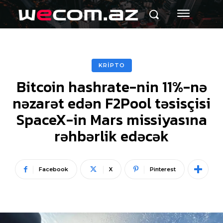
KRİPTO
Bitcoin hashrate-nin 11%-nə
nəzarət edən F2Pool təsisçisi
SpaceX-in Mars missiyasına
rəhbərlik edəcək
Facebook
X
Pinterest