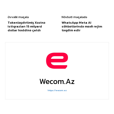
Əvvəlki məqalə
Növbəti məqalədə
Tokenləşdirilmiş Xəzinə
WhatsApp Meta AI
istiqrazları 15 milyard
söhbətlərində məxfi rejim
dollar həddinə çatdı
təqdim edir
Wecom.az
https://wecom.az