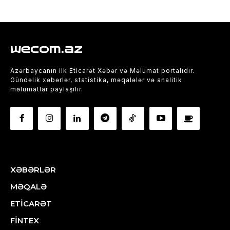
wecom.az
Azərbaycanın ilk Eticarət Xəbər və Məlumat portalıdır.
Gündəlik xəbərlər, statistika, məqalələr və analitik
məlumatlar paylaşılır.
XƏBƏRLƏR
MƏQALƏ
ETİCARƏT
FİNTEX