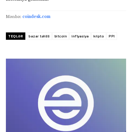
Mənbə:
coindesk.com
TEQLƏR
bazar təhlili
bitcoin
inflyasiya
kripto
PPI