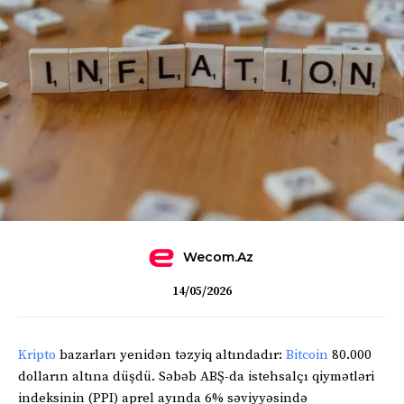
Wecom.az
14/05/2026
Kripto
bazarları yenidən təzyiq altındadır:
Bitcoin
80.000
dolların altına düşdü. Səbəb ABŞ-da istehsalçı qiymətləri
indeksinin (PPI) aprel ayında 6% səviyyəsində