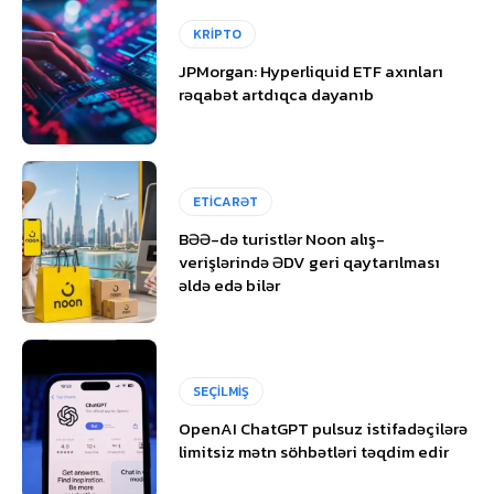
KRİPTO
JPMorgan: Hyperliquid ETF axınları
rəqabət artdıqca dayanıb
ETİCARƏT
BƏƏ-də turistlər Noon alış-
verişlərində ƏDV geri qaytarılması
əldə edə bilər
SEÇİLMİŞ
OpenAI ChatGPT pulsuz istifadəçilərə
limitsiz mətn söhbətləri təqdim edir