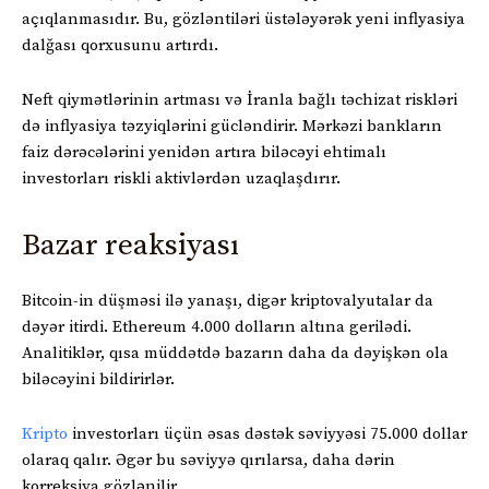
açıqlanmasıdır. Bu, gözləntiləri üstələyərək yeni inflyasiya
dalğası qorxusunu artırdı.
Neft qiymətlərinin artması və İranla bağlı təchizat riskləri
də inflyasiya təzyiqlərini gücləndirir. Mərkəzi bankların
faiz dərəcələrini yenidən artıra biləcəyi ehtimalı
investorları riskli aktivlərdən uzaqlaşdırır.
Bazar reaksiyası
Bitcoin-in düşməsi ilə yanaşı, digər kriptovalyutalar da
dəyər itirdi. Ethereum 4.000 dolların altına gerilədi.
Analitiklər, qısa müddətdə bazarın daha da dəyişkən ola
biləcəyini bildirirlər.
Kripto
investorları üçün əsas dəstək səviyyəsi 75.000 dollar
olaraq qalır. Əgər bu səviyyə qırılarsa, daha dərin
korreksiya gözlənilir.