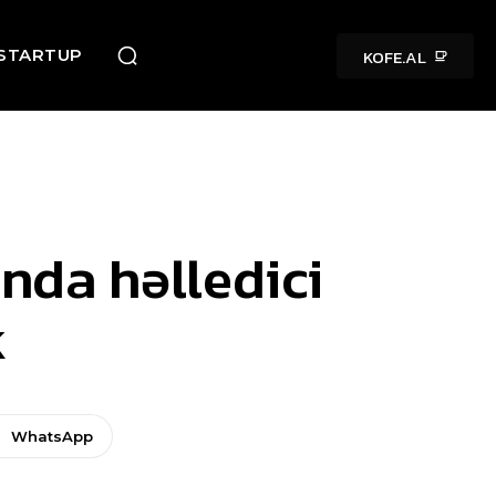
KOFE.AL
STARTUP
ında həlledici
k
WhatsApp