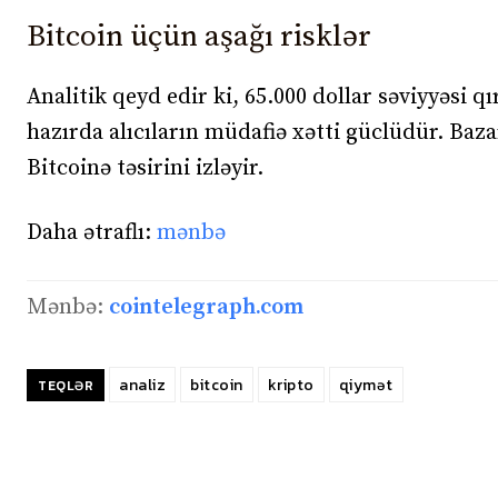
Bitcoin üçün aşağı risklər
Analitik qeyd edir ki, 65.000 dollar səviyyəsi q
hazırda alıcıların müdafiə xətti güclüdür. Baz
Bitcoinə təsirini izləyir.
Daha ətraflı:
mənbə
Mənbə:
cointelegraph.com
analiz
bitcoin
kripto
qiymət
TEQLƏR