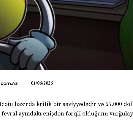
01/06/2026
com.az
coin hazırda kritik bir səviyyədədir və 65.000 do
n fevral ayındakı enişdən fərqli olduğunu vurğulay