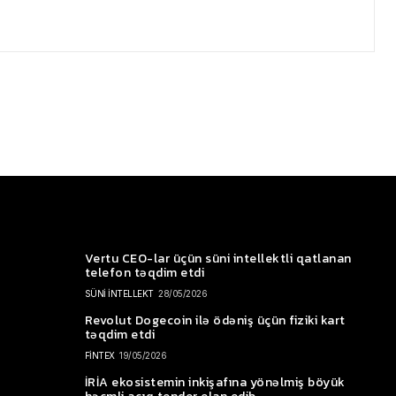
Vertu CEO-lar üçün süni intellektli qatlanan
telefon təqdim etdi
SÜNİ İNTELLEKT
28/05/2026
Revolut Dogecoin ilə ödəniş üçün fiziki kart
təqdim etdi
FİNTEX
19/05/2026
İRİA ekosistemin inkişafına yönəlmiş böyük