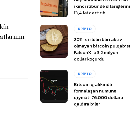
ikinci rübündə sifarişlərini
13,4 faiz artırıb
akin
KRİPTO
atlarının
2011-ci ildən bəri aktiv
olmayan bitcoin pulqabısı
FalconX-ə 3,2 milyon
dollar köçürdü
KRİPTO
Bitcoin qrafikində
formalaşan nümunə
qiyməti 76.000 dollara
qaldıra bilər