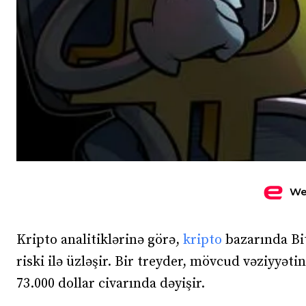
We
Kripto analitiklərinə görə,
kripto
bazarında Bit
riski ilə üzləşir. Bir treyder, mövcud vəziyyəti
73.000 dollar civarında dəyişir.