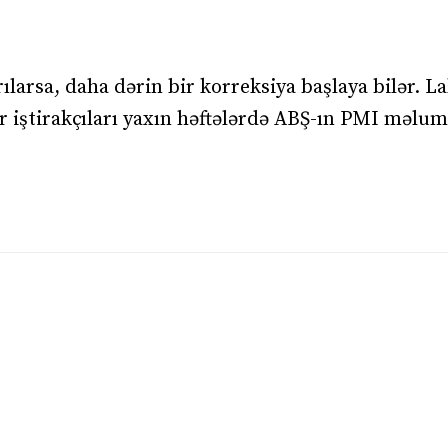
ırılarsa, daha dərin bir korreksiya başlaya bilər. L
ar iştirakçıları yaxın həftələrdə ABŞ-ın PMI məlum