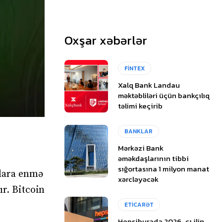
Oxşar xəbərlər
FİNTEX
Xalq Bank Landau
məktəbliləri üçün bankçılıq
təlimi keçirib
BANKLAR
Mərkəzi Bank
əməkdaşlarının tibbi
sığortasına 1 milyon manat
llara enmə
xərcləyəcək
ır. Bitcoin
ETİCARƏT
Hepsiburada 2026-cı ilin