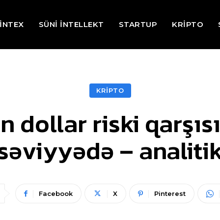
İNTEX
SÜNİ İNTELLEKT
STARTUP
KRİPTO
KRİPTO
n dollar riski qarşıs
səviyyədə – analiti
Facebook
X
Pinterest