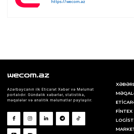
https://wecom.az
wecom.az
XƏBƏR
Azərbaycanın ilk Eticarət Xəbər və Məlumat
MƏQAL
portalıdır. Gündəlik xəbərlər, statistika,
məqalələr və analitik məlumatlar paylaşılır.
ETİCAR
FİNTEX
LOGİST
MARKE