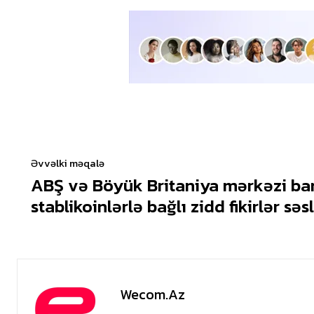
Əvvəlki məqalə
ABŞ və Böyük Britaniya mərkəzi ba
stablikoinlərlə bağlı zidd fikirlər səs
Wecom.az