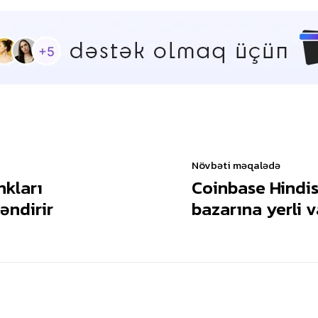
Növbəti məqalədə
nkları
Coinbase Hindist
ləndirir
bazarına yerli v