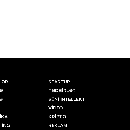
LƏR
STARTUP
Ə
TƏDBİRLƏR
ƏT
SÜNİ İNTELLEKT
VİDEO
İKA
KRİPTO
TİNG
REKLAM