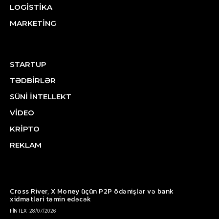
LOGİSTİKA
MARKETİNG
STARTUP
TƏDBİRLƏR
SÜNİ İNTELLEKT
VİDEO
KRİPTO
REKLAM
Cross River, X Money üçün P2P ödənişlər və bank
xidmətləri təmin edəcək
FİNTEX
28/07/2026