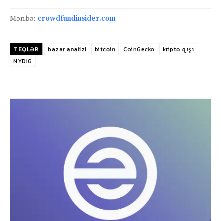
Mənbə:
crowdfundinsider.com
TEQLƏR
bazar analizi
bitcoin
CoinGecko
kripto qışı
NYDIG