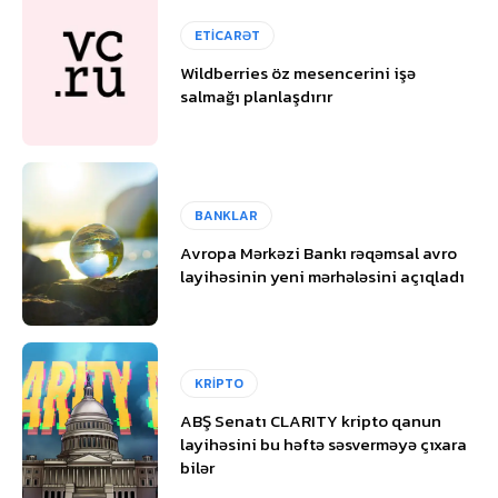
ETİCARƏT
Wildberries öz mesencerini işə
salmağı planlaşdırır
BANKLAR
Avropa Mərkəzi Bankı rəqəmsal avro
layihəsinin yeni mərhələsini açıqladı
KRİPTO
ABŞ Senatı CLARITY kripto qanun
layihəsini bu həftə səsverməyə çıxara
bilər