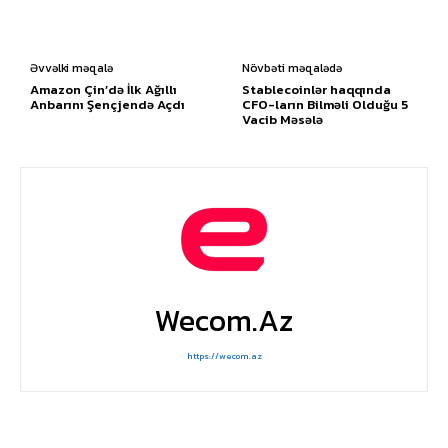
Əvvəlki məqalə
Növbəti məqalədə
Amazon Çin’də İlk Ağıllı
Stablecoinlər haqqında
Anbarını Şençjendə Açdı
CFO-ların Bilməli Olduğu 5
Vacib Məsələ
Wecom.az
https://wecom.az