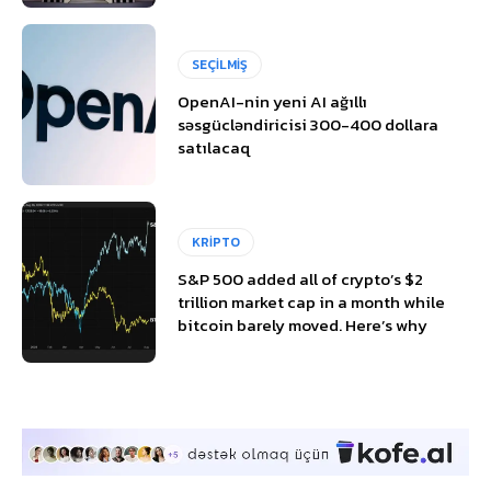
SEÇİLMİŞ
OpenAI-nin yeni AI ağıllı
səsgücləndiricisi 300-400 dollara
satılacaq
KRİPTO
S&P 500 added all of crypto’s $2
trillion market cap in a month while
bitcoin barely moved. Here’s why