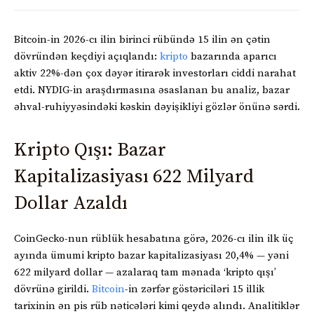
Bitcoin-in 2026-cı ilin birinci rübündə 15 ilin ən çətin
dövründən keçdiyi açıqlandı:
kripto
bazarında aparıcı
aktiv 22%-dən çox dəyər itirarək investorları ciddi narahat
etdi. NYDIG-in araşdırmasına əsaslanan bu analiz, bazar
əhval-ruhiyyəsindəki kəskin dəyişikliyi gözlər önünə sərdi.
Kripto Qışı: Bazar
Kapitalizasiyası 622 Milyard
Dollar Azaldı
CoinGecko-nun rüblük hesabatına görə, 2026-cı ilin ilk üç
ayında ümumi kripto bazar kapitalizasiyası 20,4% — yəni
622 milyard dollar — azalaraq tam mənada ‘kripto qışı’
dövrünə girildi.
Bitcoin
-in zərfər göstəriciləri 15 illik
tarixinin ən pis rüb nəticələri kimi qeydə alındı. Analitiklər