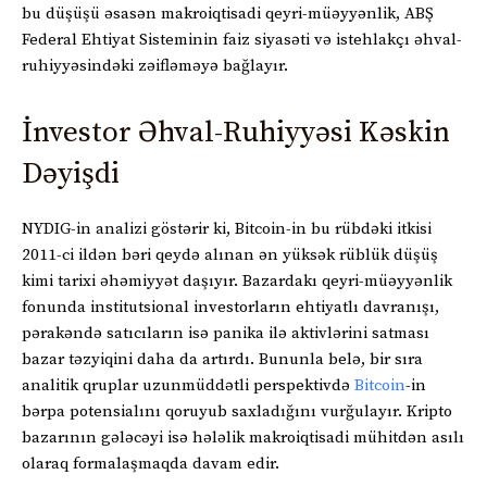
bu düşüşü əsasən makroiqtisadi qeyri-müəyyənlik, ABŞ
Federal Ehtiyat Sisteminin faiz siyasəti və istehlakçı əhval-
ruhiyyəsindəki zəifləməyə bağlayır.
İnvestor Əhval-Ruhiyyəsi Kəskin
Dəyişdi
NYDIG-in analizi göstərir ki, Bitcoin-in bu rübdəki itkisi
2011-ci ildən bəri qeydə alınan ən yüksək rüblük düşüş
kimi tarixi əhəmiyyət daşıyır. Bazardakı qeyri-müəyyənlik
fonunda institutsional investorların ehtiyatlı davranışı,
pərakəndə satıcıların isə panika ilə aktivlərini satması
bazar təzyiqini daha da artırdı. Bununla belə, bir sıra
analitik qruplar uzunmüddətli perspektivdə
Bitcoin
-in
bərpa potensialını qoruyub saxladığını vurğulayır. Kripto
bazarının gələcəyi isə hələlik makroiqtisadi mühitdən asılı
olaraq formalaşmaqda davam edir.