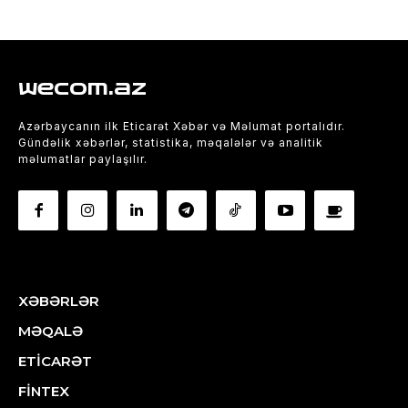
wecom.az
Azərbaycanın ilk Eticarət Xəbər və Məlumat portalıdır.
Gündəlik xəbərlər, statistika, məqalələr və analitik
məlumatlar paylaşılır.
XƏBƏRLƏR
MƏQALƏ
ETİCARƏT
FİNTEX