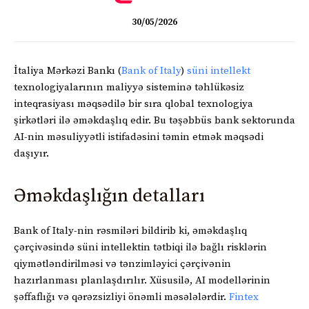
30/05/2026
İtaliya Mərkəzi Bankı (
Bank of Italy
)
süni intellekt
texnologiyalarının maliyyə sisteminə təhlükəsiz
inteqrasiyası məqsədilə bir sıra qlobal texnologiya
şirkətləri ilə əməkdaşlıq edir. Bu təşəbbüs bank sektorunda
AI-nin məsuliyyətli istifadəsini təmin etmək məqsədi
daşıyır.
Əməkdaşlığın detalları
Bank of Italy-nin rəsmiləri bildirib ki, əməkdaşlıq
çərçivəsində süni intellektin tətbiqi ilə bağlı risklərin
qiymətləndirilməsi və tənzimləyici çərçivənin
hazırlanması planlaşdırılır. Xüsusilə, AI modellərinin
şəffaflığı və qərəzsizliyi önəmli məsələlərdir.
Fintex