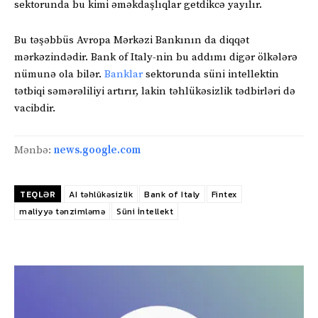
sektorunda bu kimi əməkdaşlıqlar getdikcə yayılır.
Bu təşəbbüs Avropa Mərkəzi Bankının da diqqət
mərkəzindədir. Bank of Italy-nin bu addımı digər ölkələrə
nümunə ola bilər.
Banklar
sektorunda süni intellektin
tətbiqi səmərəliliyi artırır, lakin təhlükəsizlik tədbirləri də
vacibdir.
Mənbə:
news.google.com
TEQLƏR
AI təhlükəsizlik
Bank of Italy
Fintex
maliyyə tənzimləmə
Süni İntellekt