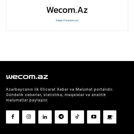
Wecom.az
https://wecom.az
wecom.az
Azərbaycanın ilk Eticarət Xəbər və Məlumat portalıdır.
Gündəlik xəbərlər, statistika, məqalələr və analitik
məlumatlar paylaşılır.