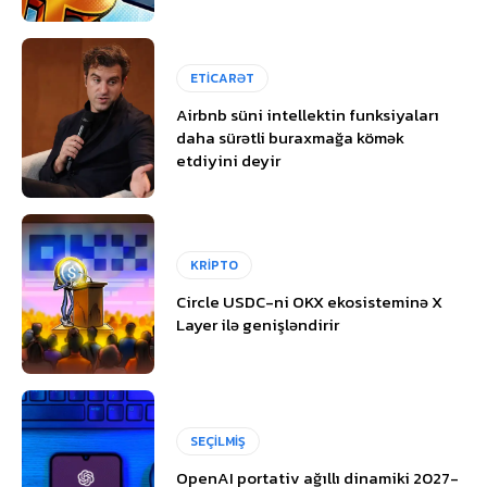
ETİCARƏT
Airbnb süni intellektin funksiyaları
daha sürətli buraxmağa kömək
etdiyini deyir
KRİPTO
Circle USDC-ni OKX ekosisteminə X
Layer ilə genişləndirir
SEÇİLMİŞ
OpenAI portativ ağıllı dinamiki 2027-