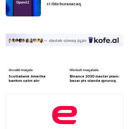
ci ildə buraxacaq
Əvvəlki məqalə
Növbəti məqalədə
Scotiabank Amerika
Binance 2030 master planı:
bankını satın alır
bazar pis olanda qururuq