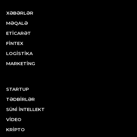
XƏBƏRLƏR
MƏQALƏ
ETİCARƏT
FİNTEX
LOGİSTİKA
MARKETİNG
STARTUP
TƏDBİRLƏR
SÜNİ İNTELLEKT
VİDEO
KRİPTO