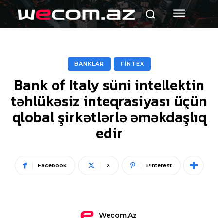
BANKLAR
FİNTEX
Bank of Italy süni intellektin
təhlükəsiz inteqrasiyası üçün
qlobal şirkətlərlə əməkdaşlıq
edir
Facebook
X
Pinterest
Wecom.az