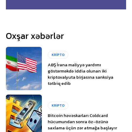
Oxşar xəbərlər
KRİPTO
ABŞ İrana maliyyə yardımı
göstərməkdə iddia olunan iki
kriptovalyuta birjasına sanksiya
tətbiq edib
KRİPTO
Bitcoin həvəskarları Coldcard
hücumundan sonra öz-özünə
saxlama üçün zər atmağa başlayır