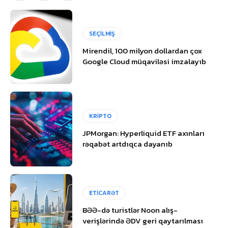
SEÇİLMİŞ
Mirendil, 100 milyon dollardan çox
Google Cloud müqaviləsi imzalayıb
KRİPTO
JPMorgan: Hyperliquid ETF axınları
rəqabət artdıqca dayanıb
ETİCARƏT
BƏƏ-də turistlər Noon alış-
verişlərində ƏDV geri qaytarılması