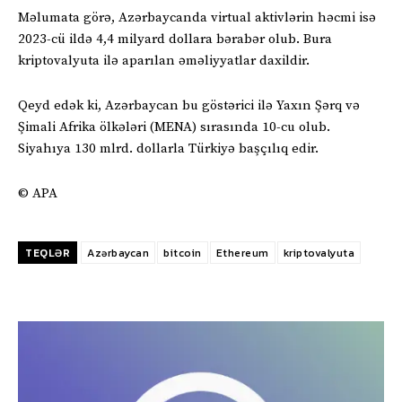
Məlumata görə, Azərbaycanda virtual aktivlərin həcmi isə
2023-cü ildə 4,4 milyard dollara bərabər olub. Bura
kriptovalyuta ilə aparılan əməliyyatlar daxildir.
Qeyd edək ki, Azərbaycan bu göstərici ilə Yaxın Şərq və
Şimali Afrika ölkələri (MENA) sırasında 10-cu olub.
Siyahıya 130 mlrd. dollarla Türkiyə başçılıq edir.
© APA
TEQLƏR
Azərbaycan
bitcoin
Ethereum
kriptovalyuta