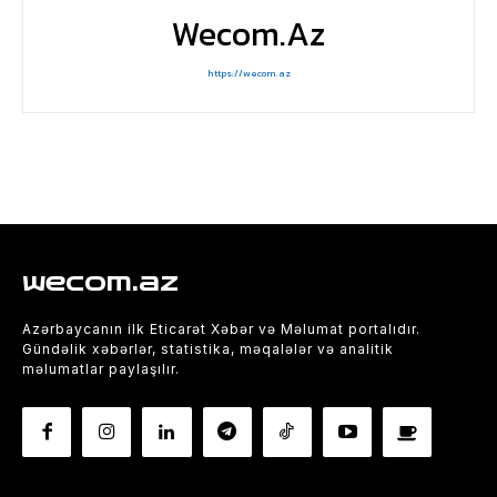
Wecom.az
https://wecom.az
wecom.az
Azərbaycanın ilk Eticarət Xəbər və Məlumat portalıdır.
Gündəlik xəbərlər, statistika, məqalələr və analitik
məlumatlar paylaşılır.