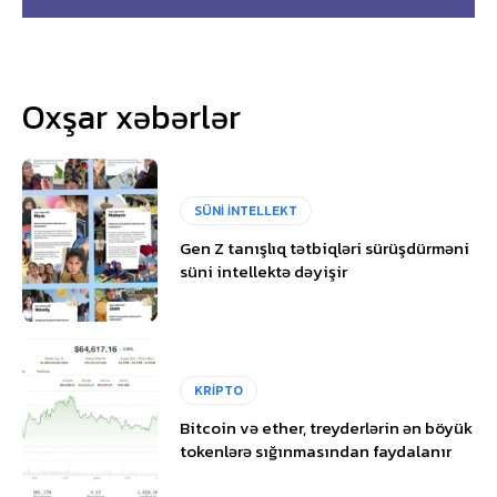
Oxşar xəbərlər
SÜNİ İNTELLEKT
Gen Z tanışlıq tətbiqləri sürüşdürməni
süni intellektə dəyişir
KRİPTO
Bitcoin və ether, treyderlərin ən böyük
tokenlərə sığınmasından faydalanır