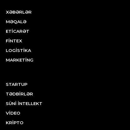
XƏBƏRLƏR
MƏQALƏ
ETİCARƏT
FİNTEX
LOGİSTİKA
MARKETİNG
STARTUP
TƏDBİRLƏR
SÜNİ İNTELLEKT
VİDEO
KRİPTO