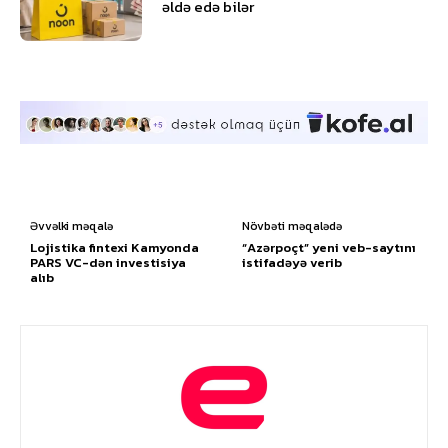
əldə edə bilər
Əvvəlki məqalə
Növbəti məqalədə
Lojistika fintexi Kamyonda
“Azərpoçt” yeni veb-saytını
PARS VC-dən investisiya
istifadəyə verib
alıb