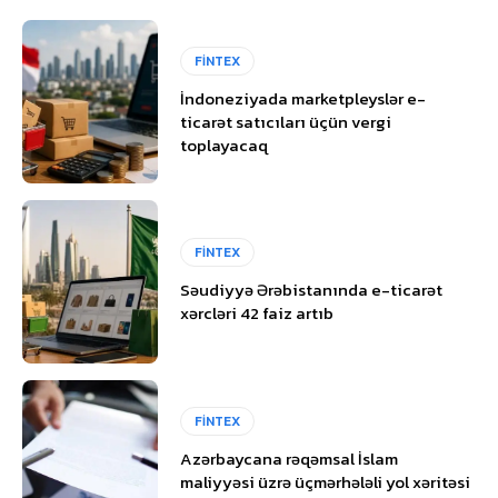
FİNTEX
İndoneziyada marketpleyslər e-
ticarət satıcıları üçün vergi
toplayacaq
FİNTEX
Səudiyyə Ərəbistanında e-ticarət
xərcləri 42 faiz artıb
FİNTEX
Azərbaycana rəqəmsal İslam
maliyyəsi üzrə üçmərhələli yol xəritəsi