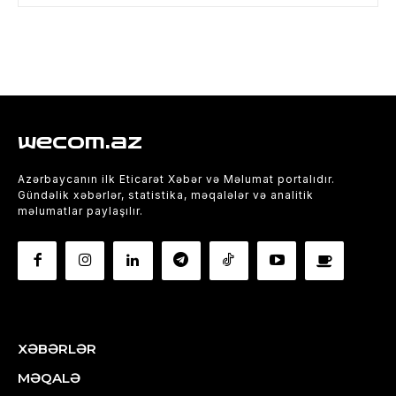
wecom.az
Azərbaycanın ilk Eticarət Xəbər və Məlumat portalıdır.
Gündəlik xəbərlər, statistika, məqalələr və analitik
məlumatlar paylaşılır.
XƏBƏRLƏR
MƏQALƏ