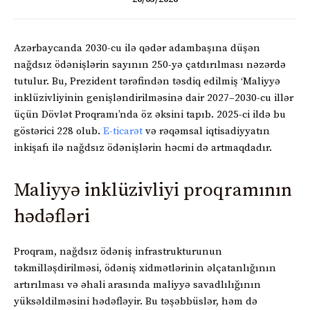
Azərbaycanda 2030-cu ilə qədər adambaşına düşən
nağdsız ödənişlərin sayının 250-yə çatdırılması nəzərdə
tutulur. Bu, Prezident tərəfindən təsdiq edilmiş ‘Maliyyə
inklüzivliyinin genişləndirilməsinə dair 2027–2030-cu illər
üçün Dövlət Proqramı’nda öz əksini tapıb. 2025-ci ildə bu
göstərici 228 olub.
E-ticarət
və rəqəmsal iqtisadiyyatın
inkişafı ilə nağdsız ödənişlərin həcmi də artmaqdadır.
Maliyyə inklüzivliyi proqramının
hədəfləri
Proqram, nağdsız ödəniş infrastrukturunun
təkmilləşdirilməsi, ödəniş xidmətlərinin əlçatanlığının
artırılması və əhali arasında maliyyə savadlılığının
yüksəldilməsini hədəfləyir. Bu təşəbbüslər, həm də