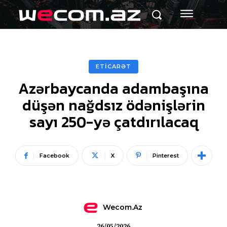
ETİCARƏT
Azərbaycanda adambaşına
düşən nağdsız ödənişlərin
sayı 250-yə çatdırılacaq
Facebook
X
Pinterest
Wecom.az
26/05/2026