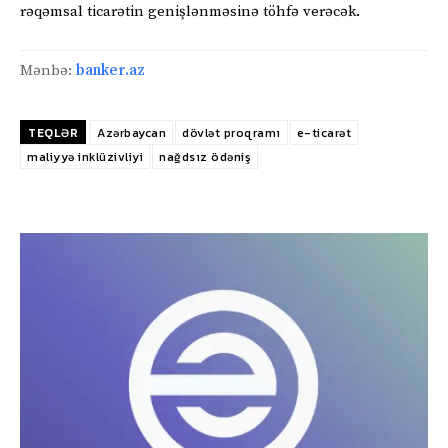
rəqəmsal ticarətin genişlənməsinə töhfə verəcək.
Mənbə:
banker.az
TEQLƏR
Azərbaycan
dövlət proqramı
e-ticarət
maliyyə inklüzivliyi
nağdsız ödəniş