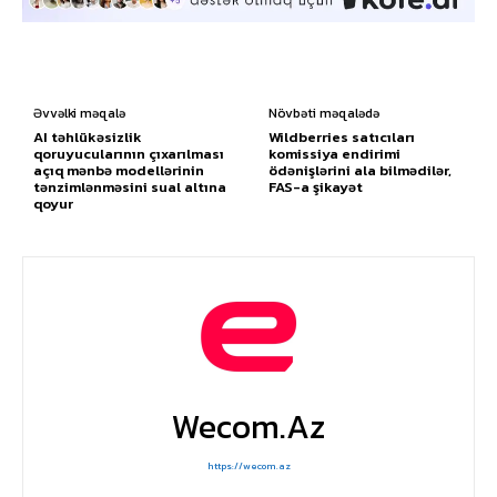
Əvvəlki məqalə
Növbəti məqalədə
AI təhlükəsizlik
Wildberries satıcıları
qoruyucularının çıxarılması
komissiya endirimi
açıq mənbə modellərinin
ödənişlərini ala bilmədilər,
tənzimlənməsini sual altına
FAS-a şikayət
qoyur
Wecom.az
https://wecom.az