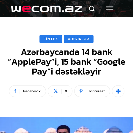
FİNTEX
XƏBƏRLƏR
Azərbaycanda 14 bank
“ApplePay”i, 15 bank “Google
Pay”i dəstəkləyir
Facebook
X
Pinterest