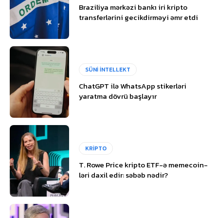
Braziliya mərkəzi bankı iri kripto
transferlərini gecikdirməyi əmr etdi
SÜNİ İNTELLEKT
ChatGPT ilə WhatsApp stikerləri
yaratma dövrü başlayır
KRİPTO
T. Rowe Price kripto ETF-ə memecoin-
ləri daxil edir: səbəb nədir?