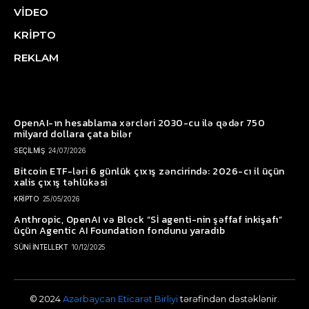
VİDEO
KRİPTO
REKLAM
OpenAI-ın hesablama xərcləri 2030-cu ilə qədər 750
milyard dollara çata bilər
SEÇİLMİŞ
24/07/2026
Bitcoin ETF-ləri 6 günlük çıxış zəncirində: 2026-cı il üçün
xalis çıxış təhlükəsi
KRİPTO
25/05/2026
Anthropic, OpenAI və Block “Sİ agenti-nin şəffaf inkişafı”
üçün Agentic AI Foundation fondunu yaradıb
SÜNİ İNTELLEKT
10/12/2025
© 2024
Azərbaycan Eticarət Birliyi
tərəfindən dəstəklənir.