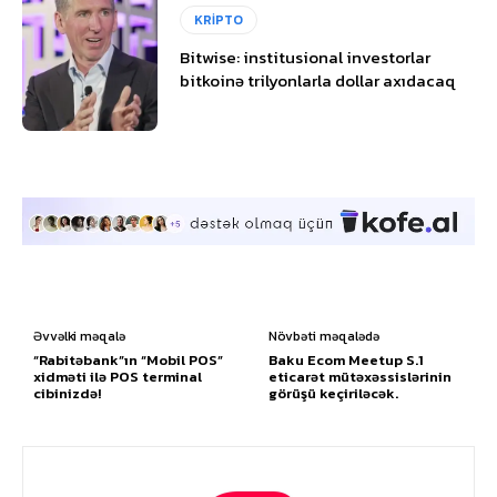
KRİPTO
Bitwise: institusional investorlar
bitkoinə trilyonlarla dollar axıdacaq
Əvvəlki məqalə
Növbəti məqalədə
“Rabitəbank”ın “Mobil POS”
Baku Ecom Meetup S.1
xidməti ilə POS terminal
eticarət mütəxəssislərinin
cibinizdə!
görüşü keçiriləcək.