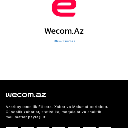
Wecom.az
https://wecom.az
wecom.az
Azərbaycanın ilk Eticarət Xəbər və Məlumat portalıdır.
Gündəlik xəbərlər, statistika, məqalələr və analitik
məlumatlar paylaşılır.