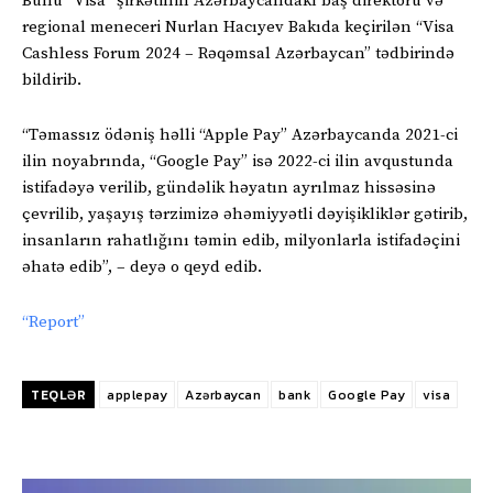
Bunu “Visa” şirkətinin Azərbaycandakı baş direktoru və
regional meneceri Nurlan Hacıyev Bakıda keçirilən “Visa
Cashless Forum 2024 – Rəqəmsal Azərbaycan” tədbirində
bildirib.
“Təmassız ödəniş həlli “Apple Pay” Azərbaycanda 2021-ci
ilin noyabrında, “Google Pay” isə 2022-ci ilin avqustunda
istifadəyə verilib, gündəlik həyatın ayrılmaz hissəsinə
çevrilib, yaşayış tərzimizə əhəmiyyətli dəyişikliklər gətirib,
insanların rahatlığını təmin edib, milyonlarla istifadəçini
əhatə edib”, – deyə o qeyd edib.
“Report”
TEQLƏR
applepay
Azərbaycan
bank
Google Pay
visa