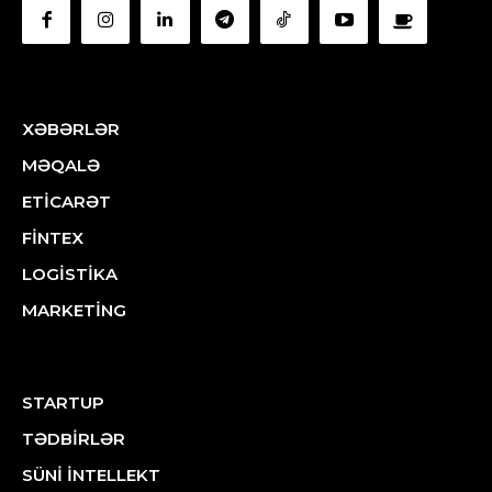
XƏBƏRLƏR
MƏQALƏ
ETİCARƏT
FİNTEX
LOGİSTİKA
MARKETİNG
STARTUP
TƏDBİRLƏR
SÜNİ İNTELLEKT