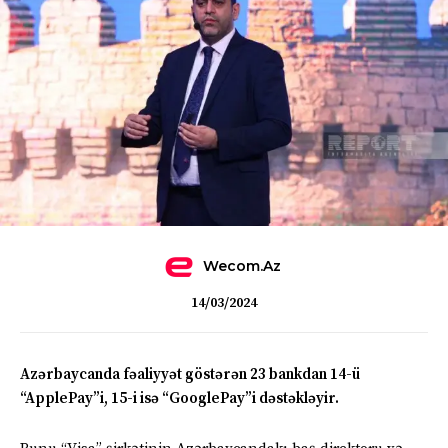
Wecom.az
14/03/2024
Azərbaycanda fəaliyyət göstərən 23 bankdan 14-ü
“ApplePay”i, 15-i isə “GooglePay”i dəstəkləyir.