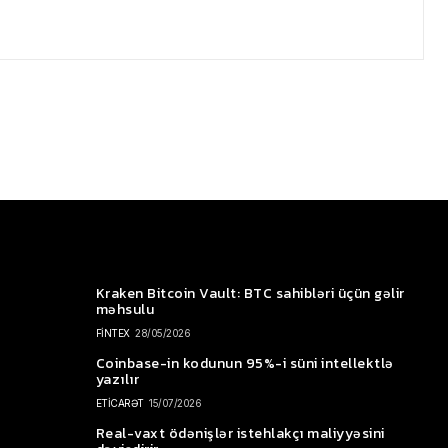
Kraken Bitcoin Vault: BTC sahibləri üçün gəlir
məhsulu
FİNTEX
28/05/2026
Coinbase-in kodunun 95%-i süni intellektlə
yazılır
ETİCARƏT
15/07/2026
Real-vaxt ödənişlər istehlakçı maliyyəsini