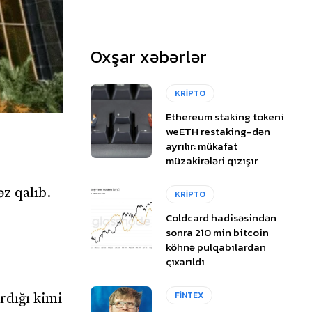
Oxşar xəbərlər
KRİPTO
Ethereum staking tokeni
weETH restaking-dən
ayrılır: mükafat
müzakirələri qızışır
əz qalıb.
KRİPTO
Coldcard hadisəsindən
sonra 210 min bitcoin
köhnə pulqabılardan
çıxarıldı
FİNTEX
rdığı kimi