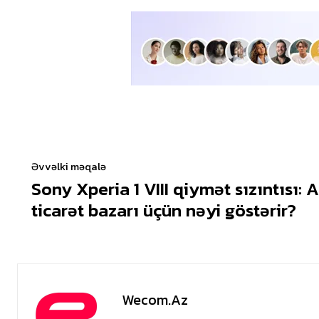
Əvvəlki məqalə
Sony Xperia 1 VIII qiymət sızıntısı:
ticarət bazarı üçün nəyi göstərir?
Wecom.az