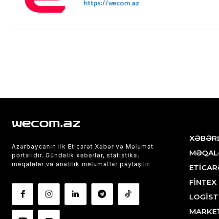
https://wecom.az
wecom.az
XƏBƏR
Azərbaycanın ilk Eticarət Xəbər və Məlumat
MƏQAL
portalıdır. Gündəlik xəbərlər, statistika,
məqalələr və analitik məlumatlar paylaşılır.
ETİCAR
FİNTEX
LOGİST
MARKE