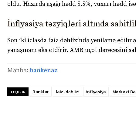
oldu. Hazırda aşağı hədd 5.5%, yuxarı hədd isə 
İnflyasiya təzyiqləri altında sabitli
Son iki iclasda faiz dəhlizində yeniləmə edilməm
yanaşmanı əks etdirir. AMB uçot dərəcəsini sabi
Mənbə:
banker.az
Banklar
faiz-dəhlizi
inflyasiya
Mərkəzi Ba
TEQLƏR