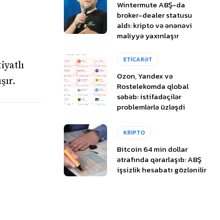
Wintermute ABŞ-da
broker-dealer statusu
aldı: kripto və ənənəvi
maliyyə yaxınlaşır
ETİCARƏT
iyatlı
Ozon, Yandex və
şır.
Rostelekomda qlobal
səbəb: istifadəçilər
problemlərlə üzləşdi
KRİPTO
Bitcoin 64 min dollar
ətrafında qərarlaşıb: ABŞ
işsizlik hesabatı gözlənilir