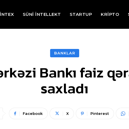
İNTEX
SÜNİ İNTELLEKT
STARTUP
KRİPTO
BANKLAR
kəzi Bankı faiz qə
saxladı
Facebook
X
Pinterest