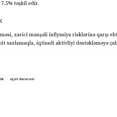
7.5% təşkil edir.
k
əsi, xarici mənşəli inflyasiya risklərinə qarşı eht
t saxlamaqla, iqtisadi aktivliyi dəstəkləməyə çalı
nk
uçot dərəcəsi