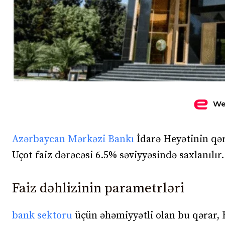
We
Azərbaycan Mərkəzi Bankı
İdarə Heyətinin qər
Uçot faiz dərəcəsi 6.5% səviyyəsində saxlanılır.
Faiz dəhlizinin parametrləri
bank sektoru
üçün əhəmiyyətli olan bu qərar, 