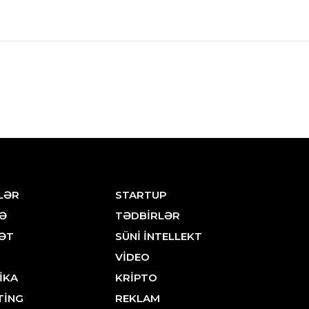
LƏR
STARTUP
Ə
TƏDBİRLƏR
ƏT
SÜNİ İNTELLEKT
VİDEO
İKA
KRİPTO
TİNG
REKLAM