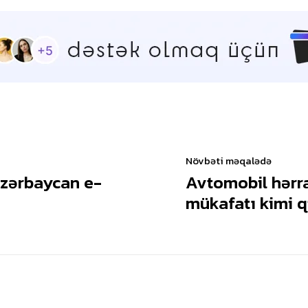
Növbəti məqalədə
 Azərbaycan e-
Avtomobil hərra
mükafatı kimi q