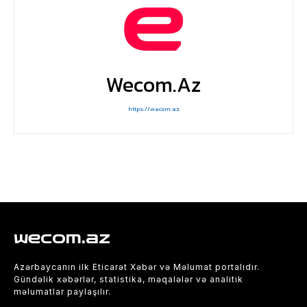
Wecom.az
https://wecom.az
wecom.az
Azərbaycanın ilk Eticarət Xəbər və Məlumat portalıdır.
Gündəlik xəbərlər, statistika, məqalələr və analitik
məlumatlar paylaşılır.