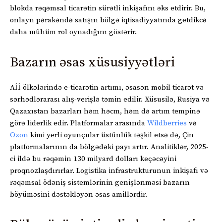
blokda rəqəmsal ticarətin sürətli inkişafını əks etdirir. Bu,
onlayn pərakəndə satışın bölgə iqtisadiyyatında getdikcə
daha mühüm rol oynadığını göstərir.
Bazarın əsas xüsusiyyətləri
Aİİ ölkələrində e-ticarətin artımı, əsasən mobil ticarət və
sərhədlərarası alış-verişlə təmin edilir. Xüsusilə, Rusiya və
Qazaxıstan bazarları həm həcm, həm də artım tempinə
görə liderlik edir. Platformalar arasında
Wildberries
və
Ozon
kimi yerli oyunçular üstünlük təşkil etsə də, Çin
platformalarının da bölgədəki payı artır. Analitiklər, 2025-
ci ildə bu rəqəmin 130 milyard dolları keçəcəyini
proqnozlaşdırırlar. Logistika infrastrukturunun inkişafı və
rəqəmsal ödəniş sistemlərinin genişlənməsi bazarın
böyüməsini dəstəkləyən əsas amillərdir.