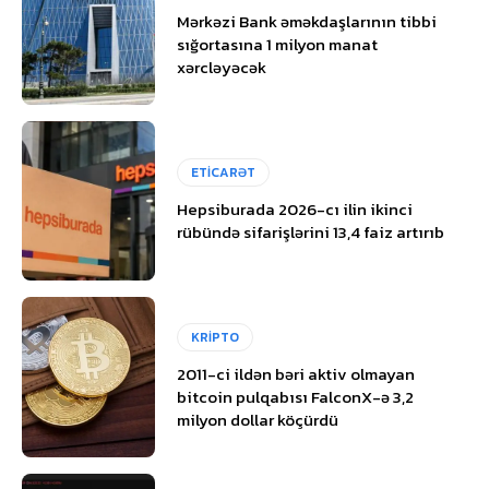
Mərkəzi Bank əməkdaşlarının tibbi
sığortasına 1 milyon manat
xərcləyəcək
ETİCARƏT
Hepsiburada 2026-cı ilin ikinci
rübündə sifarişlərini 13,4 faiz artırıb
KRİPTO
2011-ci ildən bəri aktiv olmayan
bitcoin pulqabısı FalconX-ə 3,2
milyon dollar köçürdü