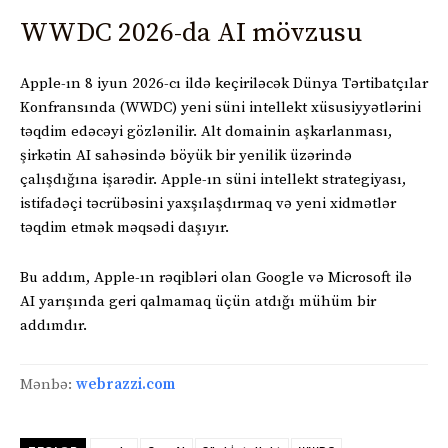
WWDC 2026-da AI mövzusu
Apple-ın 8 iyun 2026-cı ildə keçiriləcək Dünya Tərtibatçılar
Konfransında (WWDC) yeni süni intellekt xüsusiyyətlərini
təqdim edəcəyi gözlənilir. Alt domainin aşkarlanması,
şirkətin AI sahəsində böyük bir yenilik üzərində
çalışdığına işarədir. Apple-ın süni intellekt strategiyası,
istifadəçi təcrübəsini yaxşılaşdırmaq və yeni xidmətlər
təqdim etmək məqsədi daşıyır.
Bu addım, Apple-ın rəqibləri olan Google və Microsoft ilə
AI yarışında geri qalmamaq üçün atdığı mühüm bir
addımdır.
Mənbə:
webrazzi.com