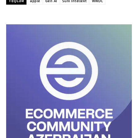
TEQLƏR
apple
Gen AI
Süni İntellekt
WWDC