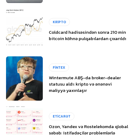
KRİPTO
Coldcard hadisəsindən sonra 210 min
bitcoin köhnə pulqabılardan çıxarıldı
FİNTEX
Wintermute ABŞ-da broker-dealer
statusu aldı: kripto və ənənəvi
maliyyə yaxınlaşır
ETİCARƏT
Ozon, Yandex və Rostelekomda qlobal
səbəb: istifadəçilər problemlərlə