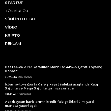
STARTUP
TƏDBİRLƏR
SÜNİ İNTELLEKT
VİDEO
KRİPTO
REKLAM
Deezer-də AI ilə Yaradılan Mahnılar 44%-ə Çatdı: Loyallıq
Böhranı
LOYALLIQ
23/04/2026
İcbari avto-sığorta üzrə şikayət indeksi açıqlandı: Xalq
Sığorta və Meqa Sığorta qırmızı zonada
BANKLAR
10/07/2026
Azərbaycan banklarının kredit faiz gəlirləri 2 milyard
manata yaxınlaşdı