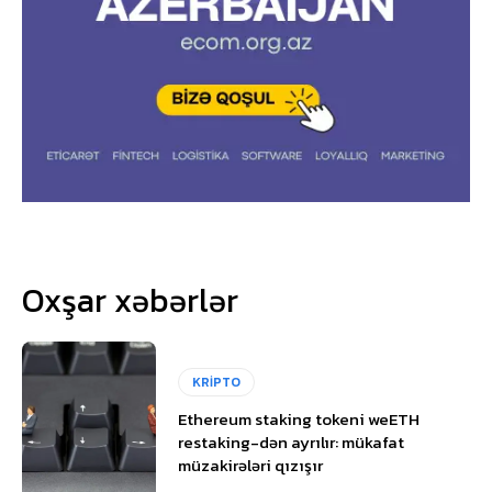
Oxşar xəbərlər
KRİPTO
Ethereum staking tokeni weETH
restaking-dən ayrılır: mükafat
müzakirələri qızışır