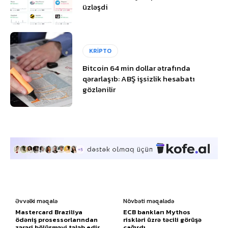
üzləşdi
KRİPTO
Bitcoin 64 min dollar ətrafında
qərarlaşıb: ABŞ işsizlik hesabatı
gözlənilir
Əvvəlki məqalə
Növbəti məqalədə
Mastercard Braziliya
ECB bankları Mythos
ödəniş prosessorlarından
riskləri üzrə təcili görüşə
zərəri bölüşməyi tələb edir
çağırdı