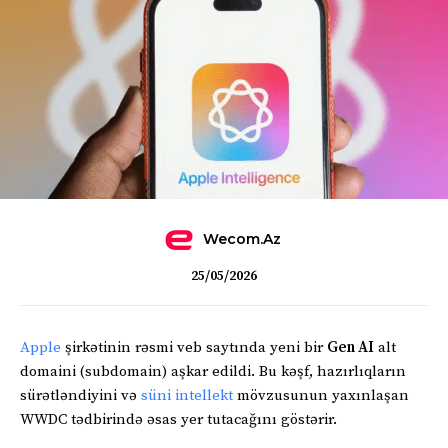
Wecom.az
25/05/2026
Apple
şirkətinin rəsmi veb saytında yeni bir
Gen AI
alt
domaini (subdomain) aşkar edildi. Bu kəşf, hazırlıqların
sürətləndiyini və
süni intellekt
mövzusunun yaxınlaşan
WWDC tədbirində əsas yer tutacağını göstərir.