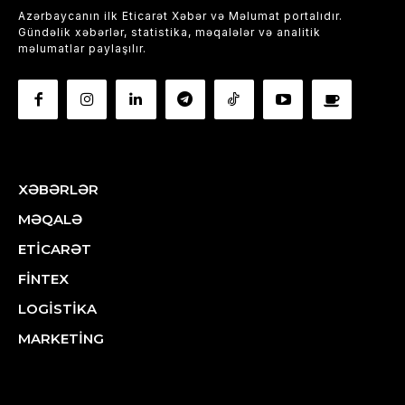
Azərbaycanın ilk Eticarət Xəbər və Məlumat portalıdır.
Gündəlik xəbərlər, statistika, məqalələr və analitik
məlumatlar paylaşılır.
XƏBƏRLƏR
MƏQALƏ
ETİCARƏT
FİNTEX
LOGİSTİKA
MARKETİNG