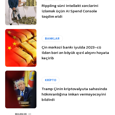
Rippling süni intellekt xərclərini
izləmək üçün AI Spend Console
təqdim etdi
BANKLAR
Çin mərkəzi bankı iyulda 2023-cü
ildən bəri ən böyük qızıl alışını həyata
keçirib
KRİPTO
Tramp Çinin kriptovalyuta sahəsində
hökmranlığına imkan verməyəcəyini
bildirdi