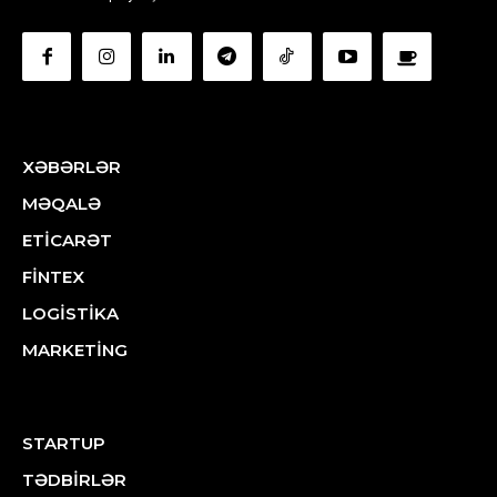
XƏBƏRLƏR
MƏQALƏ
ETİCARƏT
FİNTEX
LOGİSTİKA
MARKETİNG
STARTUP
TƏDBİRLƏR