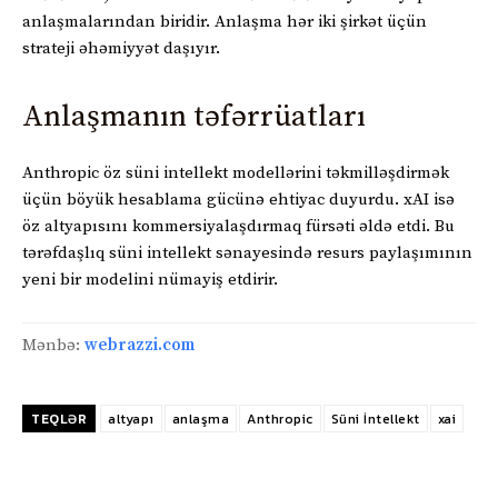
anlaşmalarından biridir. Anlaşma hər iki şirkət üçün
strateji əhəmiyyət daşıyır.
Anlaşmanın təfərrüatları
Anthropic öz süni intellekt modellərini təkmilləşdirmək
üçün böyük hesablama gücünə ehtiyac duyurdu. xAI isə
öz altyapısını kommersiyalaşdırmaq fürsəti əldə etdi. Bu
tərəfdaşlıq süni intellekt sənayesində resurs paylaşımının
yeni bir modelini nümayiş etdirir.
Mənbə:
webrazzi.com
TEQLƏR
altyapı
anlaşma
Anthropic
Süni İntellekt
xai