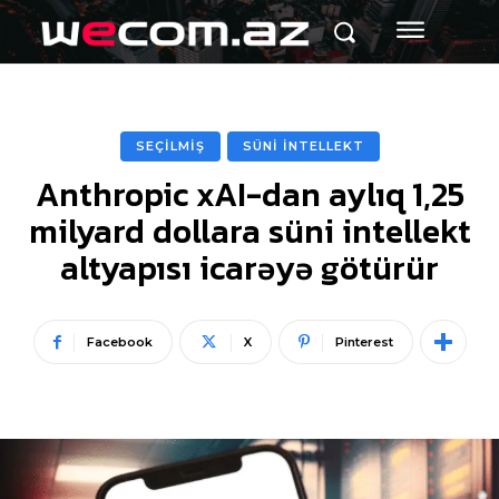
SEÇİLMİŞ
SÜNİ İNTELLEKT
Anthropic xAI-dan aylıq 1,25
milyard dollara süni intellekt
altyapısı icarəyə götürür
Facebook
X
Pinterest