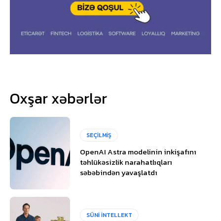
Oxşar xəbərlər
SEÇİLMİŞ
OpenAI Astra modelinin inkişafını
təhlükəsizlik narahatlıqları
səbəbindən yavaşlatdı
SÜNİ İNTELLEKT