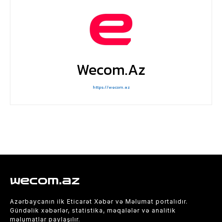
Wecom.az
https://wecom.az
wecom.az
Azərbaycanın ilk Eticarət Xəbər və Məlumat portalıdır.
Gündəlik xəbərlər, statistika, məqalələr və analitik
məlumatlar paylaşılır.