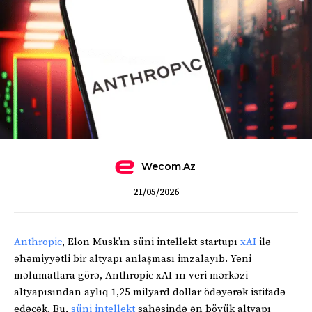
Wecom.az
21/05/2026
Anthropic
, Elon Musk’ın süni intellekt startupı
xAI
ilə
əhəmiyyətli bir altyapı anlaşması imzalayıb. Yeni
məlumatlara görə, Anthropic xAI-ın veri mərkəzi
altyapısından aylıq 1,25 milyard dollar ödəyərək istifadə
edəcək. Bu,
süni intellekt
sahəsində ən böyük altyapı