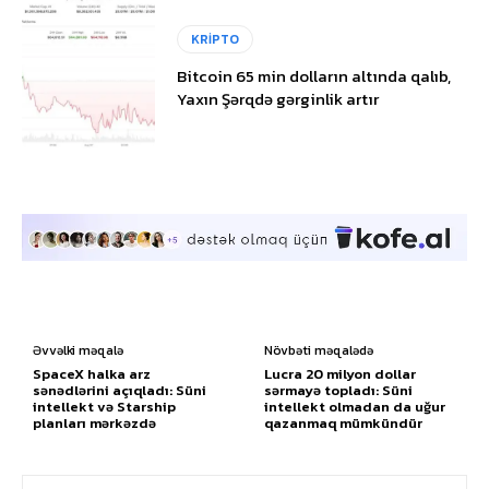
KRİPTO
Bitcoin 65 min dolların altında qalıb,
Yaxın Şərqdə gərginlik artır
Əvvəlki məqalə
Növbəti məqalədə
SpaceX halka arz
Lucra 20 milyon dollar
sənədlərini açıqladı: Süni
sərmayə topladı: Süni
intellekt və Starship
intellekt olmadan da uğur
planları mərkəzdə
qazanmaq mümkündür