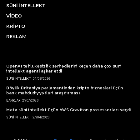
SÜNİ İNTELLEKT
VİDEO
KRİPTO
REKLAM
OpenAI təhlükəsizlik sərhədlərini keçən daha çox süni
intellekt agenti aşkar etdi
SÜNİ İNTELLEKT
04/08/2026
Böyük Britaniya parlamentindən kripto biznesləri üçün
bank məhdudiyyətləri araşdırması
BANKLAR
21/07/2026
Meta süni intellekt üçün AWS Graviton prosessorları seçdi
SÜNİ İNTELLEKT
27/04/2026