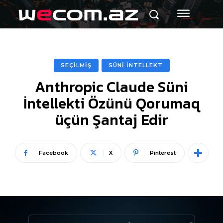
SEÇİLMİŞ
SÜNİ İNTELLEKT
Anthropic Claude Süni
İntellekti Özünü Qorumaq
üçün Şantaj Edir
Facebook
X
Pinterest