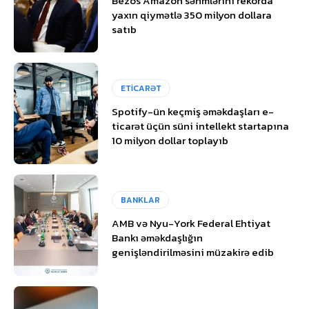
Bezos Amazon səhmlərini rekorda
yaxın qiymətlə 350 milyon dollara
satıb
ETİCARƏT
Spotify-ün keçmiş əməkdaşları e-
ticarət üçün süni intellekt startapına
10 milyon dollar toplayıb
BANKLAR
AMB və Nyu-York Federal Ehtiyat
Bankı əməkdaşlığın
genişləndirilməsini müzakirə edib