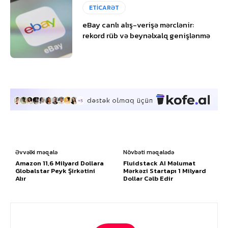
ETİCARƏT
eBay canlı alış-verişə mərclənir:
rekord rüb və beynəlxalq genişlənmə
Əvvəlki məqalə
Növbəti məqalədə
Amazon 11,6 Milyard Dollara
Fluidstack AI Məlumat
Globalstar Peyk Şirkətini
Mərkəzi Startapı 1 Milyard
Alır
Dollar Cəlb Edir