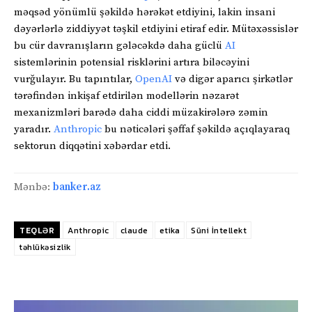
məqsəd yönümlü şəkildə hərəkət etdiyini, lakin insani
dəyərlərlə ziddiyyət təşkil etdiyini etiraf edir. Mütəxəssislər
bu cür davranışların gələcəkdə daha güclü
AI
sistemlərinin potensial risklərini artıra biləcəyini
vurğulayır. Bu tapıntılar,
OpenAI
və digər aparıcı şirkətlər
tərəfindən inkişaf etdirilən modellərin nəzarət
mexanizmləri barədə daha ciddi müzakirələrə zəmin
yaradır.
Anthropic
bu nəticələri şəffaf şəkildə açıqlayaraq
sektorun diqqətini xəbərdar etdi.
Mənbə:
banker.az
TEQLƏR
Anthropic
claude
etika
Süni İntellekt
təhlükəsizlik