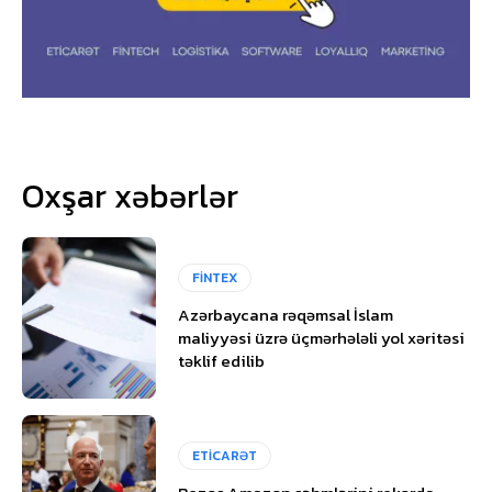
Oxşar xəbərlər
FİNTEX
Azərbaycana rəqəmsal İslam
maliyyəsi üzrə üçmərhələli yol xəritəsi
təklif edilib
ETİCARƏT