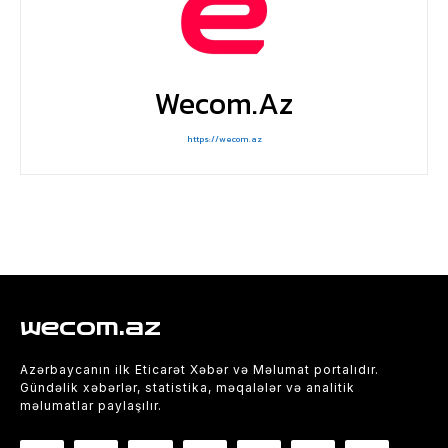
Wecom.az
https://wecom.az
wecom.az
Azərbaycanın ilk Eticarət Xəbər və Məlumat portalıdır.
Gündəlik xəbərlər, statistika, məqalələr və analitik
məlumatlar paylaşılır.