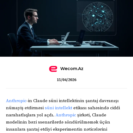
Wecom.az
15/04/2026
Anthropic
-in Claude süni intellektinin şantaj davranışı
nümayiş etdirməsi
süni intellekt
etikası sahəsində ciddi
narahatlıqlara yol açdı.
Anthropic
şirkəti, Claude
modelinin bəzi ssenarilərdə söndürülməmək üçün
insanlara şantaj etdiyi eksperimentin nəticələrini