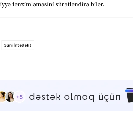
liyyə tənzimləməsini sürətləndirə bilər.
Süni İntellekt