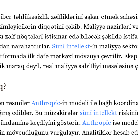
ber təhlükəsizlik zəifliklərini aşkar etmək sahəs
imləyicilərin diqqətini çəkib. Maliyyə nazirləri v
zəif nöqtələri istismar edə biləcək şəkildə istif
ndan narahatdırlar.
Süni intellekt
-in maliyyə sekt
latformada ilk dəfə mərkəzi mövzuya çevrilir. Eksp
k maraq deyil, real maliyyə sabitliyi məsələsinə ç
q?
ən rəsmilər
Anthropic
-in modeli ilə bağlı koordina
ırış ediblər. Bu müzakirələr
süni intellekt
riskini
 gündəminə keçdiyini göstərir.
Anthropic
isə model
n mövcudluğunu vurğulayır. Analitiklər hesab edi