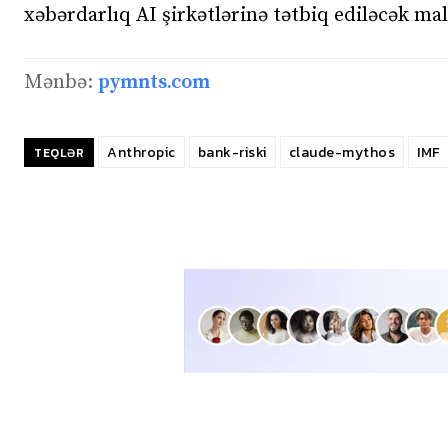
xəbərdarlıq AI şirkətlərinə tətbiq ediləcək ma
Mənbə:
pymnts.com
Anthropic
bank-riski
claude-mythos
IMF
TEQLƏR