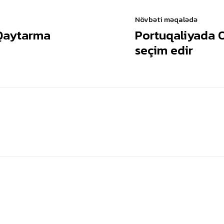
Növbəti məqalədə
Qaytarma
Portuqaliyada O
seçim edir