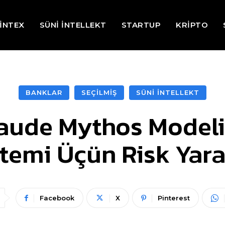
İNTEX
SÜNİ İNTELLEKT
STARTUP
KRİPTO
BANKLAR
SEÇİLMİŞ
SÜNİ İNTELLEKT
laude Mythos Modeli
stemi Üçün Risk Yara
Facebook
X
Pinterest