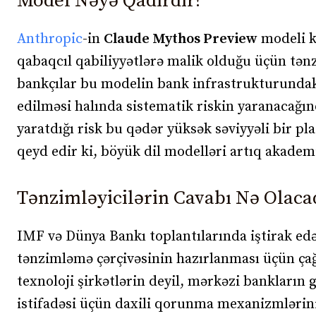
Model Nəyə Qadirdir?
Anthropic
-in
Claude Mythos Preview
modeli ki
qabaqcıl qabiliyyətlərə malik olduğu üçün tənz
bankçılar bu modelin bank infrastrukturundakı 
edilməsi halında sistematik riskin yaranacağı
yaratdığı risk bu qədər yüksək səviyyəli bir p
qeyd edir ki, böyük dil modelləri artıq akademi
Tənzimləyicilərin Cavabı Nə Olaca
IMF və Dünya Bankı toplantılarında iştirak ed
tənzimləmə çərçivəsinin hazırlanması üçün çağ
texnoloji şirkətlərin deyil, mərkəzi bankların
istifadəsi üçün daxili qorunma mexanizmlərini