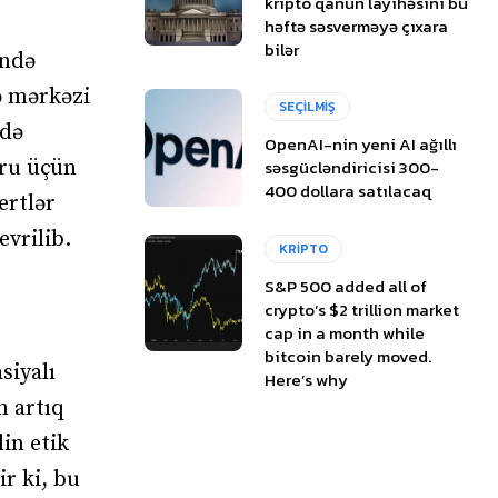
kripto qanun layihəsini bu
həftə səsverməyə çıxara
bilər
ində
ə mərkəzi
SEÇİLMİŞ
adə
OpenAI-nin yeni AI ağıllı
oru üçün
səsgücləndiricisi 300-
400 dollara satılacaq
ertlər
evrilib.
KRİPTO
S&P 500 added all of
crypto’s $2 trillion market
cap in a month while
bitcoin barely moved.
siyalı
Here’s why
n artıq
in etik
r ki, bu