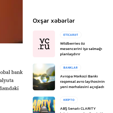
Oxşar xəbərlər
ETİCARƏT
Wildberries öz
mesencerini işə salmağı
planlaşdırır
BANKLAR
lobal bank
Avropa Mərkəzi Bankı
alyuta
rəqəmsal avro layihəsinin
yeni mərhələsini açıqladı
ndəmdəki
KRİPTO
ABŞ Senatı CLARITY