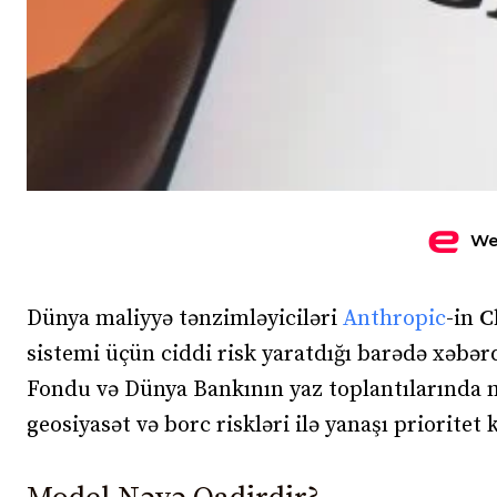
We
Dünya maliyyə tənzimləyiciləri
Anthropic
-in
C
sistemi üçün ciddi risk yaratdığı barədə xəbər
Fondu və Dünya Bankının yaz toplantılarında
geosiyasət və borc riskləri ilə yanaşı prioritet