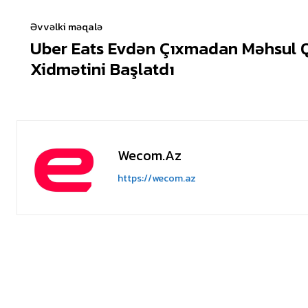
Əvvəlki məqalə
Uber Eats Evdən Çıxmadan Məhsul 
Xidmətini Başlatdı
Wecom.az
https://wecom.az