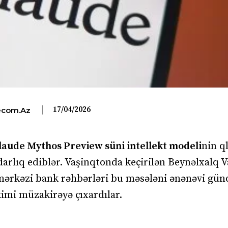
17/04/2026
com.az
laude Mythos Preview süni intellekt modeli
nin q
darlıq ediblər. Vaşinqtonda keçirilən Beynəlxalq V
 mərkəzi bank rəhbərləri bu məsələni ənənəvi gü
 kimi müzakirəyə çıxardılar.